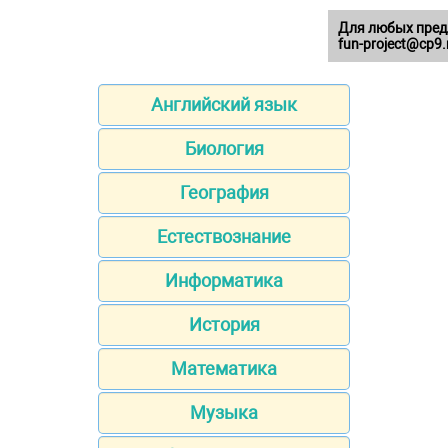
Для любых пред
fun-project@cp9.
Английский язык
Биология
География
Естествознание
Информатика
История
Математика
Музыка