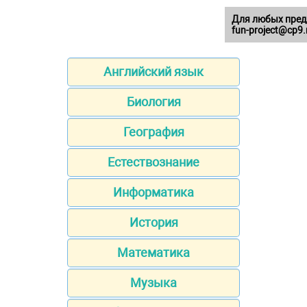
Для любых пред
fun-project@cp9.
Английский язык
Биология
География
Естествознание
Информатика
История
Математика
Музыка