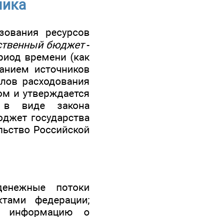
мика
зования ресурсов
ственный бюджет
-
риод времени (как
занием источников
алов расходования
ом и утверждается
 в виде закона
юджет государства
льство Российской
енежные потоки
ктами федерации;
ет информацию о