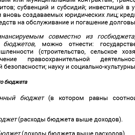
тов; субвенций и субсидий; инвестиций в 
 вновь создаваемых юридических лиц; кре
едств на обслуживание и погашение долговы
инансируемым совместно из госбюджета
 бюджетов,
можно отнести: государств
ленности (строительство, сельское хозя
ечение правоохранительной деятельнос
 безопасности; науку и социально-культурн
го бюджета
анный бюджет
(в котором равны соотно
юджет
(расходы бюджета выше доходов).
бюджет
(доходы бюджета выше расходов).