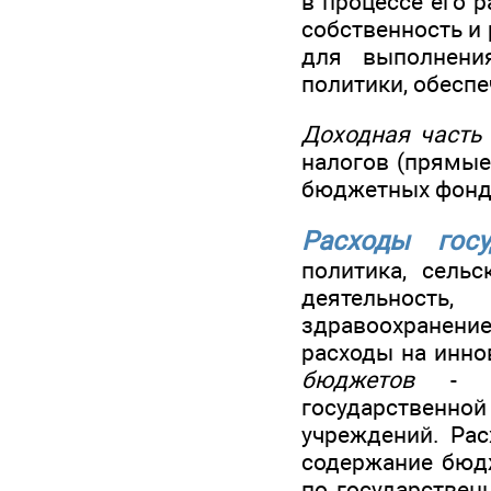
в процессе его 
собственность и
для выполнени
политики, обесп
Доходная часть
налогов (прямые
бюджетных фонд
Расходы госу
политика, сельс
деятельность,
здравоохранени
расходы на инно
бюджетов
- ра
государственно
учреждений. Ра
содержание бюдж
по государствен