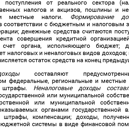
, поступления от реального сектора (на
свенных налогов и акцизов, пошлины и не
 и местные налоги.
Формирование до
в соответствии с бюджетным и налоговым 
рации; денежные средства считаются пос
нта совершения кредитной организацие
 счет органа, исполняющего бюджет; 
чет налоговых и неналоговых видов доходов
числяется остаток средств на конец предыду
оходы
составляют предусмотренн
ом федеральные, региональные и местные 
и штрафы.
Неналоговые доходы составл
осударственной или муниципальной собстве
рственной или муниципальной собствен
 оказываемых органами государственной в
; штрафы, компенсации; доходы, получе
 бюджетной системы в виде финансовой по