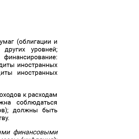
умаг (облигации и
других уровней;
 финансирование:
диты иностранных
диты иностранных
оходов к расходам
лжна соблюдаться
ов); должны быть
ву.
ыми финансовыми