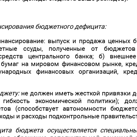
нсирования бюджетного дефицита:
инансирование: выпуск и продажа ценных б
жетные ссуды, полученные от бюджетов 
средств центрального банка; б) внешнее
 бумаг на мировом финансовом рынке, кре
народных финансовых организаций, кре
джету:
не должен иметь жесткой привязки д
я гибкость экономической политики); до
тов (способствует автономности бюджет
ходы и расходы подконтрольные правительст
цита бюджета осуществляется специальн