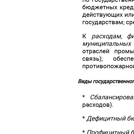
бюджетных креди
действующих или
государствам; ср
К
расходам, ф
муниципальных
отраслей промыш
связь); обесп
противопожарной
Виды государственно
*
Сбалансиров
расходов).
*
Дефицитный б
*
Профицитный 