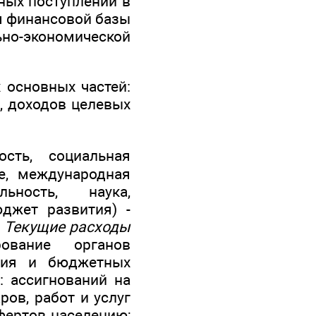
ных поступлений в
я финансовой базы
о-экономической
 основных частей:
, доходов целевых
сть, социальная
ие, международная
льность, наука,
джет развития) -
.
Текущие расходы
ование органов
ения и бюджетных
 ассигнований на
ов, работ и услуг
фертов населению;