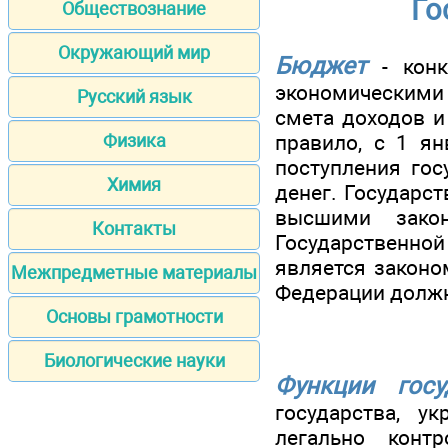
Го
Обществознание
Окружающий мир
Бюджет
- конк
экономическими 
Русский язык
смета доходов и
правило, с 1 ян
Физика
поступления гос
Химия
денег. Государс
высшими зако
Контакты
Государственной
является законо
Межпредметные материалы
Федерации должн
Основы грамотности
Биологические науки
Функции госу
государства, у
легально конт