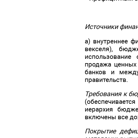
Источники фина
а) внутреннее ф
векселя), бюд
использование 
продажа ценных
банков и между
правительств.
Требования к бю
(обеспечиваетс
иерархия бюдже
включены все до
Покрытие дефи