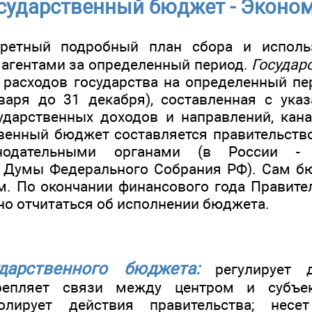
сударственный бюджет - Эконо
ретный подробный план сбора и исполь
агентами за определенный период.
Государ
 расходов государства на определенный пе
варя до 31 декабря), составленная с ука
ударственных доходов и направлений, кан
твенный бюджет составляется правительств
нодательными органами (в России -
 Думы Федерального Собрания РФ). Сам б
м. По окончании финансового года Правите
о отчитаться об исполнении бюджета.
дарственного бюджета:
регулирует д
крепляет связи между центром и субъе
ролирует действия правительства; нес