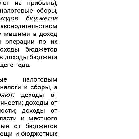
лог на прибыль),
налоговые сборы,
ходов бюджетов
законодательством
тупившими в доход
й операции по их
доходы бюджетов
; в доходы бюджета
щего года.
ые налоговым
налоги и сборы, а
яют:
доходы от
нности; доходы от
ности; доходы от
ласти и местного
нные от бюджетов
мощи и бюджетных