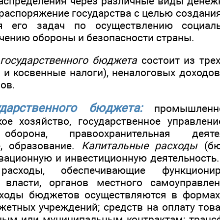
распределения через различные виды денеж
 распоряжение государства с целью создани
я его задач по осуществлению социальн
ечению обороны и безопасности страны.
 государственного бюджета
состоит из трех
 и косвенные налоги), неналоговых доходов
ов.
дарственного бюджета:
промышленно
кое хозяйство, государственное управлен
 оборона, правоохранительная деяте
е, образование.
Капитальные расходы
(бю
вационную и инвестиционную деятельность
сходы, обеспечивающие функционир
й власти, органов местного самоуправл
сходы бюджетов осуществляются в формах:
етных учреждений; средств на оплату товар
ным или муниципальным контрактам; транс