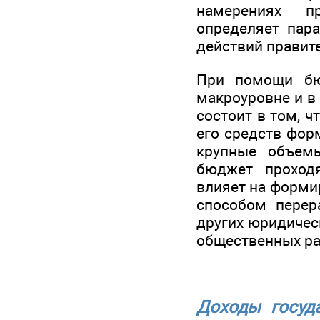
намерениях пр
определяет пар
действий правит
При помощи бю
макроуровне и в
состоит в том, ч
его средств фор
крупные объемы
бюджет проходя
влияет на форми
способом перер
других юридичес
общественных ра
Доходы госуд