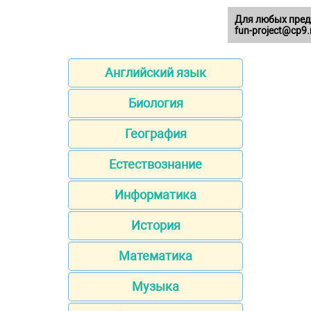
Для любых пред
fun-project@cp9.
Английский язык
Биология
География
Естествознание
Информатика
История
Математика
Музыка