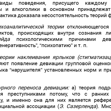
виды поведения, присущего каждому 
пы и алкоголики в основном принадлежа
актика доказала несостоятельность теорий 
ихоаналитической теории
отклоняющегося 
иктов, происходящих внутри сознания ли
ейда
психологическими причинами дев
енеративность”, “психопатию” и т. п.
теории наклеивания ярлыков (стигматизац
яют появление девиации групповой оценко
ыка “нарушителя” установленных норм и п
урного переноса девиации:
а) теория подр
ся преступниками потому, что с ранних
у, и именно она для них является рефере
циальной ассоциации (
Э. Сазерленда
). Мн