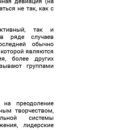
чная девиация (на
ться не так, как с
ктивный, так и
 в ряде случаев
оследней обычно
 которой являются
ия, более других
азывают группами
 на преодоление
ным творчеством,
альной системы
жения, лидерские