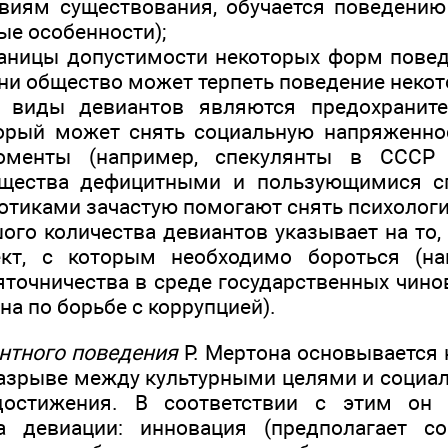
виям существования, обучается поведению 
ые особенности);
аницы допустимости некоторых форм повед
ени общество может терпеть поведение некот
 виды девиантов являются предохранит
торый может снять социальную напряженно
оменты (например, спекулянты в СССР
щества дефицитными и пользующимися сп
отиками зачастую помогают снять психологи
ого количества девиантов указывает на то, 
ект, с которым необходимо бороться (на
точничества в среде государственных чино
на по борьбе с коррупцией).
нтного поведения
Р. Мертона основывается 
разрыве между культурными целями и соци
достижения. В соответствии с этим он 
 девиации: инновация (предполагает с