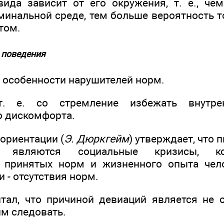
ида зависит от его окружения, т. е., ч
минальной среде, тем больше вероятность т
том.
 поведения
е особенности нарушителей норм.
т. е. со стремление избежать внутрен
о дискомфорта.
ориентации (
Э. Дюркгейм
) утверждает, что 
 являются социальные кризисы, ко
е принятых норм и жизненного опыта чело
 - отсутствия норм.
тал, что причиной девиаций является не о
м следовать.