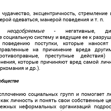
 чудачество, эксцентричность, стремление
ой одеваться, манерой поведения и т. п.
 неодобряемые
- негативные, дисф
 социальную систему и ведущие ее к разру
 поведению поступки, которые наносят
аправленные на причинение вреда други
противоправные, преступные действия) 
онения, которые причиняют вред самой личн
ркомания и др.).
обществе
 сплочению социальных групп и помогает л
 как личность и понять свои собственные це
ежных неформальных организаций подрос