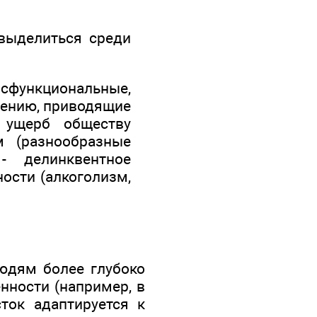
 выделиться среди
ункциональные,
шению, приводящие
 ущерб обществу
м (разнообразные
- делинквентное
ости (алкоголизм,
юдям более глубоко
нности (например, в
ток адаптируется к