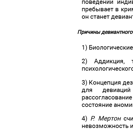
поведении индив
пребывает в кри
он станет девиан
Причины девиантного
1) Биологически
2) Аддикция, 
психологическог
3) Концепция дез
для девиаций
рассогласовани
состояние аномии
4)
Р. Мертон
счи
невозможность и