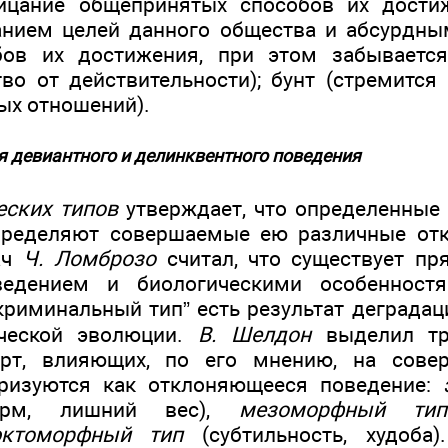
ицание общепринятых способов их достиж
анием целей данного общества и абсурдн
бов их достижения, при этом забывается 
тво от действительности); бунт (стремится
ых отношений).
 девиантного и делинквентного поведения
еских типов
утверждает, что определенные
пределяют совершаемые ею различные отк
ач
Ч. Ломброзо
считал, что существует пр
ведением и биологическими особенностя
“криминальный тип” есть результат деграда
ческой эволюции.
В. Шелдон
выделил тр
ерт, влияющих, по его мнению, на совер
еризуются как отклоняющееся поведение:
форм, лишний вес),
мезоморфный тип
эктоморфный тип
(субтильность, худоба