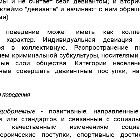
ы и не считает себя девиантом) и втори
клеймо “девианта” и начинают с ним обраща
и).
е поведение может иметь как колле
й характер. Индивидуальная девиация
тся в коллективную. Распространение п
ием криминальной субкультуры, носителями
ные слои общества. Категории населен
ные совершать девиантные поступки, н
 поведения
добряемые
- позитивные, направленные
м или стандартов и связанные с социаль
ие качественным изменениям соци
 героические поступки, спортивные дости