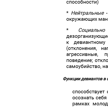
способности)
*
Нейтральные
-
окружающих манер
*
Социально
дезорганизующие
к девиантному
(отклонения, н
агрессивные, 
поведение; откл
самоубийство, на
Функции девиантов в 
способствует
осознать себя
рамках молод