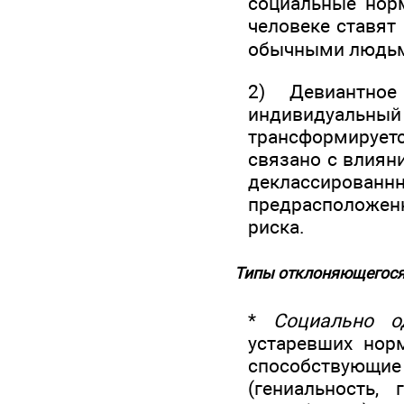
социальные норм
человеке ставят 
обычными людьм
2) Девиантно
индивидуальны
трансформируе
связано с влиян
деклассированн
предрасположен
риска.
Типы отклоняющегося
*
Социально о
устаревших нор
способствующ
(гениальность,