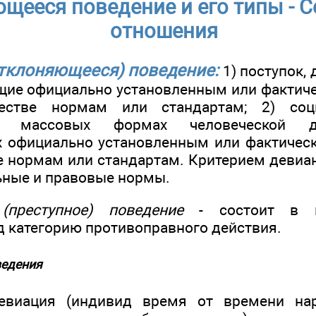
щееся поведение и его типы - 
отношения
тклоняющееся) поведение:
1) поступок, 
щие официально установленным или факти
стве нормам или стандартам; 2) соци
 массовых формах человеческой де
х официально установленным или фактичес
 нормам или стандартам. Критерием девиа
ные и правовые нормы.
(преступное) поведение
- состоит в н
 категорию противоправного действия.
ведения
евиация (индивид время от времени на