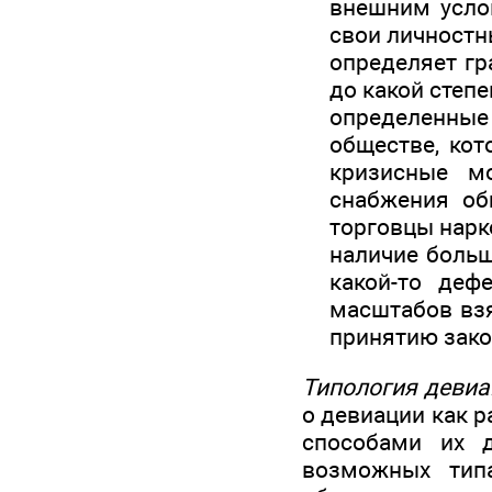
внешним усло
свои личностн
определяет гр
до какой степ
определенные
обществе, ко
кризисные м
снабжения об
торговцы нарк
наличие больш
какой-то деф
масштабов взя
принятию зако
Типология девиа
о девиации как 
способами их 
возможных типа