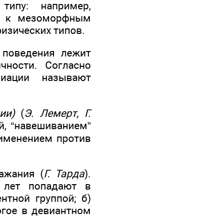
типу: например,
т к мезоморфным
физических типов.
поведения лежит
чности. Согласно
иации называют
ии)
(
Э. Лемерт, Г.
й, “навешиванием”
рименением против
ажания (
Г. Тарда
).
 лет попадают в
нтной группой; б)
огое в девиантном