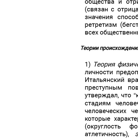
общества и отр
(связан с отриц
значения спосо
ретретизм (бегс
всех общественн
Теории происхождения
1)
Теория физич
личности предо
Итальянский вр
преступным по
утверждал, что 
стадиям челове
человеческих ч
которые характ
(округлость 
атлетичность),