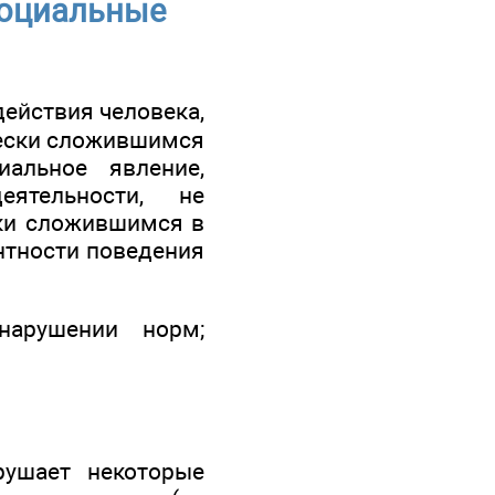
Социальные
действия человека,
чески сложившимся
альное явление,
ятельности, не
ки сложившимся в
нтности поведения
арушении норм;
рушает некоторые