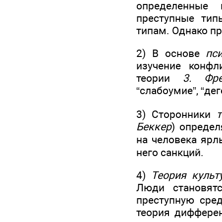
определенные 
преступные ти
типам. Однако пр
2) В основе
пс
изучение конфл
теории
3. Фр
“слабоумие”, “дег
3) Сторонники
Беккер
) определ
на человека ярл
него санкций.
4)
Теория культ
Люди становят
преступную сред
теория дифферен