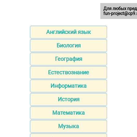
Для любых пред
fun-project@cp9.
Английский язык
Биология
География
Естествознание
Информатика
История
Математика
Музыка