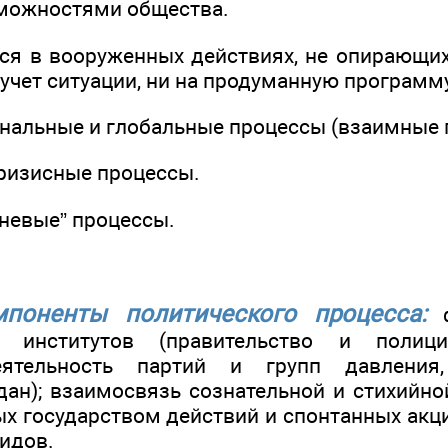
можностями общества.
я в вооруженных действиях, не опирающи
 учет ситуации, ни на продуманную программу
ональные и глобальные процессы (взаимные 
кризисные процессы.
еневые” процессы.
поненты политического процесса:
ф
ых институтов (правительство и полиц
еятельность партий и групп давления,
дан); взаимосвязь сознательной и стихийно
ых государством действий и спонтанных акц
идов.