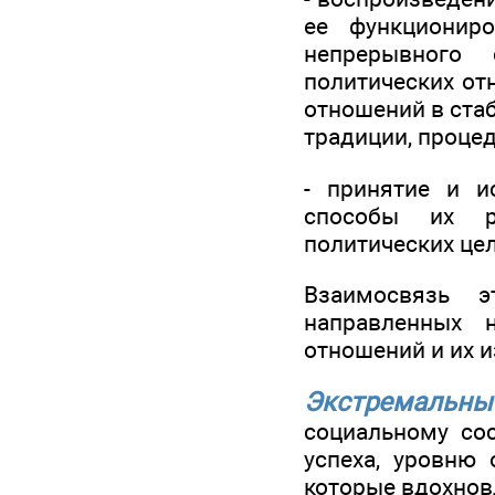
ее функционир
непрерывного 
политических от
отношений в ста
традиции, проце
- принятие и и
способы их р
политических цел
Взаимосвязь э
направленных н
отношений и их 
Экстремальн
социальному сос
успеха, уровню 
которые вдохнов