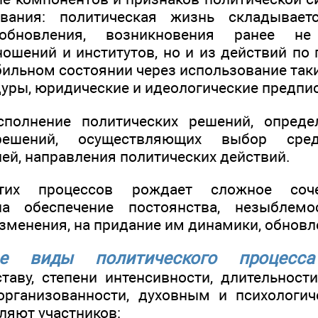
ования: политическая жизнь складывает
обновления, возникновения ранее не
ношений и институтов, но и из действий по
бильном состоянии через использование так
дуры, юридические и идеологические предпи
сполнение политических решений, опред
ешений, осуществляющих выбор сред
ей, направления политических действий.
тих процессов рождает сложное соче
а обеспечение постоянства, незыблемо
изменения, на придание им динамики, обновл
ые виды политического процесса
таву, степени интенсивности, длительност
организованности, духовным и психологи
ляют участников: