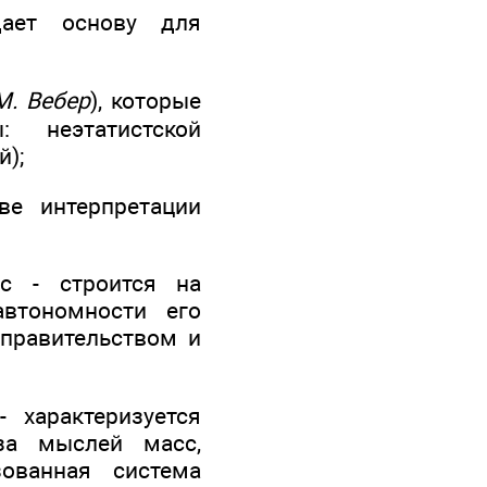
дает основу для
М. Вебер
), которые
: неэтатистской
й);
ве интерпретации
с - строится на
автономности его
 правительством и
 характеризуется
аза мыслей масс,
зованная система