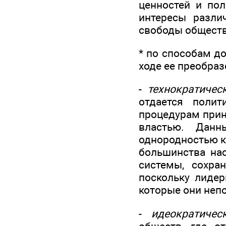
ценностей и пол
интересы разли
свободы обществ
* по способам д
ходе ее преобраз
-
технократичес
отдается полит
процедурам прин
властью. Данн
однородностью к
большинства нас
системы, сохра
поскольку лидер
которые они неп
-
идеократичес