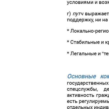
условиями и воз
г)
путч
выражаетс
поддержку, ни на
* Локально-реги
* Стабильные и 
* Легальные и “т
Основные ком
государственн
спецслужбы, д
активность граж
есть регулируем
отдельных индив