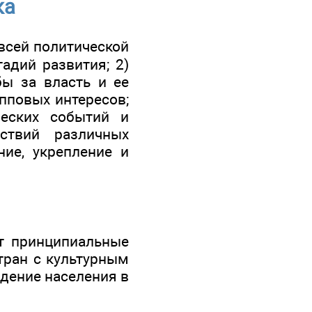
ка
всей политической
адий развития; 2)
бы за власть и ее
пповых интересов;
ческих событий и
ствий различных
ние, укрепление и
ет принципиальные
тран с культурным
едение населения в