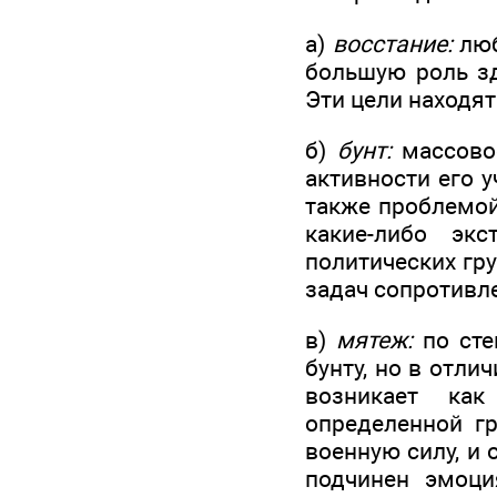
а)
восстание:
люб
большую роль зд
Эти цели находят
б)
бунт:
массовое
активности его 
также проблемой
какие-либо экс
политических гр
задач сопротивл
в)
мятеж:
по сте
бунту, но в отли
возникает как
определенной гр
военную силу, и
подчинен эмоци