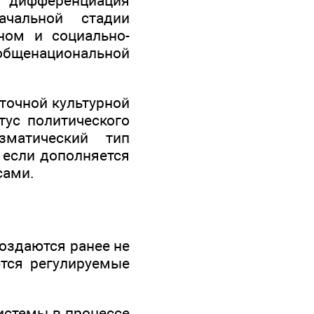
я дифференциация
ачальной стадии
ном и социально-
общенациональной
точной культурной
тус политического
зматический тип
 если дополняется
сами.
создаются ранее не
тся регулируемые
истемы в процессе