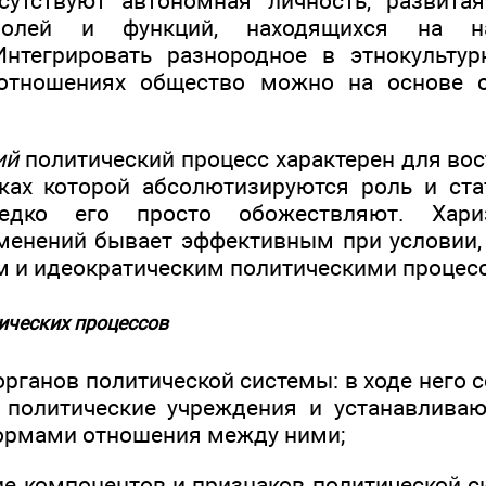
тсутствуют автономная личность, развита
ролей и функций, находящихся на н
Интегрировать разнородное в этнокультур
отношениях общество можно на основе 
ий
политический процесс характерен для вос
ках которой абсолютизируются роль и ста
едко его просто обожествляют. Хари
менений бывает эффективным при условии,
м и идеократическим политическими процес
ических процессов
рганов политической системы: в ходе него 
 политические учреждения и устанавливаю
ормами отношения между ними;
ие компонентов и признаков политической с