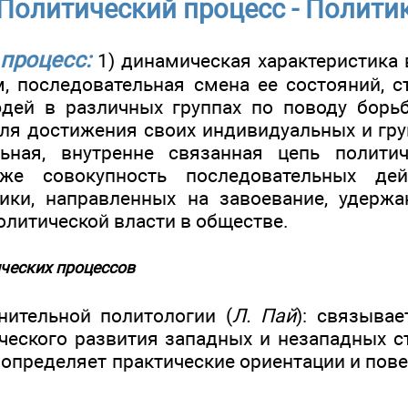
Политический процесс - Полити
процесс:
1) динамическая характеристика 
, последовательная смена ее состояний, ст
дей в различных группах по поводу борь
ля достижения своих индивидуальных и гру
льная, внутренне связанная цепь полити
кже совокупность последовательных дей
ики, направленных на завоевание, удержа
олитической власти в обществе.
ческих процессов
нительной политологии (
Л. Пай
): связыва
ческого развития западных и незападных с
 определяет практические ориентации и пов