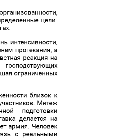
организованности,
пределенные цели.
гах.
нь интенсивности,
енем протекания, а
тветная реакция на
й господствующих
ающая ограниченных
женности близок к
 участников. Мятеж
нной подготовки
тавка делается на
ет армия. Человек
вязь с реальными