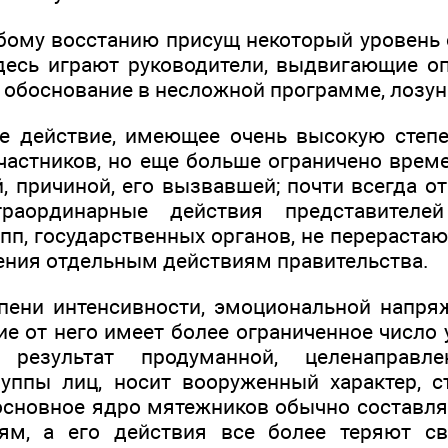
ому восстанию присущ некоторый уровень 
есь играют руководители, выдвигающие о
 обоснование в несложной программе, лозун
 действие, имеющее очень высокую степе
участников, но еще больше ограничено врем
, причиной, его вызвавшей; почти всегда о
траординарные действия представителе
упп, государственных органов, не перераст
ения отдельным действиям правительства.
пени интенсивности, эмоциональной напря
чие от него имеет более ограниченное число
 результат продуманной, целенаправле
уппы лиц, носит вооруженный характер, с
 основное ядро мятежников обычно составля
ям, а его действия все более теряют с