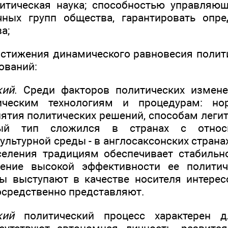
итическая наука; способностью управляю
чных групп общества, гарантировать опре
а;
остижения динамического равновесия полит
ований:
кий
. Среди факторов политических измене
ическим технологиям и процедурам: но
ятия политических решений, способам леги
ый тип сложился в странах с относ
ультурной среды - в англосаксонских стран
еления традициям обеспечивает стабильн
нение высокой эффективности ее политиче
ы выступают в качестве носителя интересо
осредственно представляют.
кий
политический процесс характерен д