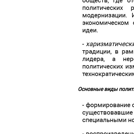
обществ, где о
политических 
модернизации. 
экономическом 
идеи.
-
харизматическ
традиции, в рам
лидера, а нер
политических из
технократически
Основные виды полит
- формирование о
существовавшие
специальными н
- воспроизведен