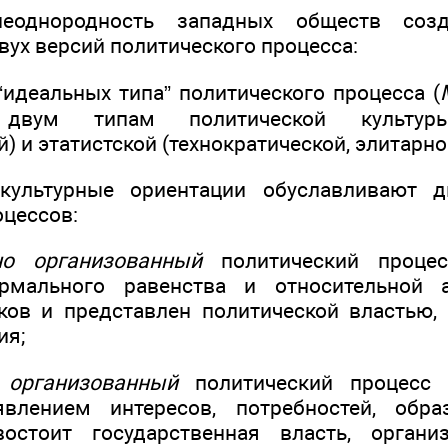
неоднородность западных обществ соз
вух версий политического процесса:
“идеальных типа” политического процесса (
 двум типам политической культуры
) и этатистской (технократической, элитарно
-культурные ориентации обуславливают д
оцессов:
но организованный
политический процес
рмального равенства и относительной 
ков и представлен политической властью,
ия;
 организованный
политический процесс -
влением интересов, потребностей, обр
остоит государственная власть, органи