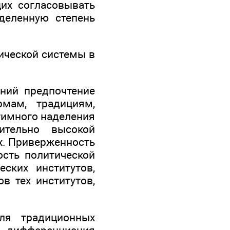
щих согласовывать
деленную степень
ической системы в
ний предпочтение
рмам, традициям,
тимного наделения
ительно высокой
ах. Приверженность
ость политической
ских институтов,
в тех институтов,
ля традиционных