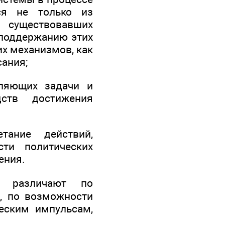
ся не только из
 существовавших
 поддержанию этих
их механизмов, как
сания;
еляющих задачи и
ств достижения
тание действий,
сти политических
ения.
различают по
и, по возможности
ческим импульсам,