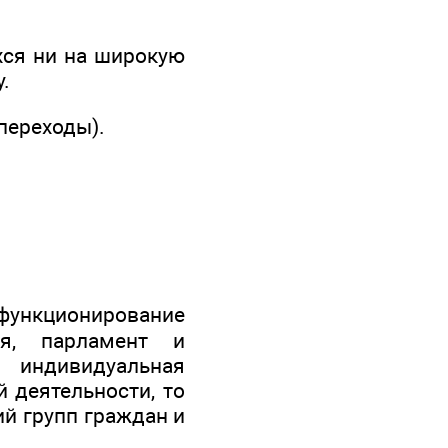
хся ни на широкую
.
переходы).
ункционирование
ия, парламент и
 индивидуальная
й деятельности, то
ий групп граждан и