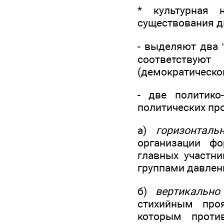
* культурная 
существования д
- выделяют два 
соответствуют
(демократической
- две политико
политических пр
а)
горизонталь
организации фо
главных участни
группами давлен
б)
вертикально
стихийным проя
которым против