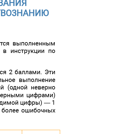
ИВАНИЯ
ТВО3НАНИЮ
ается выполненным
а в инструкции по
ся 2 баллами. Эти
льное выполнение
й (одной неверно
 верными цифрами)
одимой цифры) — 1
и более ошибочных