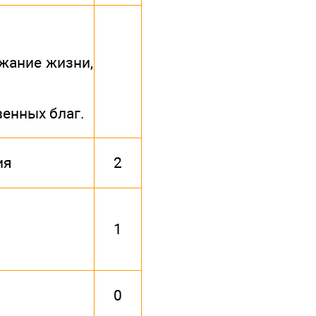
ржание жизни,
венных благ.
ия
2
1
0