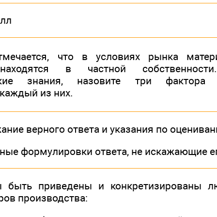
лл
тмечается, что в условиях рынка мате
 находятся в частной собственност
ские знания, назовите три фактора
каждый из них.
ание верного ответа и указания по оценива
иные формулировки ответа, не искажающие е
ы быть приведены и конкретизированы л
ов производства: