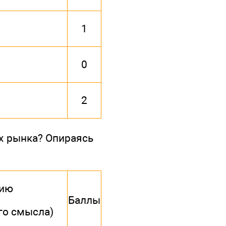
1
0
2
ях рынка? Опираясь
нию
Баллы
го смысла)