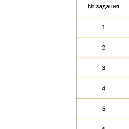
№ задания
1
2
3
4
5