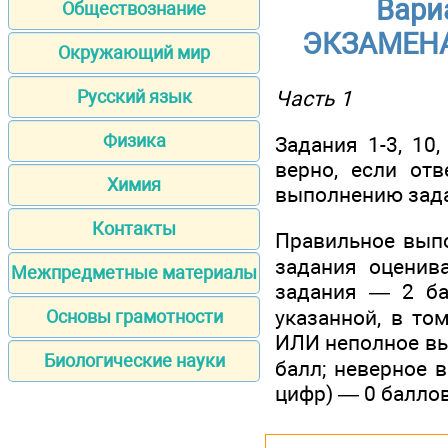
Вари
Обществознание
ЭКЗАМЕН
Окружающий мир
Часть 1
Русский язык
Физика
Задания 1-3, 10
верно, если отв
Химия
выполнению зад
Контакты
Правильное выпо
задания оценив
Межпредметные материалы
задания — 2 ба
указанной, в то
Основы грамотности
ИЛИ неполное вы
Биологические науки
балл; неверное 
цифр) — 0 баллов