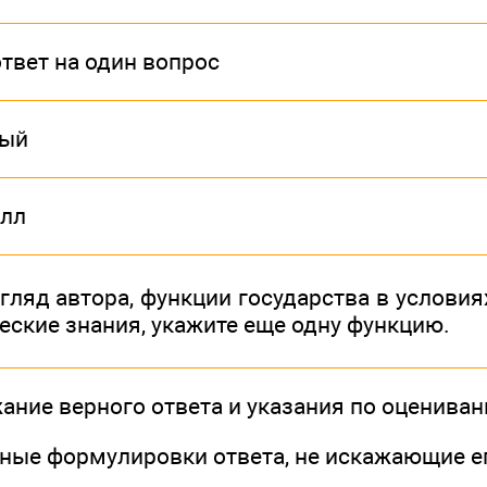
твет на один вопрос
ный
лл
згляд автора, функции государства в услови
еские знания, укажите еще одну функцию.
ание верного ответа и указания по оценива
иные формулировки ответа, не искажающие е