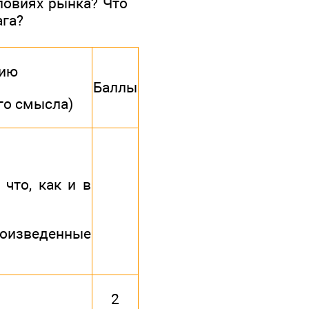
ловиях рынка? Что
ага?
нию
Баллы
го смысла)
что, как и в
роизведенные
2