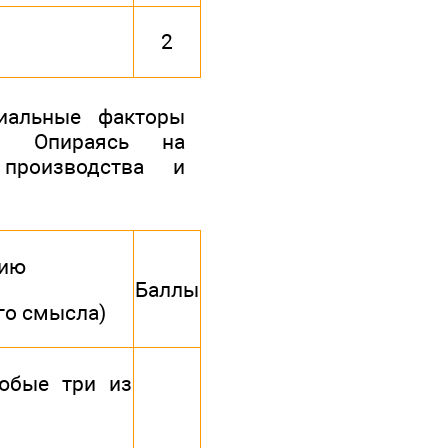
2
риальные факторы
и. Опираясь на
 производства и
нию
Баллы
го смысла)
юбые три из