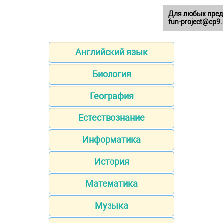
Для любых пред
fun-project@cp9.
Английский язык
Биология
География
Естествознание
Информатика
История
Математика
Музыка