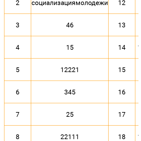
2
социализациямолодежи
12
3
46
13
4
15
14
5
12221
15
6
345
16
7
25
17
8
22111
18