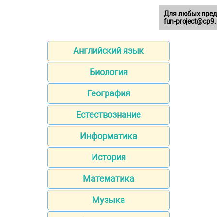
Для любых пред
fun-project@cp9.
Английский язык
Биология
География
Естествознание
Информатика
История
Математика
Музыка