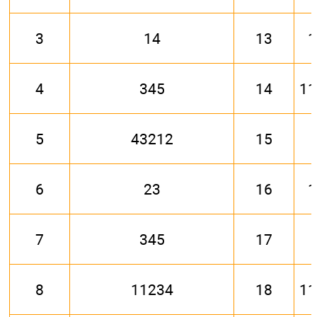
3
14
13
1
4
345
14
11
5
43212
15
6
23
16
1
7
345
17
8
11234
18
11