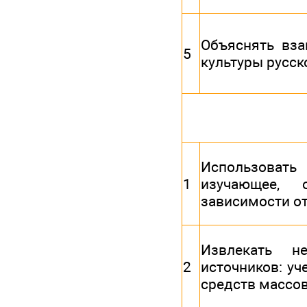
Объяснять вза
5
культуры русск
Использовать
1
изучающее, 
зависимости о
Извлекать н
2
источников: уч
средств массо