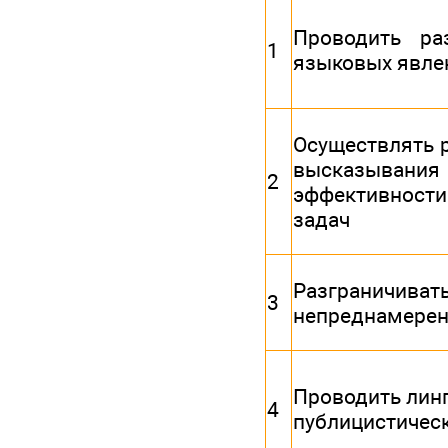
Проводить ра
1
языковых явле
Осуществлять 
высказывания
2
эффективности
задач
Разграничив
3
непреднамерен
Проводить линг
4
публицистическ