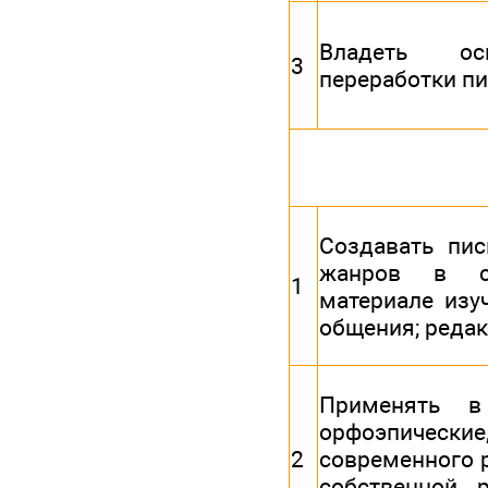
Владеть ос
3
переработки пи
Создавать пи
жанров в соц
1
материале изу
общения; редак
Применять в
орфоэпически
2
современного р
собственной 