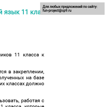
Для любых предложений по сайту:
 язык 11 класс
fun-project@cp9.ru
ников 11 класса к
тся в закреплении,
олученных на базе
их классах должно
зовать, работая с
1 класса, которые