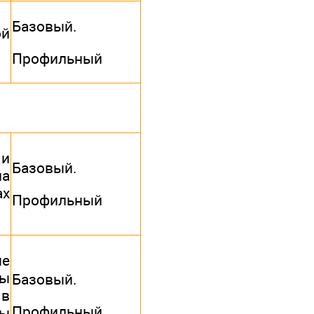
Базовый.
й
Профильный
 и
Базовый.
на
ах
Профильный
ые
мы
Базовый.
 в
Профильный
сы