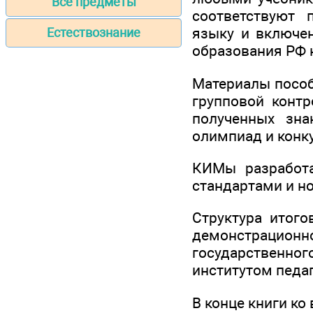
Все предметы
соответствуют 
языку и включе
Естествознание
образования РФ 
Материалы пособ
групповой конт
полученных зна
олимпиад и конку
КИМы разработа
стандартами и н
Структура итого
демонстрационно
государственног
институтом педа
В конце книги ко