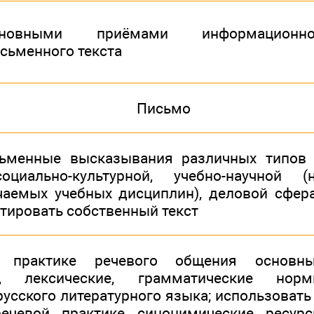
новными приёмами информационно
сьменного текста
Письмо
сьменные высказывания различных типов
иально-культурной, учебно-научной (
чаемых учебных дисциплин), деловой сфер
тировать собственный текст
 практике речевого общения основн
е, лексические, грамматические нор
усского литературного языка; использовать
речевой практике синонимические ресур