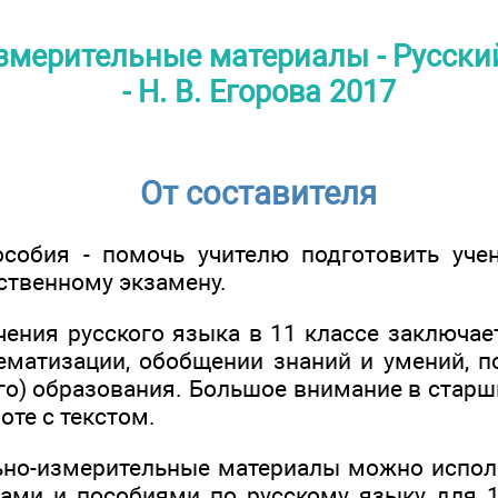
змерительные материалы - Русский
- Н. В. Егорова 2017
От составителя
собия - помочь учителю подготовить уче
ственному экзамену.
чения русского языка в 11 классе заключае
тематизации, обобщении знаний и умений, п
го) образования. Большое внимание в старш
оте с текстом.
но-измерительные материалы можно исполь
ми и пособиями по русскому языку для 1