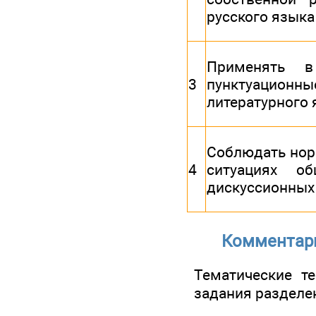
русского языка
Применять в
3
пунктуацио
литературного 
Соблюдать нор
4
ситуациях о
дискуссионных
Комментари
Тематические т
задания разделен