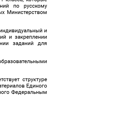
ений по русскому
ых Министерством
 индивидуальный и
ий и закреплении
ении заданий для
образовательными
тствует структуре
атериалов Единого
нного Федеральным