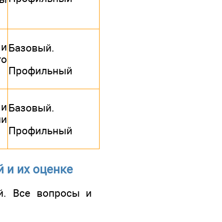
 и
Базовый.
о
Профильный
 и
Базовый.
ии
Профильный
 и их оценке
й. Все вопросы и