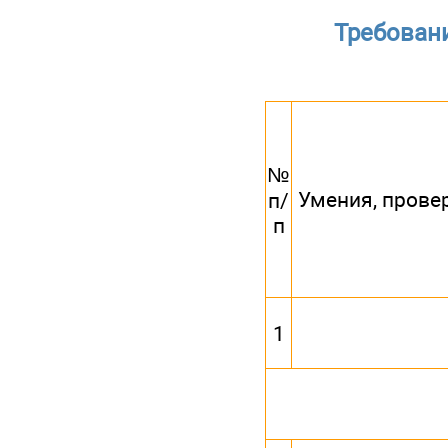
Требован
№
Умения, прове
п/
п
1