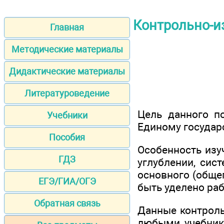
Контрольно-и
Главная
Методические материалы
Дидактические материалы
Литературоведение
Цель данного по
Учебники
Единому государ
Пособия
Особенность изу
ГДЗ
углублении, сис
основного (обще
ЕГЭ/ГИА/ОГЭ
быть уделено раб
Обратная связь
Данные контроль
любыми учебника