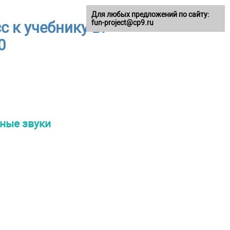
Для любых предложений по сайту:
fun-project@cp9.ru
 к учебнику В.
0
ные звуки