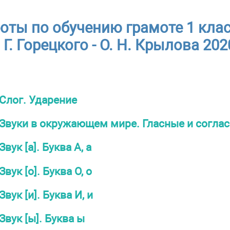
оты по обучению грамоте 1 класс
Г. Горецкого - О. Н. Крылова 202
Слог. Ударение
Звуки в окружающем мире. Гласные и соглас
Звук [а]. Буква А, а
Звук [о]. Буква О, о
Звук [и]. Буква И, и
Звук [ы]. Буква ы