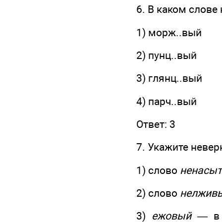
6. В каком слове
1) морж..вый
2) пунц..вый
3) глянц..вый
4) парч..вый
Ответ: 3
7. Укажите невер
1) слово
ненасы
2) слово
нелжив
3)
ежовый —
в 