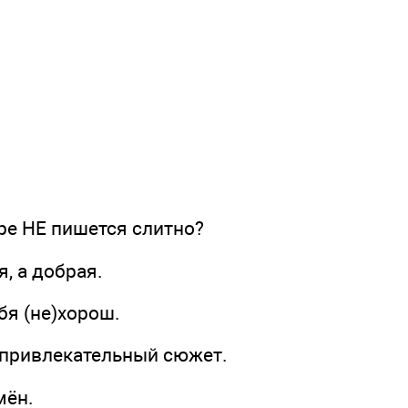
ре НЕ пишется слитно?
я, а добрая.
ебя (не)хорош.
е)привлекательный сюжет.
мён.