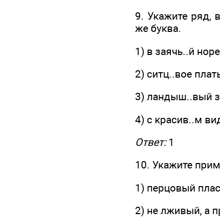
9. Укажите ряд, 
же буква.
1) в заячь..й нор
2) ситц..вое плат
3) ландыш..вый 
4) с красив..м ви
Ответ:
1
10. Укажите прим
1) перцовый пла
2) не лживый, а 