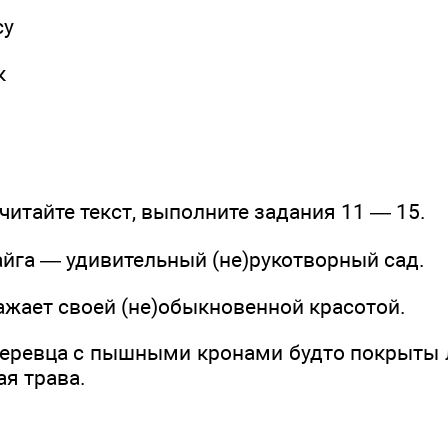
су
к
итайте текст, выполните задания 11 — 15.
айга — удивительный (не)рукотворный сад.
ажает своей (не)обыкновенной красотой.
деревца с пышными кронами будто покрыты 
я трава.