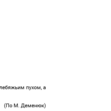
лебяжьим пухом, а
(По М. Деменюк)