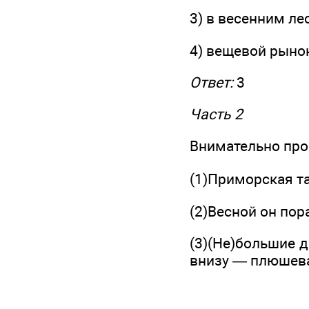
3) в весенним ле
4) вещевой рыно
Ответ:
3
Часть 2
Внимательно проч
(1)Приморская т
(2)Весной он пор
(3)(Не)большие 
внизу — плюшева