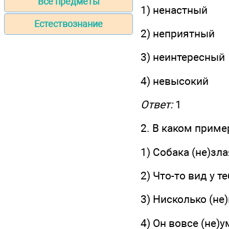
Все предметы
1) ненастный
Естествознание
2) неприятный
3) неинтересный
4) невысокий
Ответ:
1
2. В каком приме
1) Собака (не)зла
2) Что-то вид у т
3) Нисколько (н
4) Он вовсе (не)у