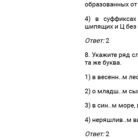
образованных от
4) в суффиксах
шипящих и Ц без
Ответ:
2
8. Укажите ряд с
та же буква.
1) в весенн..м ле
2) о младш..м сы
3) в син..м море,
4) неряшлив..м в
Ответ:
2