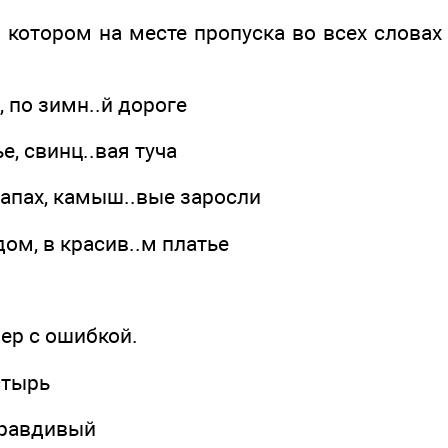
в котором на месте пропуска во всех словах
е, по зимн..й дороге
ье, свинц..вая туча
запах, камыш..вые заросли
дом, в красив..м платье
ер с ошибкой.
стырь
правдивый