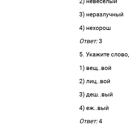
2) невесёлый
3) неразлучный
4) нехорош
Ответ:
3
5. Укажите слово
1) вещ..вой
2) лиц..вой
3) деш..вый
4) еж..вый
Ответ:
4