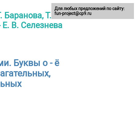
Для любых предложений по сайту:
 Баранова, Т. А.
fun-project@cp9.ru
 Е. В. Селезнева
. Буквы о - ё
агательных,
льных