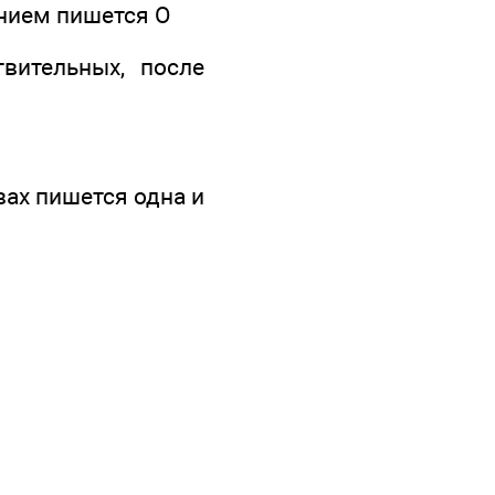
нием пишется О
вительных, после
вах пишется одна и