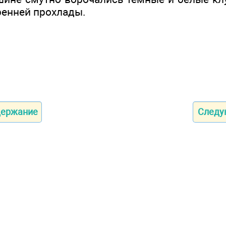
тренней прохлады.
держание
След