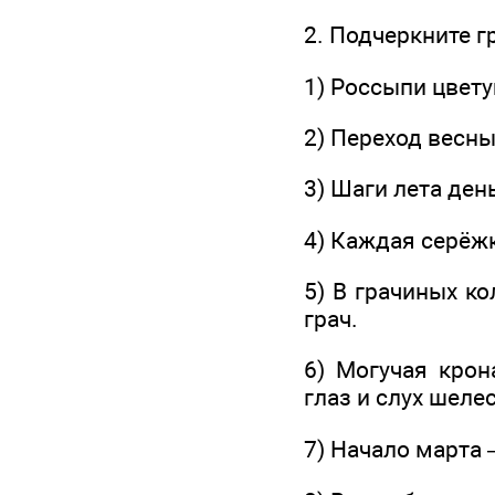
2. Подчеркните 
1) Россыпи цвет
2) Переход весны
3) Шаги лета ден
4) Каждая серёжк
5) В грачиных к
грач.
6) Могучая крон
глаз и слух шеле
7) Начало марта 