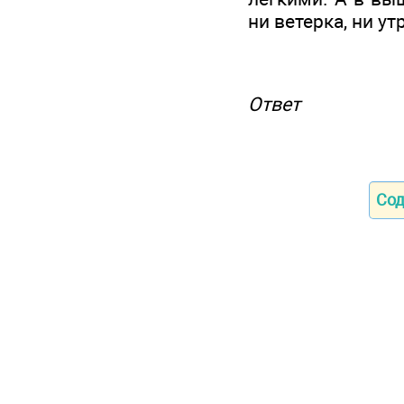
ни ветерка, ни у
Ответ
Со