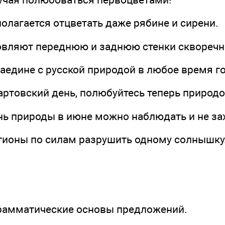
 полагается отцветать даже рябине и сирени.
товляют переднюю и заднюю стенки скворечн
аедине с русской природой в любое время го
артовский день, полюбуйтесь теперь природо
ь природы в июне можно наблюдать и не зах
тионы по силам разрушить одному солнышку
грамматические основы предложений.