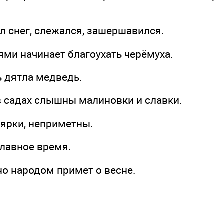
л снег, слежался, зашершавился.
ями начинает благоухать черёмуха.
ь дятла медведь.
в садах слышны малиновки и славки.
еярки, неприметны.
славное время.
но народом примет о весне.