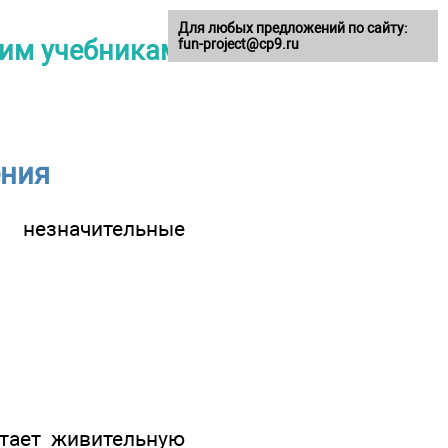
Для любых предложений по сайту:
щим учебникам 8
fun-project@cp9.ru
ения
 незначительные
етает живительную