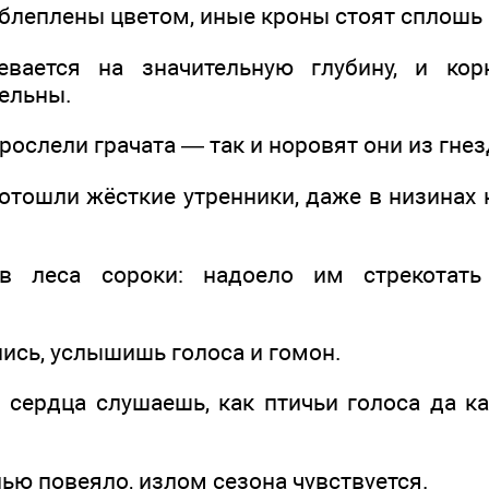
облеплены цветом, иные кроны стоят сплошь
евается на значительную глубину, и кор
ельны.
рослели грачата — так и норовят они из гне
отошли жёсткие утренники, даже в низинах 
 в леса сороки: надоело им стрекотать
нись, услышишь голоса и гомон.
 сердца слушаешь, как птичьи голоса да к
лью повеяло, излом сезона чувствуется.