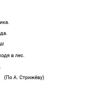
ика.
да.
й!
одя в лес.
.
(По А. Стрижёву)