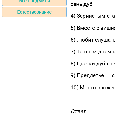
Все предметы
сень дуб.
Естествознание
4) Зернистым ста
5) Вместе с вишн
6) Любит слушат
7) Тёплым днём 
8) Цветки дуба н
9) Предлетье — 
10) Много сложе
Ответ