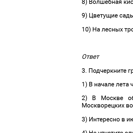
8) Волшебная кис
9) Цветущие сад
10) На лесных тр
Ответ
3. Подчеркните 
1) В начале лета
2) В Москве о
Москворецких во
3) Интересно в и
4) Не упустите с