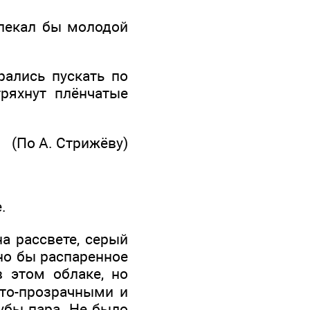
влекал бы молодой
рались пускать по
ряхнут плёнчатые
(По А. Стрижёву)
.
на рассвете, серый
вно бы распаренное
 этом облаке, но
ато-прозрачными и
убы пара. Не было