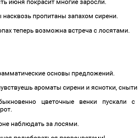
ть июня покрасит многие заросли.
ы насквозь пропитаны запахом сирени.
опах теперь возможна встреча с лосятами.
грамматические основы предложений.
 чувствуешь ароматы сирени и яснотки, сныти
быкновенно цветочные венки пускали с
рот.
юне наблюдать за лосями.
лучая полюбоваться первоцветами!