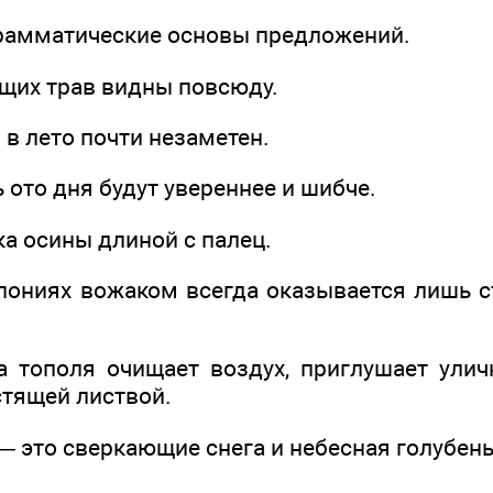
грамматические основы предложений.
ущих трав видны повсюду.
 в лето почти незаметен.
ь ото дня будут увереннее и шибче.
а осины длиной с палец.
олониях вожаком всегда оказывается лишь 
а тополя очищает воздух, приглушает ули
стящей листвой.
— это сверкающие снега и небесная голубень,