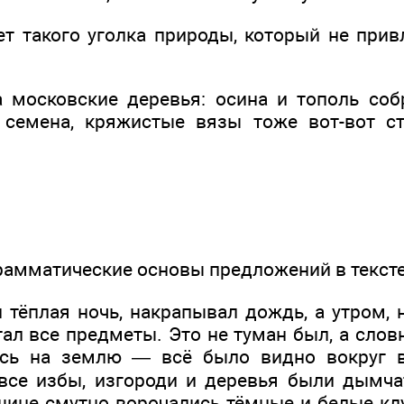
ет такого уголка природы, который не при
а московские деревья: осина и тополь соб
 семена, кряжистые вязы тоже вот-вот ст
грамматические основы предложений в тексте
 тёплая ночь, накрапывал дождь, а утром, 
тал все предметы. Это не туман был, а сло
ось на землю — всё было видно вокруг в
 все избы, изгороди и деревья были дымч
шине смутно ворочались тёмные и белые кл