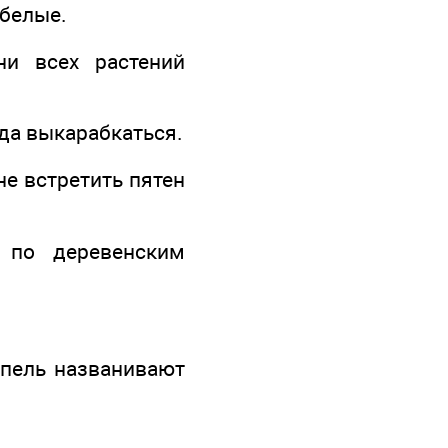
 белые.
ни всех растений
зда выкарабкаться.
не встретить пятен
 по деревенским
апель названивают