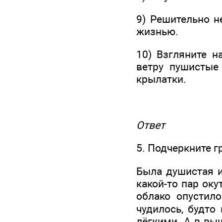
9) Решительно н
жизнью.
10) Взгляните н
ветру пушистые
крылатки.
Ответ
5. Подчеркните 
Была душистая и
какой-то пар оку
облако опустил
чудилось, будто
лёгкими. А в вы