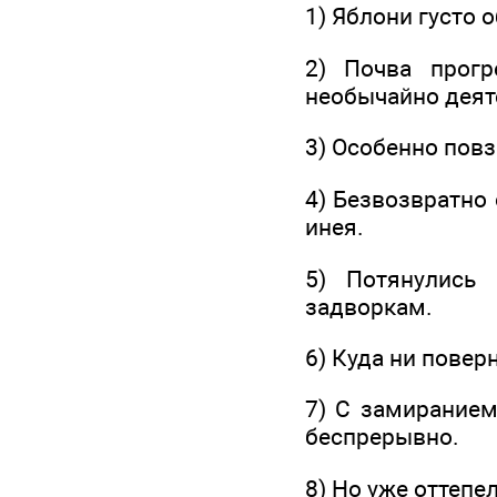
1) Яблони густо 
2) Почва прогр
необычайно деят
3) Особенно повз
4) Безвозвратно 
инея.
5) Потянулись
задворкам.
6) Куда ни повер
7) С замиранием
беспрерывно.
8) Но уже оттепе