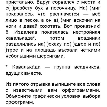
пристально. Вдруг сорвался с места и
с( )разбегу бух в песочницу. На( )миг
показалось, что расплачется — всё
лицо в песке, а он в( )миг вскочил на
ноги и давай хохотать. Вот проказник!
6. Издалека показалась нестройная
кавалькада*, потом всадники
разделились на( )скаку по( )двое и по(
)трое и на площадь въехали чёткими
небольшими шеренгами.
* Кавалька́да — группа всадников,
едущих вместе.
Из пятого отрывка выпишите все слова
с известными вам орфограммами.
Объясните графически условия выбора
орфограмм.