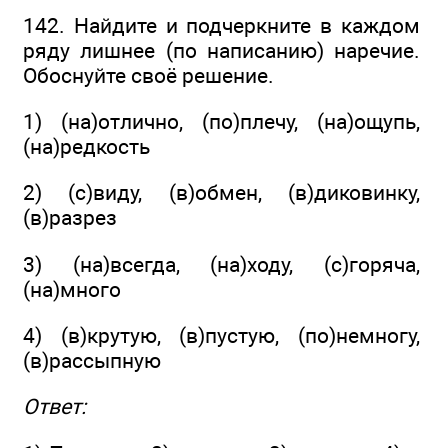
142. Найдите и подчеркните в каждом
ряду лишнее (по написанию) наречие.
Обоснуйте своё решение.
1) (на)отлично, (по)плечу, (на)ощупь,
(на)редкость
2) (с)виду, (в)обмен, (в)диковинку,
(в)разрез
3) (на)всегда, (на)ходу, (с)горяча,
(на)много
4) (в)крутую, (в)пустую, (по)немногу,
(в)рассыпную
Ответ: