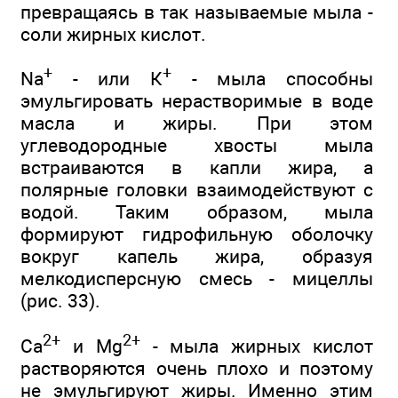
превращаясь в так называемые мыла -
соли жирных кислот.
+
+
Na
- или К
- мыла способны
эмульгировать нерастворимые в воде
масла и жиры. При этом
углеводородные хвосты мыла
встраиваются в капли жира, а
полярные головки взаимодействуют с
водой. Таким образом, мыла
формируют гидрофильную оболочку
вокруг капель жира, образуя
мелкодисперсную смесь - мицеллы
(рис. 33).
2+
2+
Са
и Mg
- мыла жирных кислот
растворяются очень плохо и поэтому
не эмульгируют жиры. Именно этим