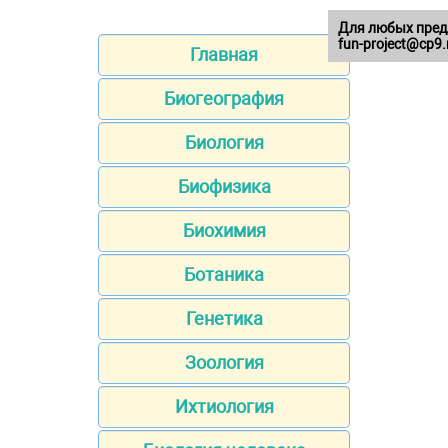
Для любых пред
fun-project@cp9.
Главная
Биогеография
Биология
Биофизика
Биохимия
Ботаника
Генетика
Зоология
Ихтиология