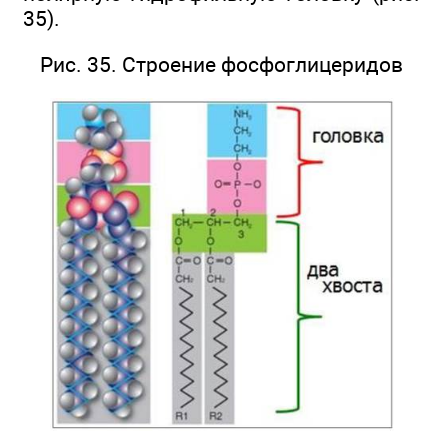
35).
Рис. 35. Строение фосфоглицеридов