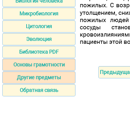
Биология человека
пожилых. С возр
утолщением, сниж
Микробиология
пожилых людей 
Цитология
сосуды стано
кровоизлияниями)
Эволюция
пациенты этой в
Библиотека PDF
Основы грамотности
Предыдуща
Другие предметы
Обратная связь