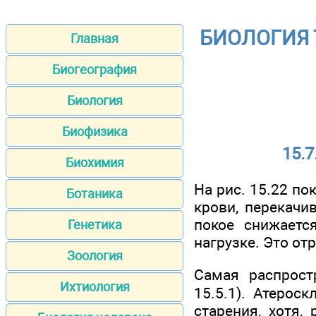
БИОЛОГИЯ Т
Главная
Биогеография
Биология
Биофизика
15.
Биохимия
На рис. 15.22 по
Ботаника
крови, перекачи
покое снижаетс
Генетика
нагрузке. Это от
Зоология
Самая распрост
Ихтиология
15.5.1). Атерос
старения, хотя,