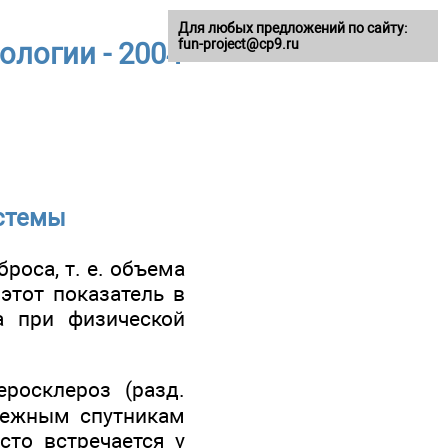
Для любых предложений по сайту:
fun-project@cp9.ru
ологии - 2004
истемы
роса, т. е. объема
этот показатель в
а при физической
росклероз (разд.
збежным спутникам
асто встречается у