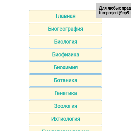
Для любых пред
fun-project@cp9.
Главная
Биогеография
Биология
Биофизика
Биохимия
Ботаника
Генетика
Зоология
Ихтиология