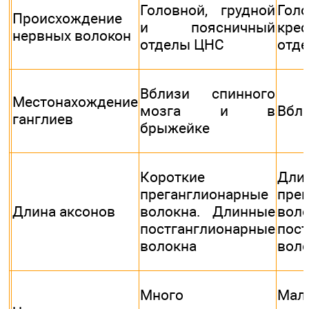
Головной, грудной
Го
Происхождение
и поясничный
кре
нервных волокон
отделы ЦНС
отд
Вблизи спинного
Местонахождение
мозга и в
Вбл
ганглиев
брыжейке
Короткие
Дли
преганглионарные
пре
Длина аксонов
волокна. Длинные
вол
постганглионарные
пос
волокна
воло
Много
Мал