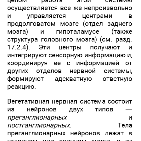
осуществляется все же непроизвольно
и управляется центрами в
продолговатом мозге (отдел заднего
мозга) и гипоталамусе (также
структура головного мозга) (см. разд.
17.2.4). Эти центры получают и
интегрируют сенсорную информацию и,
координируя ее с информацией от
других отделов нервной системы,
формируют адекватную ответную
реакцию.
Вегетативная нервная система состоит
из нейронов двух типов —
преганглионарных
и
постганглионарных
. Тела
преганглионарных нейронов лежат в
головном или спинном мозге, а их