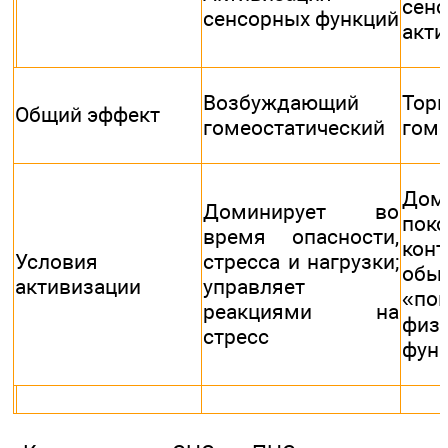
сен
сенсорных функций
акти
Возбуждающий
Тор
Общий эффект
гомеостатический
гоме
До
Доминирует во
поко
время опасности,
конт
Условия
стресса и нагрузки;
обы
активизации
управляет
«по
реакциями на
физ
стресс
фун