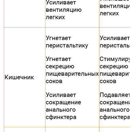
Усиливает
вентиляци
вентиляцию
легких
легких
Угнетает
Усиливает
перистальтику
перисталь
Угнетает
Стимулиру
секрецию
секрецию
пищеварительных
пищеварит
Кишечник
соков
соков
Усиливает
Подавляет
сокращение
сокращени
анального
анального
сфинктера
сфинктера