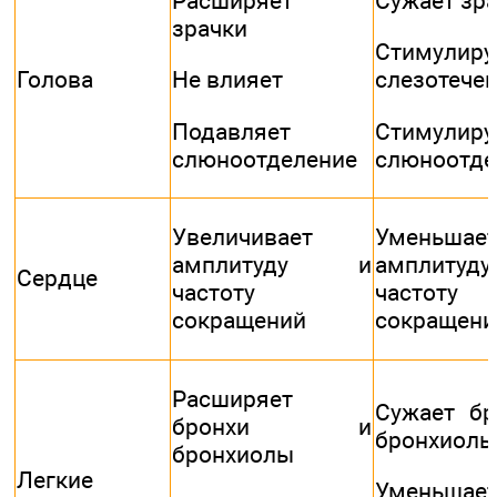
Расширяет
Сужает зр
зрачки
Стимулиру
Голова
Не влияет
слезотече
Подавляет
Стимулиру
слюноотделение
слюноотде
Увеличивает
Уменьшае
амплитуду и
амплит
Сердце
частоту
частоту
сокращений
сокращени
Расширяет
Сужает бр
бронхи и
бронхиолы
бронхиолы
Легкие
Уменьшае