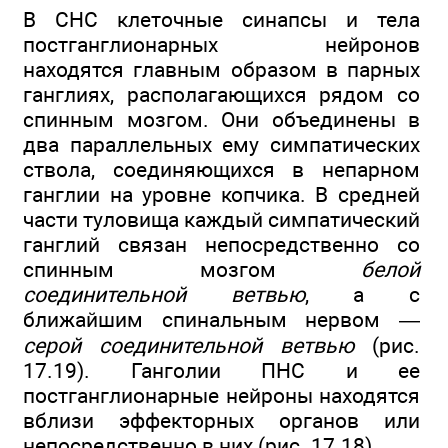
В СНС клеточные синапсы и тела
постганглионарных нейронов
находятся главным образом в парных
ганглиях, располагающихся рядом со
спинным мозгом. Они объединены в
два параллельных ему симпатических
ствола, соединяющихся в непарном
ганглии на уровне копчика. В средней
части туловища каждый симпатический
ганглий связан непосредственно со
спинным мозгом
белой
соединительной ветвью
, а с
ближайшим спинальным нервом —
серой соединительной ветвью
(рис.
17.19). Ганголии ПНС и ее
постганглионарные нейроны находятся
вблизи эффекторных органов или
непосредственно в них (рис. 17.18).