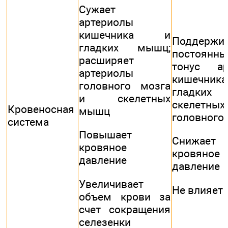
Сужает
артериолы
кишечника и
Поддержи
гладких мышц;
постоянны
расширяет
тонус ар
артериолы
кишечника
головного мозга
гладк
и скелетных
скелетных
Кровеносная
мышц
головного
система
Повышает
Снижает
кровяное
кровяное
давление
давление
Увеличивает
Не влияет
объем крови за
счет сокращения
селезенки