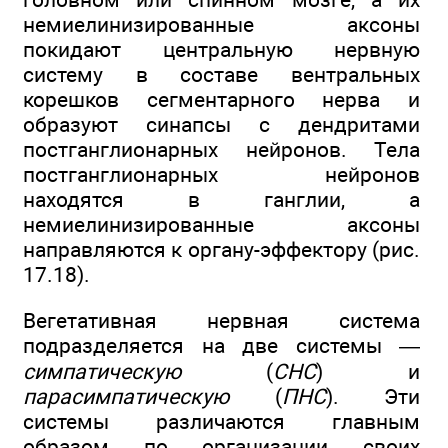
немиелинизированные аксоны
покидают центральную нервную
систему в составе вентральных
корешков сегментарного нерва и
образуют синапсы с дендритами
постганглионарных нейронов. Тела
постганглионарных нейронов
находятся в ганглии, а
немиелинизированные аксоны
направляются к органу-эффектору (рис.
17.18).
Вегетативная нервная система
подразделяется на две системы —
симпатическую
(
СНС
) и
парасимпатическую
(
ПНС
). Эти
системы различаются главным
образом по организации своих