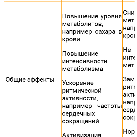
Сни
Повышение уровня
мета
метаболитов,
нап
например сахара в
кро
крови
Не
Повышение
инте
интенсивности
мет
метаболизма
Зам
Общие эффекты
Ускорение
рит
ритмической
акти
активности,
нап
например частоты
сер
сердечных
сок
сокращений
Нор
Активизация