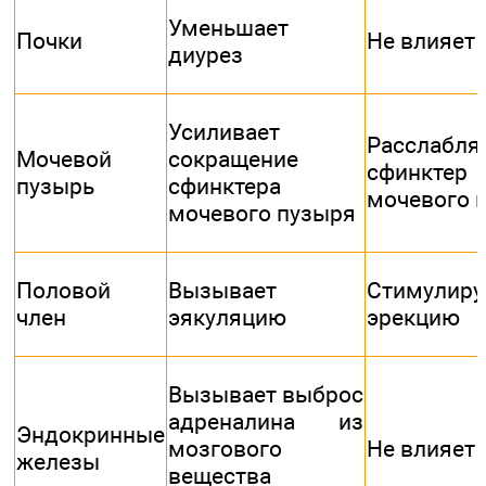
Уменьшает
Почки
Не влияет
диурез
Усиливает
Расслабля
Мочевой
сокращение
сфинктер
пузырь
сфинктера
мочевого 
мочевого пузыря
Половой
Вызывает
Стимулиру
член
эякуляцию
эрекцию
Вызывает выброс
адреналина из
Эндокринные
мозгового
Не влияет
железы
вещества