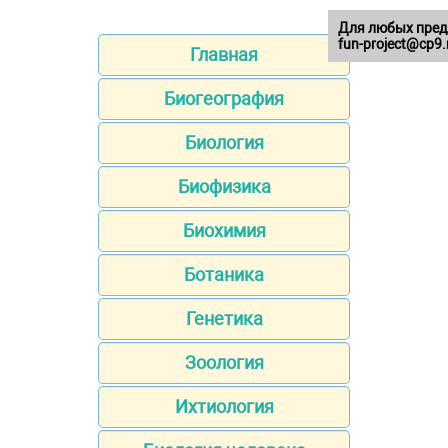
Для любых пред
fun-project@cp9.
Главная
Биогеография
Биология
Биофизика
Биохимия
Ботаника
Генетика
Зоология
Ихтиология