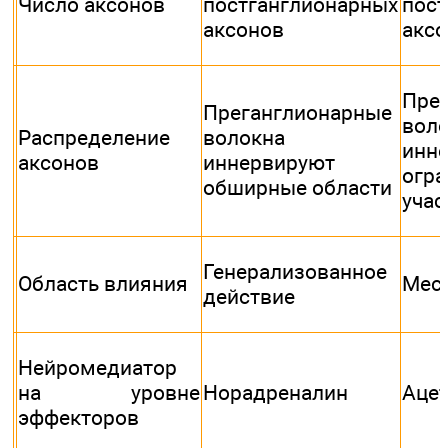
Число аксонов
постганглионарных
пост
аксонов
акс
Пре
Преганглионарные
вол
Распределение
волокна
инн
аксонов
иннервируют
огр
обширные области
учас
Генерализованное
Область влияния
Мест
действие
Нейромедиатор
на уровне
Норадреналин
Аце
эффекторов