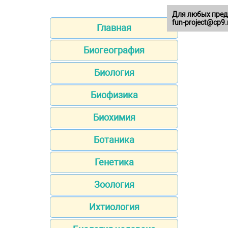
Для любых пред
fun-project@cp9.
Главная
Биогеография
Биология
Биофизика
Биохимия
Ботаника
Генетика
Зоология
Ихтиология