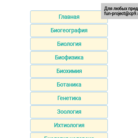
Для любых пред
fun-project@cp9.
Главная
Биогеография
Биология
Биофизика
Биохимия
Ботаника
Генетика
Зоология
Ихтиология