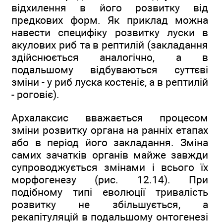
відхилення в його розвитку від
предкових форм. Як приклад можна
навести специфіку розвитку луски в
акулових риб та в рептилій (закладання
здійснюється аналогічно, а в
подальшому відбуваються суттєві
зміни - у риб луска костеніє, а в рептилій
- роговіє).
Архалаксис вважається процесом
зміни розвитку органа на ранніх етапах
або в період його закладання. Зміна
самих зачатків органів майже завжди
супроводжується змінами і всього їх
морфогенезу (рис. 12.14). При
подібному типі еволюції тривалість
розвитку не збільшується, а
рекапітуляцій в подальшому онтогенезі