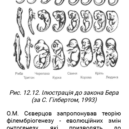
Рис. 12.12. Ілюстрація до закона Бера
(за С. Гілбертом, 1993)
О.М. Сєверцов запропонував теорію
філембріогенезу - еволюційних змін
онтогенезу, які призводять до