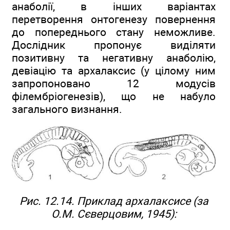
анаболії, в інших варіантах
перетворення онтогенезу повернення
до попереднього стану неможливе.
Дослідник пропонує виділяти
позитивну та негативну анаболію,
девіацію та архалаксис (у цілому ним
запропоновано 12 модусів
філембріогенезів), що не набуло
загального визнання.
Рис. 12.14. Приклад архалаксисе (за
О.М. Сєверцовим, 1945):