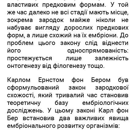
властивих предковим формам. У той
же час далеко не всі стадії мають місце,
зокрема зародок майже ніколи не
набуває вигляду дорослих предкових
форм, а лише схожий на їх ембріони. До
проблем цього закону слід віднести
його односпрямованість:
простежується лише залежність
онтогенезу від філогенезу тощо.
Карлом Ернстом фон Бером був
сформульований закон зародкової
схожості, який тривалий час становив
теоретичну базу ембріологічних
досліджень. У цьому законі Карл фон
Бер встановив два важливих явища
ембріонального розвитку організмів: