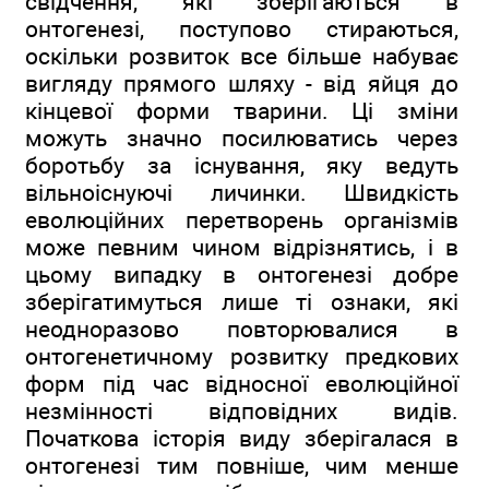
свідчення, які зберігаються в
онтогенезі, поступово стираються,
оскільки розвиток все більше набуває
вигляду прямого шляху - від яйця до
кінцевої форми тварини. Ці зміни
можуть значно посилюватись через
боротьбу за існування, яку ведуть
вільноіснуючі личинки. Швидкість
еволюційних перетворень організмів
може певним чином відрізнятись, і в
цьому випадку в онтогенезі добре
зберігатимуться лише ті ознаки, які
неодноразово повторювалися в
онтогенетичному розвитку предкових
форм під час відносної еволюційної
незмінності відповідних видів.
Початкова історія виду зберігалася в
онтогенезі тим повніше, чим менше