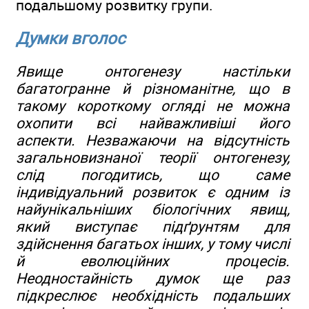
подальшому розвитку групи.
Думки вголос
Явище онтогенезу настільки
багатогранне й різноманітне, що в
такому короткому огляді не можна
охопити всі найважливіші його
аспекти. Незважаючи на відсутність
загальновизнаної теорії онтогенезу,
слід погодитись, що саме
індивідуальний розвиток є одним із
найунікальніших біологічних явищ,
який виступає підґрунтям для
здійснення багатьох інших, у тому числі
й еволюційних процесів.
Неодностайність думок ще раз
підкреслює необхідність подальших