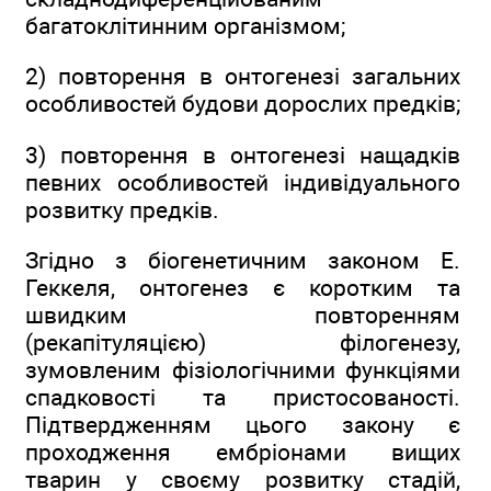
багатоклітинним організмом;
2) повторення в онтогенезі загальних
особливостей будови дорослих предків;
3) повторення в онтогенезі нащадків
певних особливостей індивідуального
розвитку предків.
Згідно з біогенетичним законом Е.
Геккеля, онтогенез є коротким та
швидким повторенням
(рекапітуляцією) філогенезу,
зумовленим фізіологічними функціями
спадковості та пристосованості.
Підтвердженням цього закону є
проходження ембріонами вищих
тварин у своєму розвитку стадій,