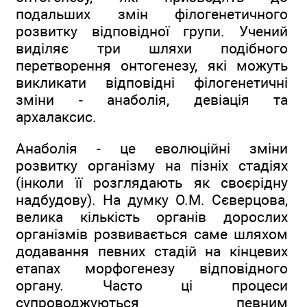
подальших змін філогенетичного
розвитку відповідної групи. Учений
виділяє три шляхи подібного
перетворення онтогенезу, які можуть
викликати відповідні філогенетичні
зміни - анаболія, девіація та
архалаксис.
Анаболія - це еволюційні зміни
розвитку організму на пізніх стадіях
(інколи її розглядають як своєрідну
надбудову). На думку О.М. Сєверцова,
велика кількість органів дорослих
організмів розвивається саме шляхом
додавання певних стадій на кінцевих
етапах морфогенезу відповідного
органу. Часто ці процеси
супроводжуються певним