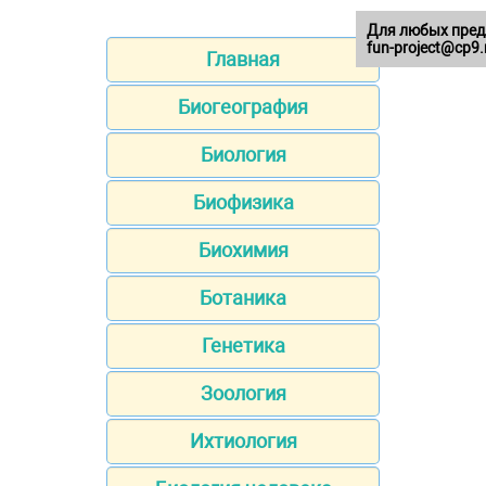
Для любых пред
fun-project@cp9.
Главная
Биогеография
Биология
Биофизика
Биохимия
Ботаника
Генетика
Зоология
Ихтиология