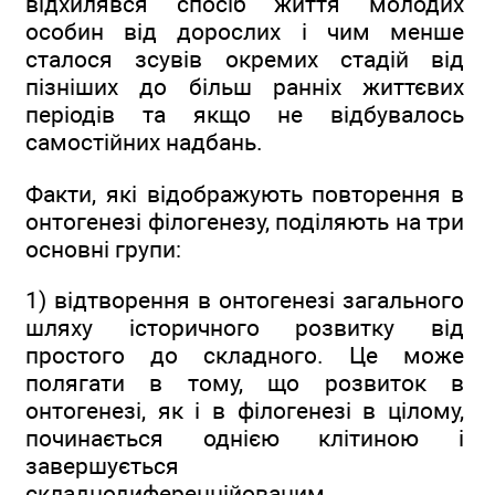
відхилявся спосіб життя молодих
особин від дорослих і чим менше
сталося зсувів окремих стадій від
пізніших до більш ранніх життєвих
періодів та якщо не відбувалось
самостійних надбань.
Факти, які відображують повторення в
онтогенезі філогенезу, поділяють на три
основні групи:
1) відтворення в онтогенезі загального
шляху історичного розвитку від
простого до складного. Це може
полягати в тому, що розвиток в
онтогенезі, як і в філогенезі в цілому,
починається однією клітиною і
завершується
складнодиференційованим