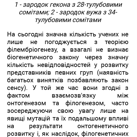
1 - зародок гекона з 28-тулубовими
сомітами; 2 - зародок вужа з 34-
тулубовими сомітами
На сьогодні значна кількість учених не
лише не погоджується з теорією
філембріогенезу, а взагалі не визнає
біогенетичного закону через значну
кількість невідповідностей у розвитку
представників певних груп (наявність
багатьох винятків позбавляють закон
сенсу). У той же час вони згодні з
фактом взаємозв'язку між
онтогенезом та філогенезом, часто
зосереджуючи свою увагу лише на
явищі мутацій та їх подальшому впливі
на результати онтогенетичного
розвитку і, як наслідок, філогенетичних