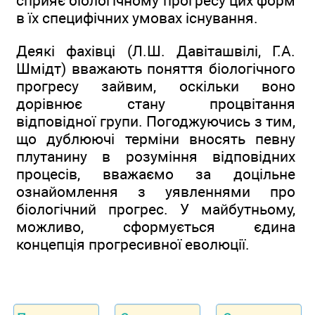
сприяє біологічному прогресу цих форм
в їх специфічних умовах існування.
Деякі фахівці (Л.Ш. Давіташвілі, Г.А.
Шмідт) вважають поняття біологічного
прогресу зайвим, оскільки воно
дорівнює стану процвітання
відповідної групи. Погоджуючись з тим,
що дублюючі терміни вносять певну
плутанину в розуміння відповідних
процесів, вважаємо за доцільне
ознайомлення з уявленнями про
біологічний прогрес. У майбутньому,
можливо, сформується єдина
концепція прогресивної еволюції.