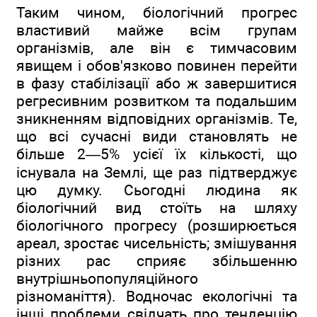
Таким чином, біологічний прогрес
властивий майже всім групам
організмів, але він є тимчасовим
явищем і обов'язково повинен перейти
в фазу стабілізації або ж завершитися
регресивним розвитком та подальшим
зникненням відповідних організмів. Те,
що всі сучасні види становлять не
більше 2—5% усієї їх кількості, що
існувала на Землі, ще раз підтверджує
цю думку. Сьогодні людина як
біологічний вид стоїть на шляху
біологічного прогресу (розширюється
ареал, зростає чисельність; змішування
різних рас сприяє збільшенню
внутрішньопопуляційного
різноманіття). Водночас екологічні та
інші проблеми свідчать про тенденцію