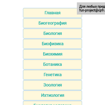
Для любых пред
fun-project@cp9.
Главная
Биогеография
Биология
Биофизика
Биохимия
Ботаника
Генетика
Зоология
Ихтиология