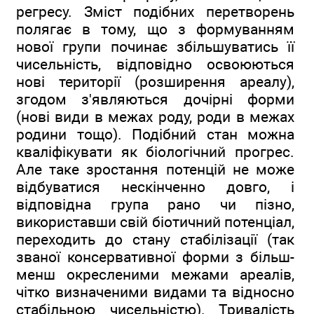
регресу. Зміст подібних перетворень
полягає в тому, що з формуванням
нової групи починає збільшуватись її
чисельність, відповідно освоюються
нові території (розширення ареалу),
згодом з'являються дочірні форми
(нові види в межах роду, роди в межах
родини тощо). Подібний стан можна
кваліфікувати як біологічний прогрес.
Але таке зростання потенцій не може
відбуватися нескінченно довго, і
відповідна група рано чи пізно,
використавши свій біотичний потенціал,
переходить до стану стабілізації (так
званої консервативної форми з більш-
менш окресленими межами ареалів,
чітко визначеними видами та відносно
стабільною чисельністю). Тривалість