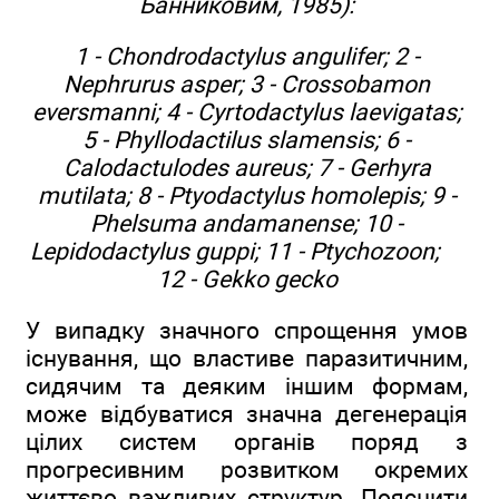
Банниковим, 1985):
1 - Chondrodactylus angulifer; 2 -
Nephrurus asper; 3 - Crossobamon
eversmanni; 4 - Cyrtodactylus laevigatas;
5 - Phyllodactilus slamensis; 6 -
Calodactulodes aureus; 7 - Gerhyra
mutilata; 8 - Ptyodactylus homolepis; 9 -
Phelsuma andamanense; 10 -
Lepidodactylus guppi; 11 - Ptychozoon;
12 - Gekko gecko
У випадку значного спрощення умов
існування, що властиве паразитичним,
сидячим та деяким іншим формам,
може відбуватися значна дегенерація
цілих систем органів поряд з
прогресивним розвитком окремих
життєво важливих структур. Пояснити