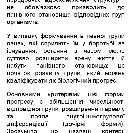
не обов'язково призводить до
панівного становища відповідних груп
організмів.
У випадку формування в певної групи
ознак, які сприяють їй у боротьбі за
існування, остання з часом може
суттєво розширити арену життя й
набути панівного становища: це
початок розквіту групи, який можна
кваліфікувати як біологічний прогрес.
Основними критеріями цієї форми
прогресу є збільшення чисельності
відповідної групи, розширення її ареалу
та поява внутрішньогрупової
диференціації (дочірні форми).
Зрозуміло, що названі критерії