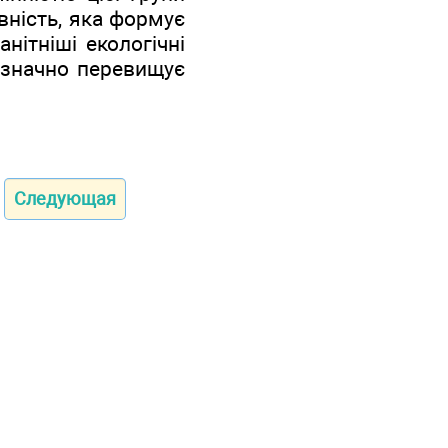
ивність, яка формує
нітніші екологічні
а) значно перевищує
Следующая