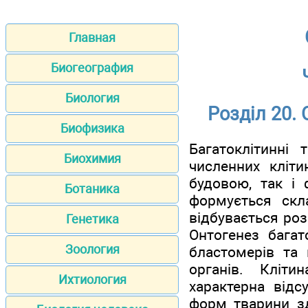
Главная
Биогеография
Биология
Розділ 20.
Биофизика
Багатоклітинні
Биохимия
численних кліти
будовою, так і 
Ботаника
формується скла
відбувається роз
Генетика
Онтогенез багат
Зоология
бластомерів та 
органів. Кліти
Ихтиология
характерна відс
форм тварини зд