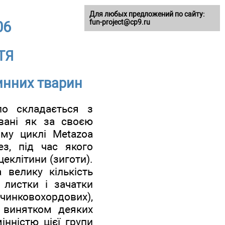
Для любых предложений по сайту:
fun-project@cp9.ru
06
ТЯ
тинних тварин
ло складається з
овані як за своєю
ому циклі Metazoa
ез, під час якого
еклітини (зиготи).
 велику кількість
 листки і зачатки
инковохордових),
а винятком деяких
інністю цієї групи