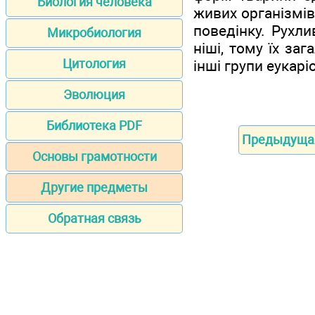
Биология человека
живих організмів
поведінку. Рухли
Микробиология
ніші, тому їх заг
Цитология
інші групи еукаріо
Эволюция
Библиотека PDF
Предыдуща
Основы грамотности
Другие предметы
Обратная связь