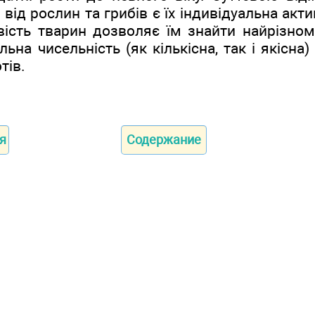
 від рослин та грибів є їх індивідуальна акт
вість тварин дозволяє їм знайти найрізнома
альна чисельність (як кількісна, так і якісн
тів.
я
Содержание