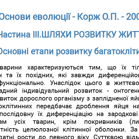
Основи еволюції - Корж О.П. - 20
Частина III.ШЛЯХИ РОЗВИТКУ ЖИТ
 Основні етапи розвитку багатоклі
 тварини характеризуються тим, що їх ті
н та їх похідних, які завжди диференцій
функціонально. Унаслідок цього в життєв
дний індивідуальний розвиток - онтоген
виток дорослого організму з заплідненої яйц
оклітинних передбачає дроблення яйця на
послідовну їх диференціацію на зародкові
нам усіх тварин, крім покривників (лич
утність целюлозної клітинної оболонки. З
атні рости до певного віку. Суттєвою відм