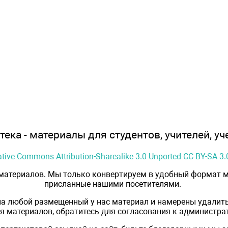
ека - материалы для студентов, учителей, уч
ative Commons Attribution-Sharealike 3.0 Unported CC BY-SA 3.
 материалов. Мы только конвертируем в удобный формат м
присланные нашими посетителями.
на любой размещенный у нас материал и намерены удалить
 материалов, обратитесь для согласования к администрат