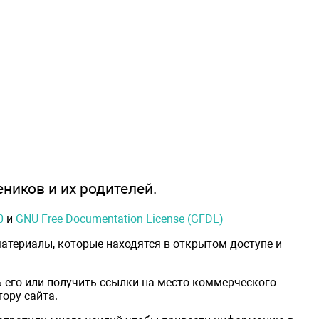
еников и их родителей.
0
и
GNU Free Documentation License (GFDL)
атериалы, которые находятся в открытом доступе и
 его или получить ссылки на место коммерческого
ору сайта.