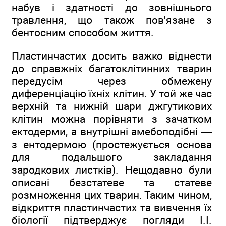
набув і здатності до зовнішнього
травлення, що також пов'язане з
бентосним способом життя.
Пластинчастих досить важко віднести
до справжніх багатоклітинних тварин
передусім через обмежену
диференціацію їхніх клітин. У той же час
верхній та нижній шари джгутикових
клітин можна порівняти з зачатком
ектодерми, а внутрішні амебоподібні —
з ентодермою (простежується основа
для подальшого закладання
зародкових листків). Нещодавно були
описані безстатеве та статеве
розмноження цих тварин. Таким чином,
відкриття пластинчастих та вивчення їх
біології підтверджує погляди І.І.