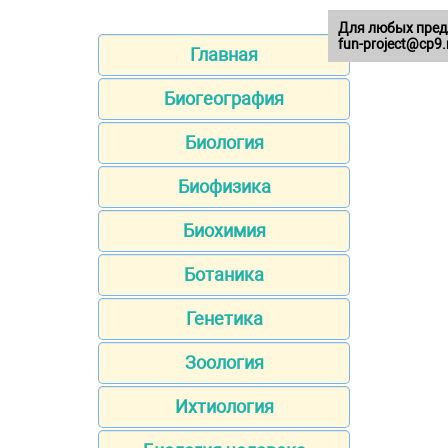
Для любых пред
fun-project@cp9.
Главная
Биогеография
Биология
Биофизика
Биохимия
Ботаника
Генетика
Зоология
Ихтиология