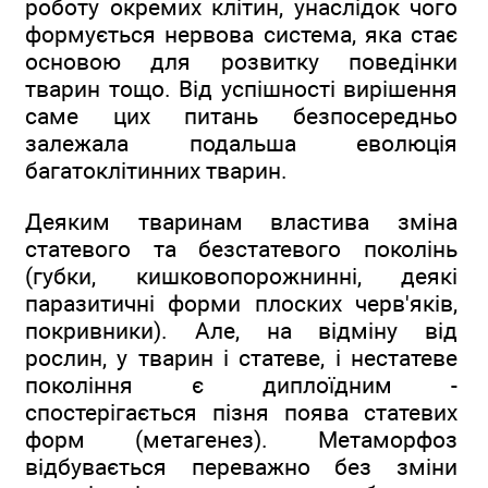
роботу окремих клітин, унаслідок чого
формується нервова система, яка стає
основою для розвитку поведінки
тварин тощо. Від успішності вирішення
саме цих питань безпосередньо
залежала подальша еволюція
багатоклітинних тварин.
Деяким тваринам властива зміна
статевого та безстатевого поколінь
(губки, кишковопорожнинні, деякі
паразитичні форми плоских черв'яків,
покривники). Але, на відміну від
рослин, у тварин і статеве, і нестатеве
покоління є диплоїдним -
спостерігається пізня поява статевих
форм (метагенез). Метаморфоз
відбувається переважно без зміни