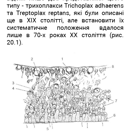
типу - трихоплакси Trichoplax adhaerens
та Treptoplax reptans, які були описані
ще в XIX столітті, але встановити їх
систематичне положення вдалося
лише в 70-х роках XX століття (рис.
20.1).