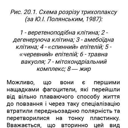
Рис. 20.1. Схема розрізу трихоплаксу
(за Ю.І. Полянським, 1987):
1 - веретеноподібна клітина; 2 -
дегенеруюча клітина; 3 - амебоїдна
клітина; 4 - «спинний» епітелій; 5 -
«черевний» епітелій; 6 - травна
вакуоля; 7 - мітохондріальний
комплекс; 8 — жир
Можливо, що вони є першими
нащадками фагоцители, які перейшли
від вільно плаваючого способу життя
до повзання і через таку спеціалізацію
втратили передньозадню полярність та
перетворилися на тонку пластинку.
Вважається, що вторинно цей вид