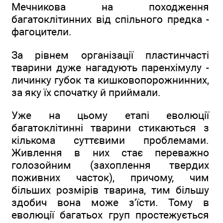
Мечникова на походження
багатоклітинних від спільного предка -
фагоцители.
За рівнем організації пластинчасті
тварини дуже нагадують паренхімулу -
личинку губок та кишковопорожнинних,
за яку їх спочатку й приймали.
Уже на цьому етапі еволюції
багатоклітинні тварини стикаються з
кількома суттєвими проблемами.
Живлення в них стає переважно
голозойним (захоплення твердих
поживних часток), причому, чим
більших розмірів тварина, тим більшу
здобич вона може з'їсти. Тому в
еволюції багатьох груп простежується