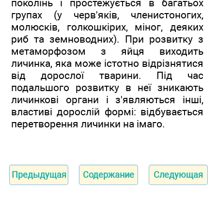
поколінь і простежується в багатьох
групах (у черв'яків, членистоногих,
молюсків, голкошкірих, міног, деяких
риб та земноводних). При розвитку з
метаморфозом з яйця виходить
личинка, яка може істотно відрізнятися
від дорослої тварини. Під час
подальшого розвитку в неї зникають
личинкові органи і з'являються інші,
властиві дорослій формі: відбувається
перетворення личинки на імаго.
Предыдущая
Содержание
Следующая