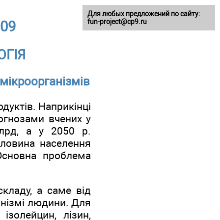
Для любых предложений по сайту:
fun-project@cp9.ru
009
ОГІЯ
 мікроорганізмів
дуктів. Наприкінці
огнозами вчених у
лрд, а у 2050 р.
ловина населення
Основна проблема
складу, а саме від
анізмі людини. Для
ізолейцин, лізин,