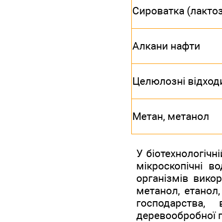
Сироватка (лактоз
Алкани нафти
Целюлозні відход
Метан, метанол
У біотехнологічн
мікроскопічні в
організмів викор
метанол, етанол,
господарства, в
деревообробної п