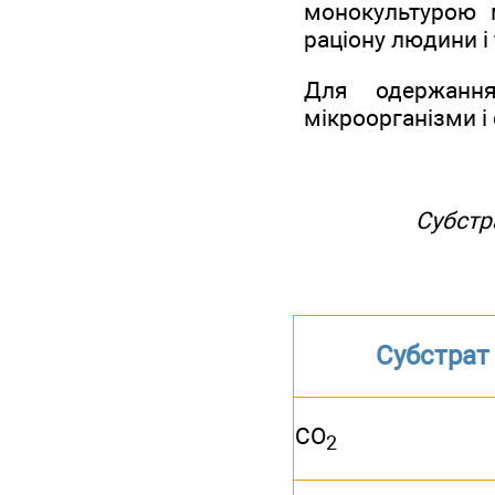
монокультурою м
раціону людини і
Для одержання
мікроорганізми і 
Субстр
Субстрат
СО
2