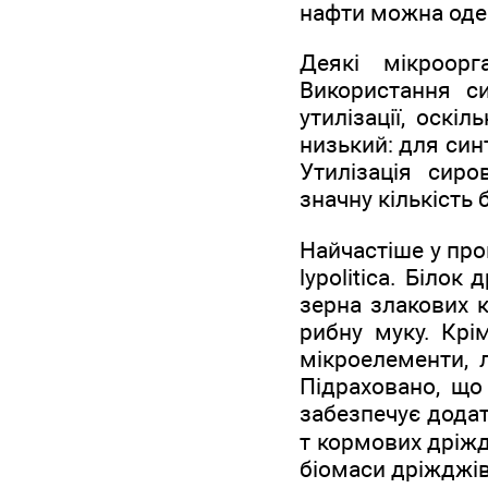
нафти можна одерж
Деякі мікроорг
Використання с
утилізації, оскі
низький: для син
Утилізація сир
значну кількість 
Найчастіше у пр
lypolitica. Біло
зерна злакових ку
рибну муку. Крім
мікроелементи, 
Підраховано, що
забезпечує додат
т кормових дріжд
біомаси дріжджів