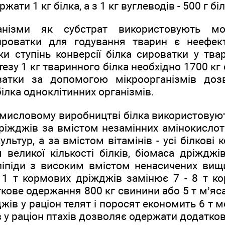
ати 1 кг білка, а з 1 кг вуглеводів - 500 г біл
анізми як субстрат використовують мо
ироватки для годування тварин є неефек
льки ступінь конверсії білка сироватки у тв
тезу 1 кг тваринного білка необхідно 1700 кг
оватки за допомогою мікроорганізмів доз
білка одноклітинних організмів.
омисловому виробництві білка використовую
к дріжджів за вмістом незамінних амінокисло
льтур, а за вмістом вітамінів - усі білкові 
 великої кількості білків, біомаса дріжджів
ліпіди з високим вмістом ненасичених вищ
 1 т кормових дріжджів замінює 7 - 8 т ко
кове одержання 800 кг свинини або 5 т м’яса
жів у раціон телят і поросят економить 6 т м
 у раціон птахів дозволяє одержати додатко