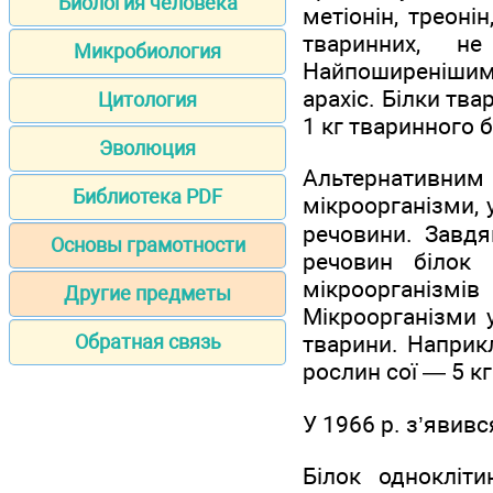
Биология человека
метіонін, треонін
тваринних, не
Микробиология
Найпоширенішими
арахіс. Білки тв
Цитология
1 кг тваринного б
Эволюция
Альтернативни
Библиотека PDF
мікроорганізми, 
речовини. Завдяк
Основы грамотности
речовин білок 
мікроорганізм
Другие предметы
Мікроорганізми 
Обратная связь
тварини. Наприкл
рослин сої — 5 кг 
У 1966 р. з’явивс
Білок однокліти