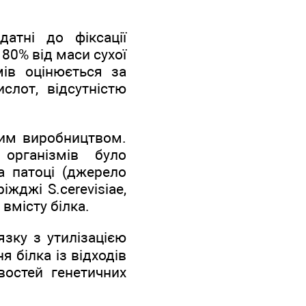
атні до фіксації
 80% від маси сухої
мів оцінюється за
слот, відсутністю
ним виробництвом.
організмів було
а патоці (джерело
жджі S.cerevisiae,
вмісту білка.
язку з утилізацією
я білка із відходів
востей генетичних