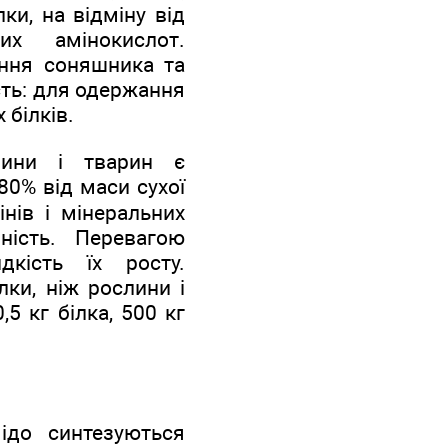
лки, на відміну від
их амінокислот.
іння соняшника та
сть: для одержання
 білків.
дини і тварин є
80% від маси сухої
інів і мінеральних
ність. Перевагою
кість їх росту.
лки, ніж рослини і
5 кг білка, 500 кг
 ідо синтезуються