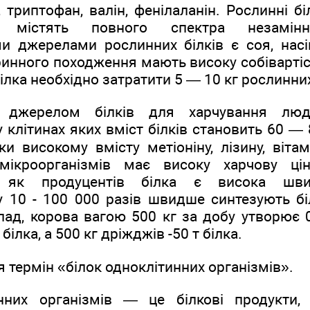
, триптофан, валін, фенілаланін. Рослинні бі
 містять повного спектра незамінн
 джерелами рослинних білків є соя, нас
аринного походження мають високу собіварті
ілка необхідно затратити 5 — 10 кг рослинних
м джерелом білків для харчування лю
у клітинах яких вміст білків становить 60 — 
и високому вмісту метіоніну, лізину, вітам
мікроорганізмів має високу харчову цін
ів як продуцентів білка є висока швид
у 10 - 100 000 разів швидше синтезують бі
ад, корова вагою 500 кг за добу утворює 0,
білка, а 500 кг дріжджів -50 т білка.
я термін «білок одноклітинних організмів».
нних організмів — це білкові продукти,