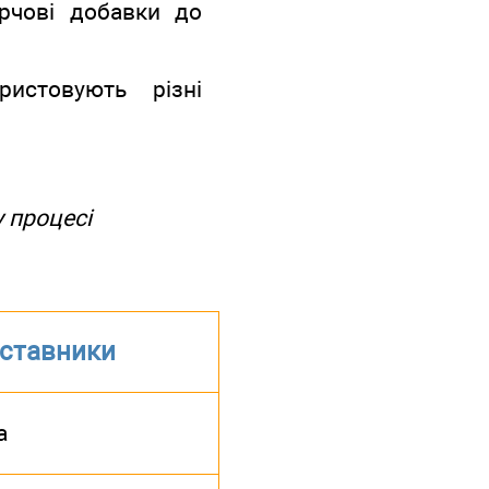
арчові добавки до
истовують різні
 процесі
ставники
a