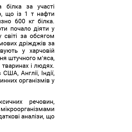
 білка за участі
о, що із 1 т нафти
зно 600 кг білка.
ти почало діяти у
 світі за обсягом
рмових дріжджів за
овують у харчовій
ня штучного м’яса,
 тваринах і людях.
ША, Англії, Індії,
инних організмів у
ксичних речовин,
х мікроорганізмами
аткові аналізи, що