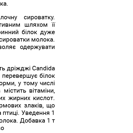
ка.
лочну сироватку.
тивним шляхом її
аринний білок дуже
 сироватки молока.
воляє одержувати
ть дріжджі Candida
т перевершує білок
корми, у тому числі
 містить вітаміни,
их жирних кислот.
рмових злаків, що
 птиці. Уведення 1
олока. Добавка 1 т
во