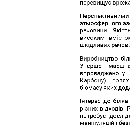
перевищує врожай
Перспективними
атмосферного азот
речовини. Якіст
високим вмістом
шкідливих речов
Виробництво біл
Уперше масшта
впроваджено у Н
Карбону) і солях
біомасу яких дод
Інтерес до білка
різних відходів.
потребує дослід
маніпуляцій і без