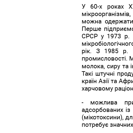
У 60-х роках X
мікроорганізмів
можна одержати 
Перше підприємс
СРСР у 1973 р. 
мікробіологічног
рік. З 1985 р. 
промисловості. М
молока, сиру та 
Такі штучні прод
країн Азії та Аф
харчовому раціо
- можлива прис
адсорбованих із
(мікотоксини), д
потребує значних