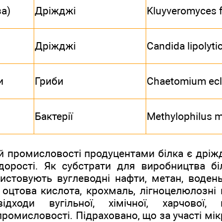
а)
Дріжджі
Kluyveromyces fr
Дріжджі
Candida lipolyti
и
Гриби
Chaetomium ecl 
Бактерії
Methylophilus 
ій промисловості продуцентами білка є дріждж
одорості. Як субстрати для виробництва бі
истовують вуглеводні нафти, метан, водень
 оцтова кислота, крохмаль, лігноцелюлозні 
ідходи вугільної, хімічної, харчової, 
ромисловості. Підраховано, що за участі мікр