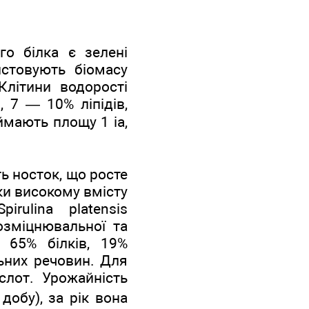
о білка є зелені
истовують біомасу
Клітини водорості
, 7 — 10% ліпідів,
аймають площу 1 іа,
ть носток, що росте
ки високому вмісту
rulina platensis
озміцнювальної та
і 65% білків, 19%
льних речовин. Для
слот. Урожайність
добу), за рік вона