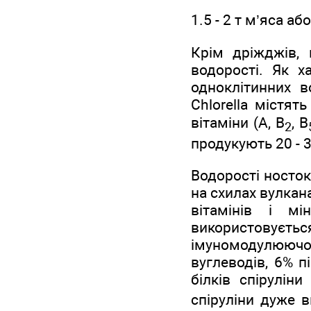
1.5 - 2 т м’яса аб
Крім дріжджів,
водорості. Як х
одноклітинних в
Chlorella містят
вітаміни (А, В
, В
2
продукують 20 - 30
Водорості носток
на схилах вулкан
вітамінів і мі
використовуєтьс
імуномодулюючої
вуглеводів, 6% п
білків спірулін
спіруліни дуже в