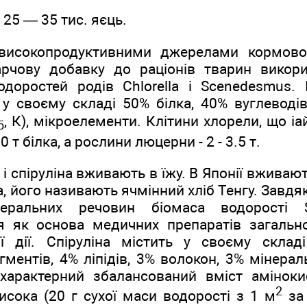
о 25 — 35 тис. яєць.
 високопродуктивними джерелами кормовог
арчову добавку до раціонів тварин викор
одоростей родів Chlorella і Scenedesmus. 
ь у своєму складі 50% білка, 40% вуглеводів
, К), мікроелементи. Клітини хлорели, що і
5
 т білка, а рослини люцерни - 2 - 3.5 т.
 і спіруліна вживають в їжу. В Японії вживаю
а, його називають ячмінний хліб Тенгу. Завдя
неральних речовин біомаса водорості Spi
я як основа медичних препаратів загальн
 дії. Спіруліна містить у своєму склад
ігментів, 4% ліпідів, 3% волокон, 3% мінера
и характерний збалансований вміст аміноки
2
исока (20 г сухої маси водорості з 1 м
за 