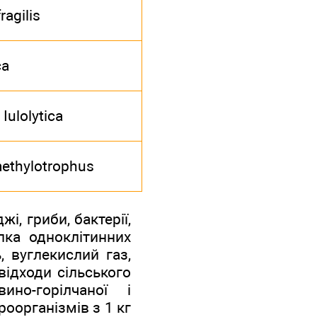
agilis
ca
Iulolyticа
methylotrophus
і, гриби, бактерії,
лка одноклітинних
, вуглекислий газ,
відходи сільського
вино-горілчаної і
оорганізмів з 1 кг