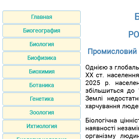
Б
Главная
Биогеография
РО
Биология
Промисловий с
Биофизика
Однією з глобаль
Биохимия
XX ст. населенн
2025 р. населе
Ботаника
збільшиться до
Землі недостат
Генетика
харчування людей
Зоология
Біологічна цінні
Ихтиология
наявності незамі
організму людин