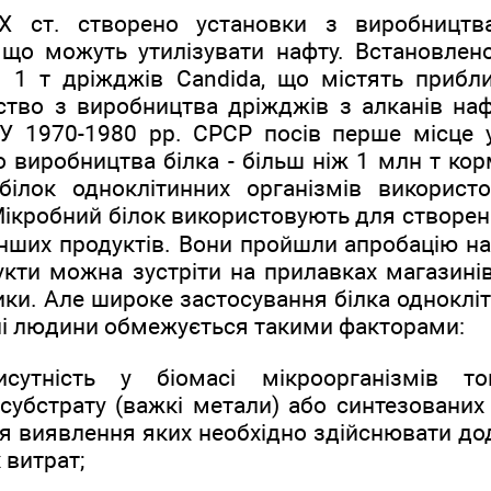
X ст. створено установки з виробництва
, що можуть утилізувати нафту. Встановлен
1 т дріжджів Candida, що містять прибли
тво з виробництва дріжджів з алканів наф
У 1970-1980 рр. СРСР посів перше місце у
о виробництва білка - більш ніж 1 млн т ко
білок одноклітинних організмів використ
ікробний білок використовують для створен
інших продуктів. Вони пройшли апробацію на
укти можна зустріти на прилавках магазинів С
рики. Але широке застосування білка однокліт
ні людини обмежується такими факторами:
утність у біомасі мікроорганізмів то
 субстрату (важкі метали) або синтезовани
ля виявлення яких необхідно здійснювати дод
 витрат;