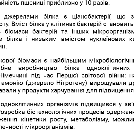
ність пшениці приблизно у 10 разів.
 джерелами білка є ціанобактерії, що зд
у. Вміст білка у клітинах бактерій становить
ь біомаси бактерій та інших мікроорганіз
 білка і низьким вмістом нуклеїнових ки
ин.
кової біомаси є найбільшим мікробіологіч
бне виробництво білка одноклітинних 
імеччині під час Першої світової війни: н
 амонію (джерело Нітрогену) вирощували дрі
авали у продукти харчування для підвищення 
 одноклітинних організмів підвищився у зв’
 Розробка біотехнологічних процесів одержанн
ження кінетики росту, метаболізму, можли
печності мікроорганізмів.