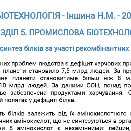
ІОТЕХНОЛОГІЯ - Іншина Н.М. - 2
ЗДІЛ 5. ПРОМИСЛОВА БІОТЕХНОЛ
интез білків за участі рекомбінантних
них проблем людства є дефіцит харчових про
я планети становило 7,5 млрд людей. За пр
ння планети становитиме більш ніж 8 м
 10 млрд людей. За даними ООН, понад по
ньо забезпечена продуктами харчування. 
 полягає у дефіциті білка.
сть білків залежить від їх амінокислотного 
нних амінокислот, що не синтезуються в орг
и 8 амінокислот є незамінними: лейцин, 