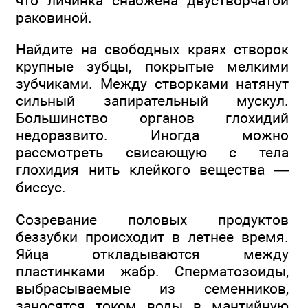
что личинка снабжена двустворчатой
раковиной.
Найдите на свободных краях створок
крупные зубцы, покрытые мелкими
зубчиками. Между створками натянут
сильный запирательный мускул.
Большинство органов глохидий
недоразвито. Иногда можно
рассмотреть свисающую с тела
глохидия нить клейкого вещества —
биссус.
Созревание половых продуктов
беззубки происходит в летнее время.
Яйца откладываются между
пластинками жабр. Сперматозоиды,
выбрасываемые из семенников,
заносятся током воды в мантийную