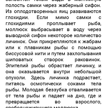
полость самки через жаберный сифон.
Из оплодотворенных яиц развиваются
глохидии. Если мимо самки с
глохидиями проплывает рыба,
моллюск выбрасывает в воду через
выводной сифон некоторое количество
личинок. Они прикрепляются к жабрам
или к плавникам рыбы с помощью
биссусовой нити и путем захлопывания
шиповатых створок раковинок.
Эпителий рыбы обрастает личинку, и
она оказывается внутри небольшой
опухоли. Здесь личинка подрастает,
питаясь осмотически соками тела
рыбы. Молодая беззубка отваливается
от тела рыбы и падает на дно, где и
превращается во взрослого,
свободноживущего моллюска.