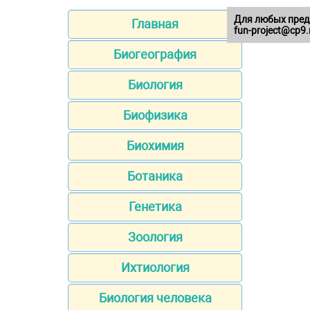
Для любых пред
Главная
fun-project@cp9.
Биогеография
Биология
Биофизика
Биохимия
Ботаника
Генетика
Зоология
Ихтиология
Биология человека