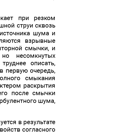
икает при резком
шной струи сквозь
ис­точника шума и
еляются взрывные
яторной смычки, и
 но несомкнутых
труднее описать,
 в первую очередь,
полного смыкания
актером раскрытия
его после смычки
урбулентного шума,
уется в результате
войств соглас­ного