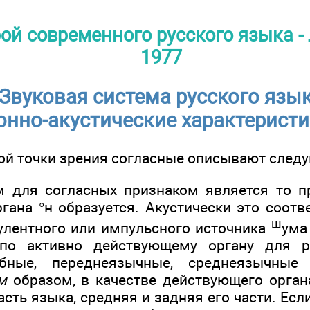
ой современного русского языка - 
1977
Звуковая система русского язы
онно-акустические характеристи
ой точки зрения согласные описы­вают сле
м для согласных признаком является то п
гана °н образуется. Акустически это соотв
ш
лентного или импульсного источника
ума
по активно дей­ствующему органу для р
убные, переднеязычные, среднеязычные
им
образом, в ка­честве действующего орган
часть языка, средняя и задняя его части. Ес