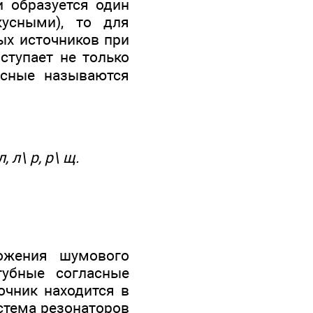
и образуется один
усными), то для
ых источников при
ступает не только
ласные называются
л, л\ р, р\ щ.
ложения шумового
губные согласные
очник находится в
истема резонаторов