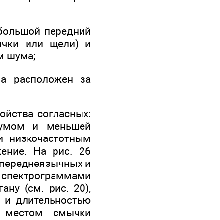
ебольшой передний
ычки или щели) и
м шума;
ма расположен за
войства согласных:
шумом и меньшей
 низко­частотным
ение. На рис. 26
 переднеязычных и
 спектрограммами
ну (см. рис. 20),
ю и длительностью
д местом смычки