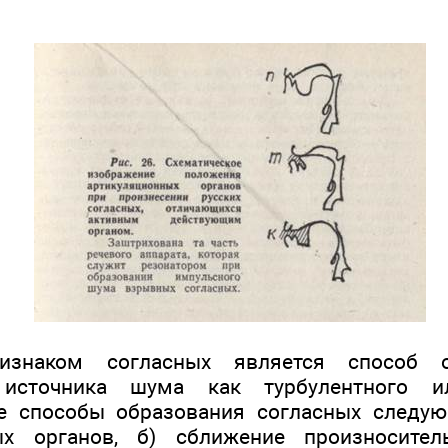
знаком согласных является способ об
а источника шума как турбулентного ил
е способы образования согласных следующ
ых органов, б) сближение произно­сител