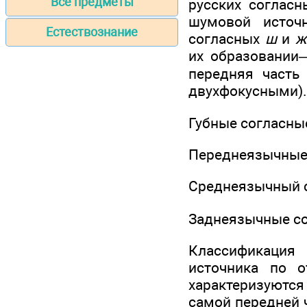
Все предметы
русских согласн
шумовой источ
Естествознание
согласных
ш
и
их образовании—
передняя часть 
двухфокусными).
Губные согласны
Переднеязычные
Среднеязычный с
Заднеязычные с
Классификация 
источника по о
характеризуются
самой передней ч