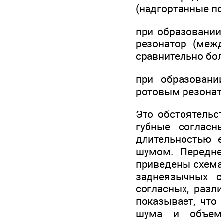
(надгортанные по
при образовании
резонатор (меж
сравнительно бо
при образовани
ротовым резона
Это обстоятельс
губные соглас
длитель­ностью
шумом. Передне
приведены схема
заднеязычных с
согласных, разл
показывает, что
шума и объемо