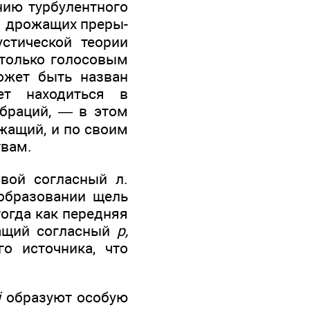
нию турбулентного
я дрожащих преры­
устической теории
 только голосовым
ожет быть назван
ет находиться в
браций, — в этом
­жащий, и по своим
твам.
вой согласный л.
 образовании щель
тогда как передняя
жащий согласный
р,
о источ­ника, что
j
образуют особую