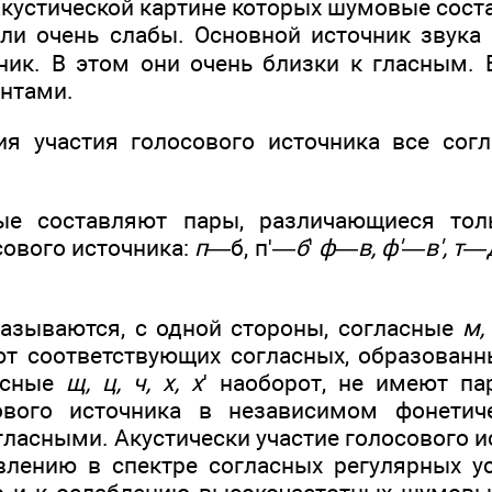
 акустиче­ской картине которых шумовые сос
или очень слабы. Основной источник звука
ник. В этом они очень близки к гласным. 
нтами.
ия участия голосового источ­ника все сог
ые составляют пары, различающиеся тол
сового источника:
п
—б, п'—
б
'
ф
—
в, ф'
—
в', т
—
казываются, с одной стороны, со­гласные
м,
т соот­ветствующих согласных, образованн
ласные
щ, ц, ч, х, х
'
наоборот, не имеют па
ового источника в независимом фонетич
гласными. Акустически участие голосового 
влению в спектре согласных регулярных у