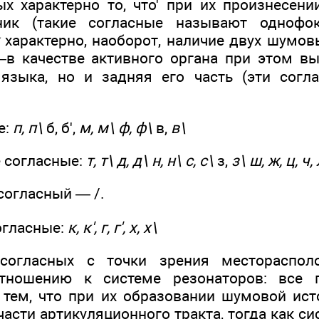
ых характерно то, что' при их произнесени
ник (такие согласные называют однофок
ж
характерно, наоборот, наличие двух шумов
в ка­честве активного органа при этом вы
языка, но и задняя его часть (эти со­г
е:
п, п\
б, б',
м, м\ ф, ф\
в,
в\
 согласные:
т, т\ д, д\ н, н\ с, с\
з,
з\ ш, ж, ц, ч, 
огласный — /.
огласные:
к, к', г, г', х, х\
согласных с точки зрения место­распо
т­ношению к системе резонаторов: все 
 тем, что при их образовании шумовой ист
асти артикуляционного тракта, тогда как с