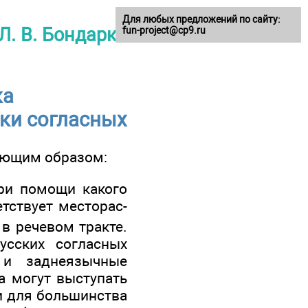
Для любых предложений по сайту:
Л. В. Бондарко
fun-project@cp9.ru
ка
ки согласных
дующим образом:
ри помощи какого
етствует месторас­
 в речевом тракте.
усских согласных
 и заднеязычные
а могут выступать
ли для большинства