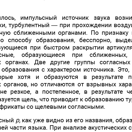
лось, импульсный источник звука возн
и, турбулент­ный — при прохождении возду
ную сближенными органами. По признаку 
по способу образования, бесспорно, выд
зую­щиеся при быстром раскрытии артикул
сные, образующиеся при сближенных,
х органах. Две другие группы согласных 
 образования с характером источника. Это,
орые хотя и образуются в результате 
 орга­нов, но отличаются от взрывных хар
е резкое, а постепенное, в результате ч
зуется щель, что приводит к образованию т
ффрикаты со щелевыми согласными.
асный
р,
как уже видно из его названия, образ
й части языка. При анализе акустических с