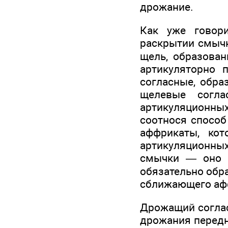
дрожание.
Как уже говори
раскрытии смычк
щель, образован
артикуляторно 
согласные, обра
щелевые согла
артикуляционны
соотнося способ
аффрикаты, кот
артикуляционных
смычки — оно н
обязательно обра
сближа­ющего а
Дрожащий согл
дрожания передне