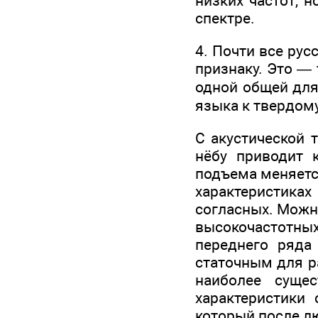
низких частот, 
спектре.
4. Почти все ру
признаку. Это — 
одной общей для
языка к твердому
С акустической 
нёбу приводит к
подъема меняетс
характеристиках
согласных. Можно
высокочастотны
переднего ряд
статочным для ра
наиболее суще
характеристики 
который после лю