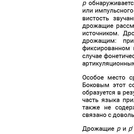
р
обнаруживаетс
или импульсного
вистость звучан
дрожащие рассма
источни­ком. Д
дрожащим: при
фиксированном 
случае фонетиче
артикуляционным
Особое место с
Боковым этот со
образу­ется в ре
часть языка при
также не со­дер
связано с довол
Дрожащие
р
и
р
'