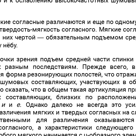
но и к ослаблению высокочастотных шумов
сские согласные различаются и еще по одно
твер­дость-мягкость согласного. Мягкие сог
 них чертой — обязательным подъемом сре
 нёбу.
точки зрения подъем средней части спинки
 разным по­следствиям. Прежде всего, в
я форма резонирующих полостей, что отража
 шумовых составля­ющих, участвующих в о
 сказать, что в общем такая артикуляция пр
х составляющих, близ­ких по расположен
а
и
и
е.
Однако далеко не всегда это уси
зличения мягких и твердых согласных на сл
ственными для различения оказываются
согласного, а характеристики следующего 
бого мягкого начинается с u-об­разного эле