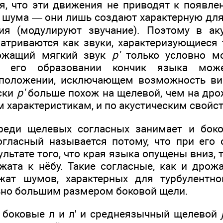
я, что эти движения не приводят к появле
 шума — они лишь создают характерную дл
ия (модулируют звучание). Поэтому в ак
триваются как звуки, характеризующиеся
рожащий мягкий звук
р'
только условно м
 его образовании кончик языка мож
положении, исключающем возможность ви
ски
р'
больше похож на щелевой, чем на дро
 характеристикам, и по акустическим свойс
реди щелевых согласных занимает и боко
гласный назы­вается потому, что при его
зультате того, что края языка опущены вниз, 
жата к нёбу. Такие согласные, как и дро
жат шумов, характерных для турбулентног
ьно большим размером боко­вой щели.
боковые л и л' и среднеязычный щелевой