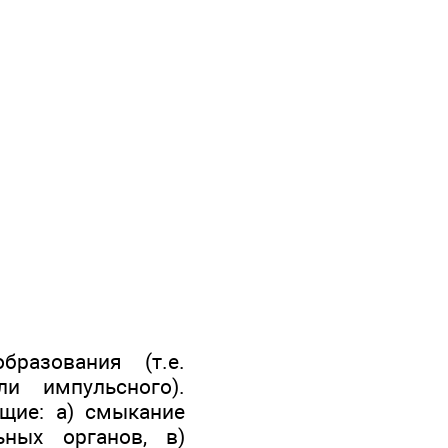
разования (т.е.
и импульсного).
ие: а) смыка­ние
ьных органов, в)