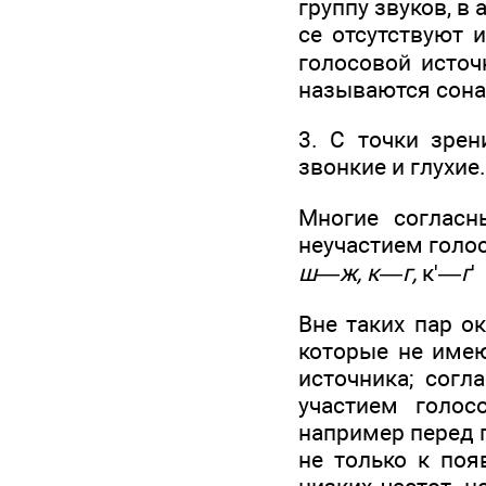
группу звуков, в
се отсутствуют 
голосовой источ
называются сона
3. С точки зрен
звонкие и глухие.
Многие согласн
неучастием голо
ш
—
ж, к
—
г,
к'—
г
'
Вне таких пар о
которые не имею
источника; сог
участием голос
например перед 
не только к поя