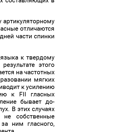
ых составляющих в
му артикуляторному
ласные отли­чаются
дней части спинки
 языка к твердому
 результате этого
­ется на частотных
бразовании мягких
иво­дит к усилению
ию к FII гласных
ление бывает до­
ух. В этих случаях
 не собственные
за ним глас­ного,
мента.