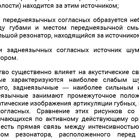
лости) находится за этим источником;
 переднеязычных согласных образуется н
ду гу­бами и местом переднеязычной см
льшой резонатор, находящийся за источ­нико
и заднеязычных согласных ис­точник шу
тором.
тво существенно влияет на акустиче­ские с
ные характе­ризуются наиболее слабым 
 его, заднеязычные — наиболее сильным и
язычные занимают промежу­точное полож
тические изображения артикуляции губных,
огласных. Сравнение этих рисунков со
ичающихся по актив­ному действующему орга
 есть прямая связь между интенсивность
м резонатора, расположенного пере