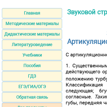
Звуковой стр
Главная
Методические материалы
Дидактические материалы
Артикуляци
Литературоведение
С артикуляционн
Учебники
1. Существенны
Пособия
действующего ор
ГДЗ
положению турбу
Классификация 
ЕГЭ/ГИА/ОГЭ
следующая; 6г
согласные.
Так
Обратная связь
губы, пе­редняя 