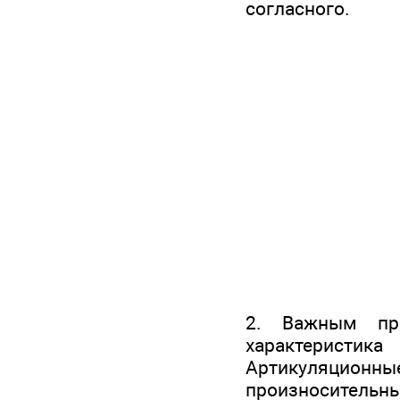
согласного.
2. Важным при
характеристик
Артикуляционны
произносительн