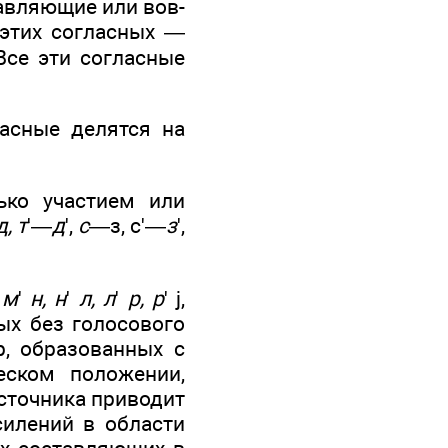
тавляющие или вов­
 этих согласных —
Все эти согласные
ласные делятся на
ько участием или
д, т
'—
д
',
с
—з, с'—
з
',
 м
'
н, н
'
л, л
'
р, р
'
j,
ых без голосового
р, образованных с
еском положении,
источника приводит
силений в области