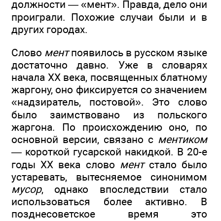
должности — «мент». Правда, дело они
проиграли. Похожие случаи были и в
других городах.
Слово
мент
появилось в русском языке
достаточно давно. Уже в словарях
начала XX века, посвященных блатному
жаргону, оно фиксируется со значением
«надзиратель, постовой». Это слово
было заимствовано из польского
жаргона. По происхождению оно, по
основной версии, связано с
ментиком
— короткой гусарской накидкой. В 20-е
годы XX века слово
мент
стало было
устаревать, вытесняемое синонимом
мусор
, однако впоследствии стало
использоваться более активно. В
позднесоветское время это