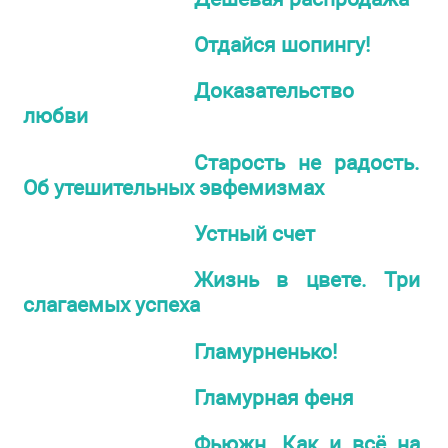
Отдайся шопингу!
Доказательство
любви
Старость не радость.
Об утешительных эвфемизмах
Устный счет
Жизнь в цвете. Три
слагаемых успеха
Гламурненько!
Гламурная феня
Фьюжн. Как и всё на