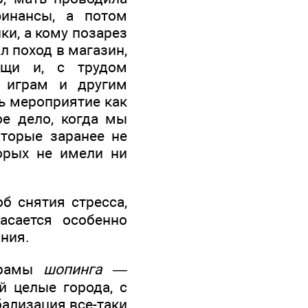
инансы, а потом
ки, а кому позарез
л поход в магазин,
ещи и, с трудом
к играм и другим
ь мероприятие как
е дело, когда мы
оторые заранее не
торых не имели ни
б снятия стресса,
асается особенно
ания.
 храмы
шопинга —
й целые города, с
бализация все-таки