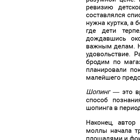
ревизию детск
составлялся спис
нужна куртка, а 
где дети терп
дождавшись око
важным делам. Н
удовольствие. Р
бродим по магаз
планировали пок
малейшего предст
Шопинг —
это в
способ познани
шопинга в перио
Наконец, авто
моллы начала тр
площадями и фонт