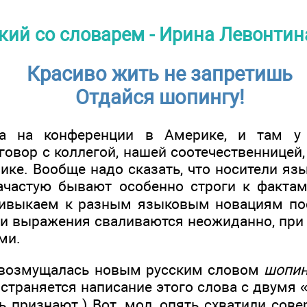
кий со словарем - Ирина Левонтин
Красиво жить не запретишь
Отдайся шопингу!
а на конференции в Америке, и там у
овор с коллегой, нашей соотечественницей,
ике. Вообще надо сказать, что носители яз
ачастую бывают особенно строги к факта
ивыкаем к разным языковым новациям пос
 и выражения сваливаются неожиданно, при 
ми.
а возмущалась новым русским словом
шопин
страняется написание этого слова с двумя «
ь признают.) Вот, мол, опять схватили сов