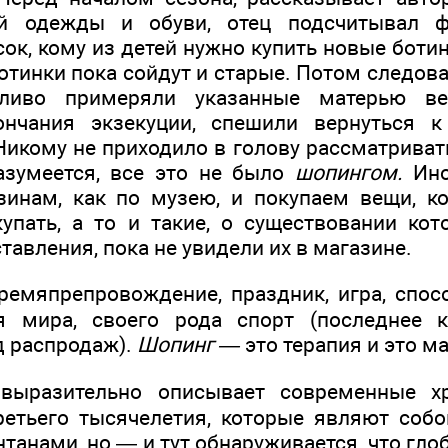
ой одежды и обуви, отец подсчитывал ф
ок, кому из детей нужно купить новые ботин
ботинки пока сойдут и старые. Потом следова
еливо примеряли указанные матерью в
нчания экзекуции, спешили вернуться 
икому не приходило в голову рассматриват
азумеется, все это не было
шопингом.
Ино
инам, как по музею, и покупаем вещи, к
упать, а то и такие, о существовании ко
авления, пока не увидели их в магазине.
ремяпрепровождение, праздник, игра, спосо
я мира, своего рода спорт (последнее к
д распродаж).
Шопинг —
это терапия и это м
р выразительно описывает современные
етьего тысячелетия, которые являют собо
анами, но — и тут обнаруживается, что гло