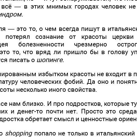
всё — в этих мнимых городах человек не
индром.
я — это то, о чем всегда пишут в итальянс
ы потерял сознание от красоты церкви
ея болезненности чрезмерно острог
то то, что вряд ли пришло бы в голову у
уся писать о
шопинге.
мированным избытком красоты не входит в п
латуру человеческих фобий. Да оно и понят
соты несколько иного свойства.
се нам близко. И про подростков, которые т
них и денег-то почти нет. Просто это сред
дростка обретает смысл и ценностные ориен
во
shopping
попало не только в итальянский 