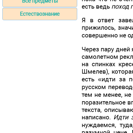
Все предметы
есть ведь
поход 
Естествознание
Я в ответ зав
прижилось, знач
совершенно не од
Через пару дней
самолетном рекл
на спинках крес
Шмелев), котора
есть «идти за 
русском перевод
тем не менее, не
поразительное вп
текста, описыва
написано.
Идти 
нуждаемся, туда
разумной цене. 