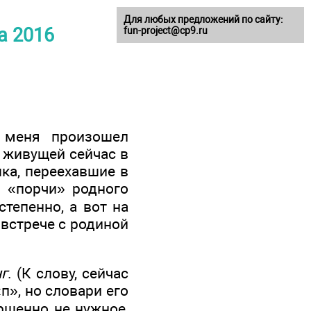
Для любых предложений по сайту:
а 2016
fun-project@cp9.ru
 меня произошел
 живущей сейчас в
ыка, переехавшие в
м «порчи» родного
тепенно, а вот на
встрече с родиной
г
. (К слову, сейчас
п», но словари его
ершенно не нужное,