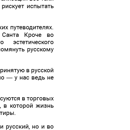
 рискует испытать
ких путеводителях.
 Санта Кроче во
о эстетического
помянуть русскому
ринятую в русской
но — у нас ведь не
усуются в торговых
а, в которой жизнь
тиры.
и русский, но и во