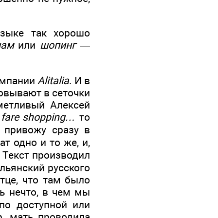
зыке так хорошо
нам
или
шопинг
—
омпании
Alitalia
. И в
овывают в сеточки
иметливый Алексей
 fare shopping…
то
 привожу сразу в
т одно и то же, и,
. Текст производил
альянский русского
тце, что там было
ь нечто, в чем мы
 по доступной или
р, мать проводила