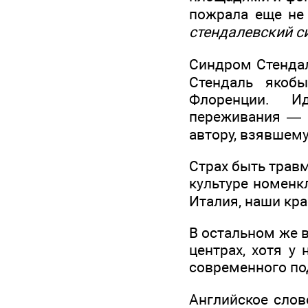
пожрала еще не 
стендалевский с
Синдром Стендал
Стендаль якоб
Флоренции. Ид
переживания — э
автору, взявшем
Страх быть трав
культуре номенк
Италия, наши кра
В остальном же в
центрах, хотя у 
современного по
Английское сло