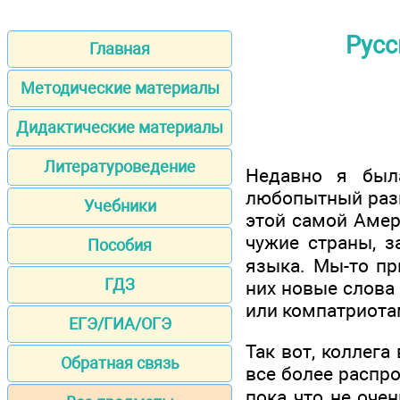
Русс
Главная
Методические материалы
Дидактические материалы
Литературоведение
Недавно я был
любопытный разг
Учебники
этой самой Амер
чужие страны, з
Пособия
языка. Мы-то пр
ГДЗ
них новые слова
или компатриота
ЕГЭ/ГИА/ОГЭ
Так вот, коллег
Обратная связь
все более распро
пока что не очен