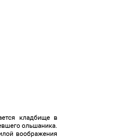
ается кладбище в
евшего ольшаника.
силой воображения