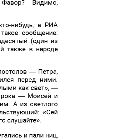
Фавор? Видимо,
то-нибудь, а РИА
такое сообщение:
адесятый (один из
й также в народе
постолов — Петра,
ился перед ними.
елыми как свет», —
орока — Моисей и
им. А из светлого
ельствующий: «Сей
го слушайте».
гались и пали ниц,