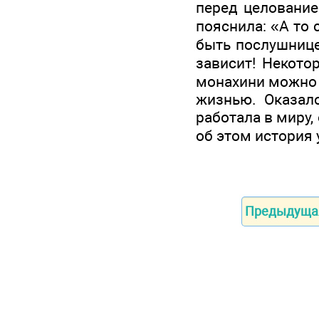
перед целование
пояснила: «А то 
быть послушницей
зависит! Некото
монахини можно 
жизнью. Оказало
работала в миру,
об этом история
Предыдуща