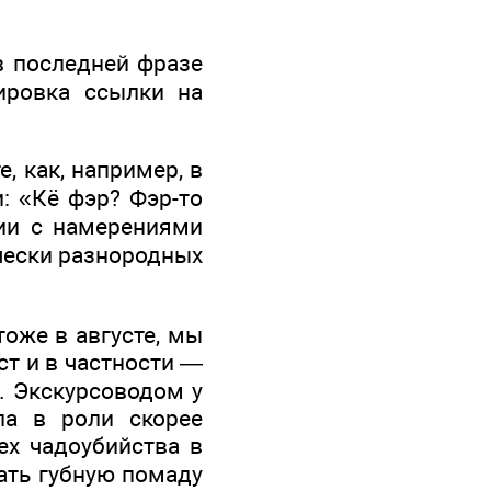
в последней фразе
ировка ссылки на
 как, например, в
: «Кё фэр? Фэр-то
ии с намерениями
чески разнородных
тоже в августе, мы
ст и в частности —
. Экскурсоводом у
ла в роли скорее
ех чадоубийства в
ать губную помаду