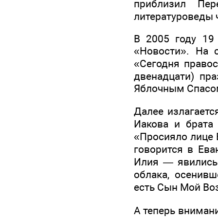
приблизил Пе
литературоведы ч
В 2005 году 19
«Новости». На 
«Сегодня правос
двенадцати) пр
Яблочным Спасо
Далее излагаетс
Иакова и брата
«Просияло лице 
говорится в Ев
Илия — явились 
облака, осенивш
есть Сын Мой Во
А теперь вниман