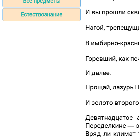
Все предметы
И вы прошли скв
Естествознание
Нагой, трепещущ
В имбирно-красн
Горевший, как пе
И далее:
Прощай, лазурь 
И золото второг
Девятнадцатое 
Переделкине — э
Вряд ли климат 