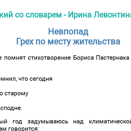
кий со словарем - Ирина Левонтин
Невпопад
Грех по месту жительства
е помнят стихотворение Бориса Пастернака 
омнил, что сегодня
о старому
сподне.
дый год задумываюсь над климатической
ам говорится: