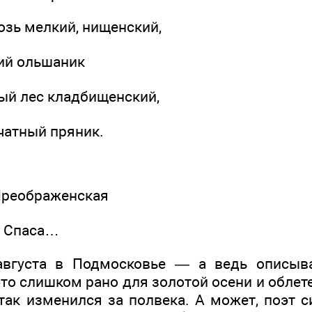
озь мелкий, нищенский,
ий ольшаник
ый лес кладбищенский,
чатный пряник.
Преображенская
о Спаса…
августа в Подмосковье — а ведь описыв
то слишком рано для золотой осени и облет
так изменился за полвека. А может, поэт 