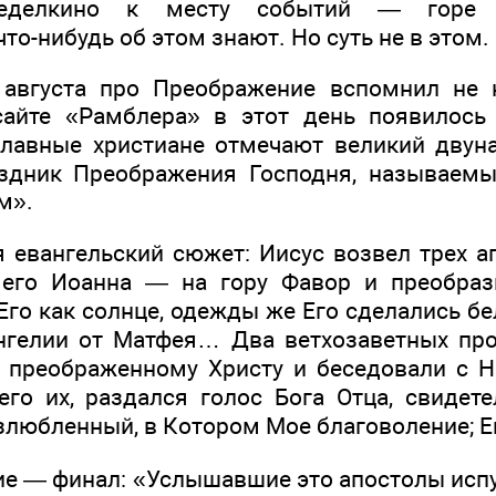
ределкино к месту событий — горе 
то-нибудь об этом знают. Но суть не в этом.
 августа про Преображение вспомнил не к
сайте «Рамблера» в этот день появилось 
лавные христиане отмечают великий двун
аздник Преображения Господня, называемы
м».
я евангельский сюжет: Иисус возвел трех а
 его Иоанна — на гору Фавор и преобраз
Его как солнце, одежды же Его сделались б
ангелии от Матфея… Два ветхозаветных пр
преображенному Христу и беседовали с Н
его их, раздался голос Бога Отца, свидет
злюбленный, в Котором Мое благоволение; Е
ие — финал: «Услышавшие это апостолы испу