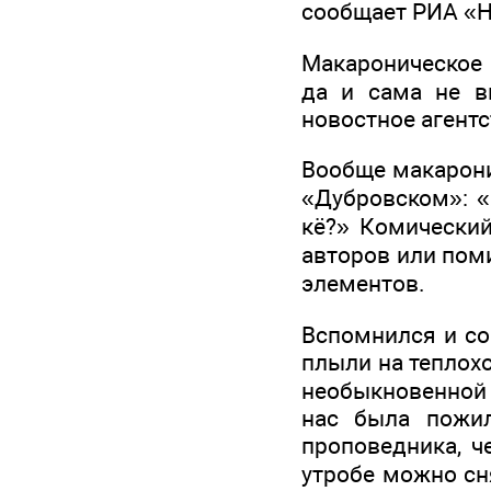
сообщает РИА «Н
Макароническое 
да и сама не в
новостное агент
Вообще макарони
«Дубровском»: «
кё?» Комически
авторов или пом
элементов.
Вспомнился и сов
плыли на теплохо
необыкновенной 
нас была пожил
проповедника, ч
утробе можно сн