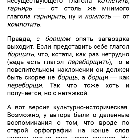
несуществующего глагола
котлетить,
гарнирь
— от столь же мнимого
глагола
гарнирить
, ну и
компоть
— от
компотить
.
Правда, с
борщом
опять загвоздка
выходит. Если представить себе глагол
борщить
, что, кстати, как раз нетрудно
(ведь есть глагол
переборщить
), то в
повелительном наклонении он должен
быть скорее не
борщь
, а
борщи
— как
переборщи
. Так что тоже хоть и
получается, но с натяжкой.
А вот версия культурно-историческая.
Возможно, у автора были отдаленные
воспоминания о том, что вроде по
старой орфографии на конце слов
писали что-то еще такое лишнее. Ну,