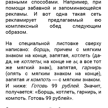
разными способами. Например, при
помощи забавной и запоминающейся
рекламы. И вот одна такая сеть
рекламирует предлагаемый ею
комплексный обед следующим
образом.
На специальной листовке сверху
написано:
борщь
, причем с мягким
знаком на конце, запятая,
котлеть
(да-
да, не
котлеты
, на конце не
ы,
а все тот
же мягкий знак), запятая,
гарнирь
(опять с мягким знаком на конце),
запятая
и компоть
— с мягким знаком.
И ниже:
Готовь
99
рублей
. Значит,
получается: «Борщь, котлеть, гарнирь, и
компоть. Готовь 99 рублей».