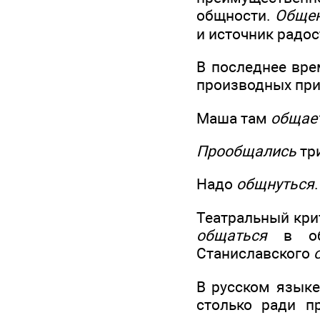
общности.
Обще
и источник радос
В последнее вр
производных при
Маша там
общае
Прообщались
три
Надо
общнуться
.
Театральный кри
общаться
в оби
Станиславского
В русском языке
столько ради пр