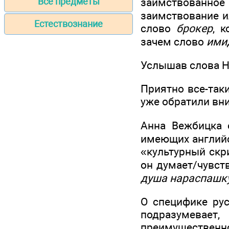
заимствованное 
Все предметы
заимствование ил
Естествознание
слово
брокер
, 
зачем слово
ими
Услышав слова Но
Приятно все-таки
уже обратили вн
Анна Вежбицка о
имеющих английс
«культурный скр
он думает/чувств
душа нараспашк
О специфике ру
подразумевает,
преимуществен