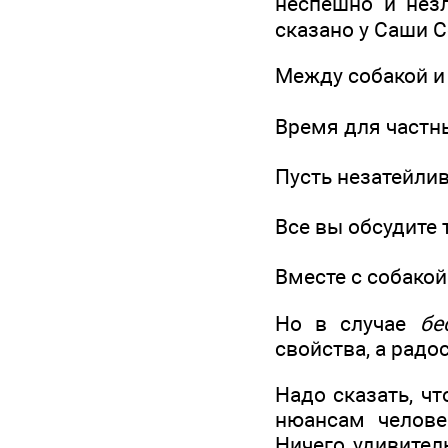
неспешно и нез
сказано у Саши С
Между собакой и
Время для част
Пусть незатейлив
Все вы обсудите
Вместе с собакой
Но в случае
бе
свойства, а радо
Надо сказать, ч
нюансам челов
Ничего удивител