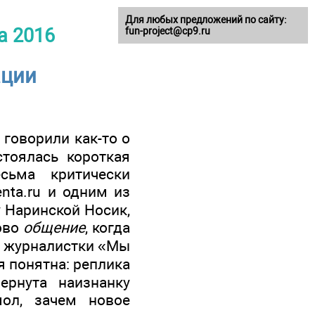
Для любых предложений по сайту:
а 2016
fun-project@cp9.ru
ации
говорили как-то о
тоялась короткая
сьма критически
ta.ru и одним из
у Наринской Носик,
лово
общение
, когда
ет журналистки «Мы
я понятна: реплика
ернута наизнанку
ол, зачем новое