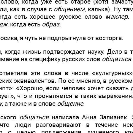
слово, когда уже есть старое (хотя зачас
и, как в случае с
общением
, калька). Ну т
когда есть хорошее русское слово
маклер
.
дж
, когда есть
образ
.
сика, я чуть не подпрыгнула от восторга.
, когда жизнь подтверждает науку. Дело в 
имание на специфику русских слов
общаться
тметила эти слова в числе «культурных»
ких эквивалентов. По ее мнению, в русском
ипт»: «Хорошо, если человек хочет сказать
ует», что и проявляется в таких выражения
у
, а также и в слове
общение
.
сского
общаться
написала Анна Зализняк. 
 что люди разговаривают в течение нек
но с целью поддержания душевного кон