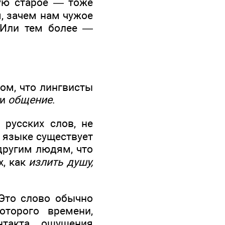
тую старое — тоже
ам, зачем нам чужое
 Или тем более —
том, что лингвисты
и
общение
.
 русских слов, не
 языке существует
 другим людям, что
х, как
излить душу,
Это слово обычно
оторого времени,
такта, ощущения