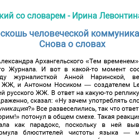
кий со словарем - Ирина Левонтин
скошь человеческой коммуник
Снова о словах
Александра Архангельского «Тем временем» 
о Журнала. И вот в какой-то момент сос
ду журналисткой Анной Наринской, ве
 ЖЖ, и Антоном Носиком — создателем Len
й русского ЖЖ. В ответ на какую-то реплик
драженно, сказал: «Ну зачем употреблять с
уникация
?» Все развеселились, так что отв
орим!» потонул в общем смехе. Такая реакци
ала как парадокс, поскольку в ней выв
ормула блюстителей чистоты языка — м