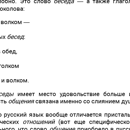
лобно. Это слово
беседа
— а также глаг
околова:
 волком —
ных
бесед
:
 обед,
 толком
 и волком.
седы
имеет место удовольствие больше и
сть
общения
связана именно со слиянием ду
то русский язык вообще отличается приста
еческих
отношений
(вот еще специфическое
ьного, что слово
общение
приобрело в русс