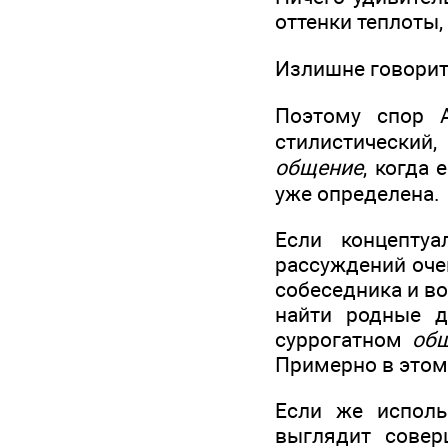
оттенки теплоты
Излишне говорить
Поэтому спор 
стилистический
общение
, когда 
уже определена.
Если концепту
рассуждений оче
собеседника и в
найти родные д
суррогатном
об
Примерно в этом
Если же испол
выглядит совер