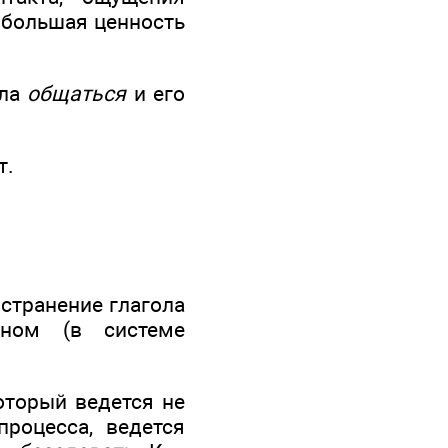
 большая ценность
ола
общаться
и его
т.
странение глагола
ном (в системе
оторый ведется не
процесса, ведется