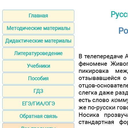
Русс
Главная
Методические материалы
Ро
Дидактические материалы
Литературоведение
В телепередаче 
феномене Живог
Учебники
пикировка меж
отзывавшейся о
Пособия
отцов-основателе
ГДЗ
слегка даже раз
есть слово
комм
ЕГЭ/ГИА/ОГЭ
же по-русски гов
Носика прозвуч
Обратная связь
стандартная ф