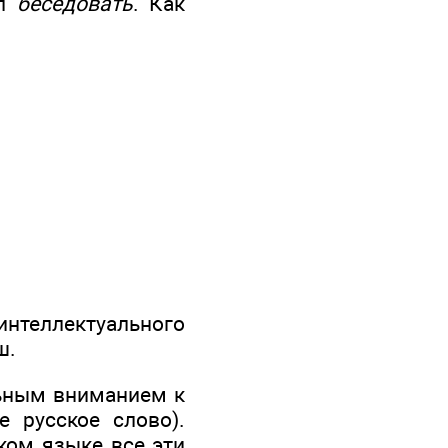
ол
беседовать
. Как
нтеллектуального
ш.
льным вниманием к
 русское слово).
ком языке все эти