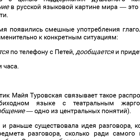
ние
в русской языковой картине мира — это
ти.
емя появились смешные употребления глаг
менительно к конкретным ситуациям:
тся
по телефону с Петей,
дообщается
и приде
 часа.
тик Майя Туровская связывает такое распро
ходном языке с театральным жарго
общение —
одно из центральных понятий).
 и раньше существовала идея разговора, к
едмета разговора, сколько ради самого 