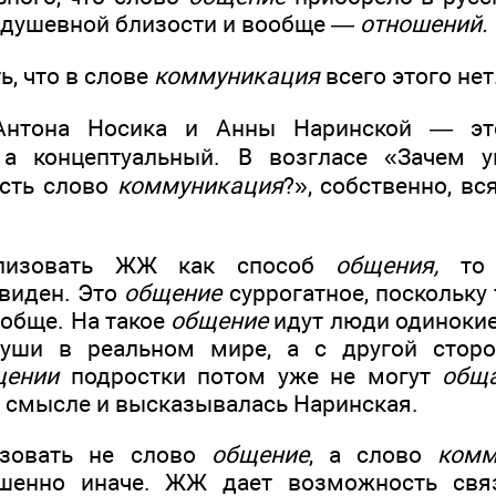
, душевной близости и вообще —
отношений.
, что в слове
коммуникация
всего этого нет
Антона Носика и Анны Наринской — эт
, а концептуальный. В возгласе «Зачем у
есть слово
коммуникация
?», собственно, вс
ализовать ЖЖ как способ
общения,
то 
виден. Это
общение
суррогатное, поскольку
ообще. На такое
общение
идут люди одинокие
уши в реальном мире, а с другой стор
щении
подростки потом уже не могут
общ
 смысле и высказывалась Наринская.
ьзовать не слово
общение
, а слово
комм
шенно иначе. ЖЖ дает возможность свя