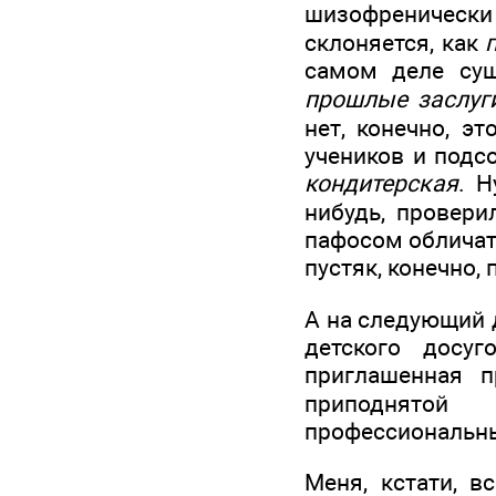
шизофренически о
склоняется, как
самом деле су
прошлые заслуг
нет, конечно, э
учеников и подс
кондитерская
. Н
нибудь, провери
пафосом обличать
пустяк, конечно,
А на следующий 
детского досу
приглашенная п
приподнятой
профессиональн
Меня, кстати, в