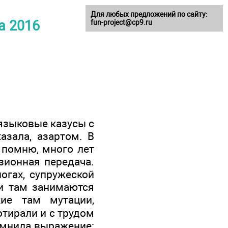
Для любых предложений по сайту:
а 2016
fun-project@cp9.ru
языковые казусы с
азала, азартом. В
 помню, много лет
зионная передача.
огах, супружеской
 и там занимаются
ие там мутации,
отирали и с трудом
помнила выражение: