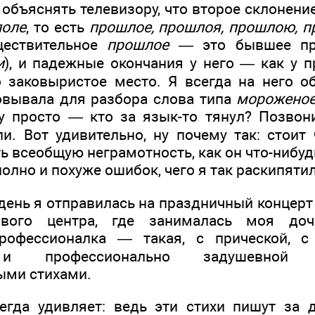
бъяснять телевизору, что второе склонение
поле
, то есть
прошлое, прошлоя, прошлою, 
ществительное
прошлое
— это бывшее при
и
), и падежные окончания у него — как у п
то заковыристое место. Я всегда на него 
овывала для разбора слова типа
мороженое
у просто — кто за язык-то тянул? Позвон
ли. Вот удивительно, ну почему так: стоит
 всеобщую неграмотность, как он что-нибуд
 полно и похуже ошибок, чего я так раскипяти
день я отправилась на праздничный концерт
гового центра, где занималась моя доч
рофессионалка — такая, с прической, с
 и профессионально задушевной
ыми стихами.
сегда удивляет: ведь эти стихи пишут за 