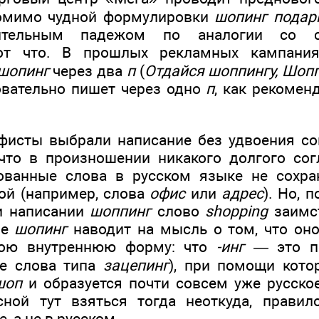
помимо чудной формулировки
шопинг подар
дительным падежом по аналогии со
вот что. В прошлых рекламных кампания
шопинг
через два
п
(
Отдайся шоппингу, Шопп
овательно пишет через одно
п
, как рекомен
исты выбрали написание без удвоения со
что в произношении никакого долгого согл
ованные слова в русском языке не сохра
ой (например, слова
офис
или
адрес
). Но, 
и написании
шоппинг
слово
shopping
заимст
ие
шопинг
наводит на мысль о том, что он
вою внутреннюю форму: что
-инг —
это п
же слова типа
зацепинг
), при помощи кото
шоп
и образуется почти совсем уже русск
сной тут взяться тогда неоткуда, правил
, а не в русском.