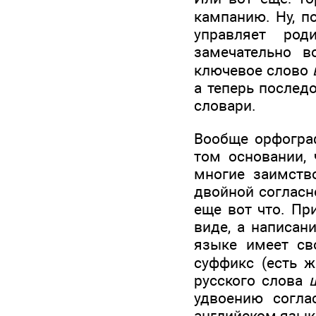
кампанию. Ну, 
управляет ро
замечательно 
ключевое слово
а теперь послед
словари.
Вообще орфограф
том основании, 
многие заимств
двойной согласн
еще вот что. Пр
виде, а написан
языке имеет с
суффикс (есть 
русского слова
удвоению согла
английском языке