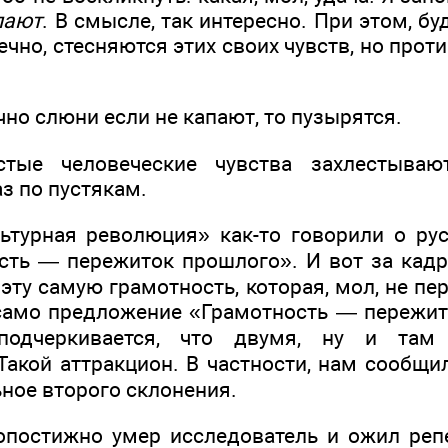
пают
. В смысле, так интересно. При этом, 
ечно, стесняются этих своих чувств, но прот
чно слюни если не капают, то пузырятся.
тые человеческие чувства захлестываю
аз по пустякам.
ьтурная революция» как-то говорили о ру
сть — пережиток прошлого». И вот за кад
ту самую грамотность, которая, мол, не пе
само предложение «Грамотность — пережит
подчеркивается, что двумя, ну и там «
Такой аттракцион. В частности, нам сообщи
ное второго склонения.
опостижно умер исследователь и ожил репе