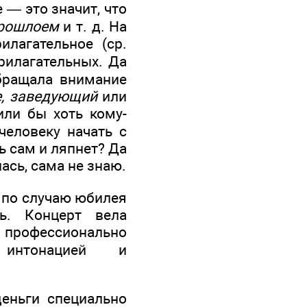
 — это значит, что
прошлоем
и т. д. На
лагательное (ср.
рилагательных. Да
обращала внимание
, заведующий
или
или бы хоть кому-
 человеку начать с
ь сам и ляпнет? Да
лась, сама не знаю.
 по случаю юбилея
ь. Концерт вела
 профессионально
 интонацией и
деньги специально