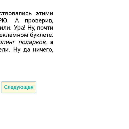
ствовались этими
Ю. А проверив,
и. Ура! Ну, почти
рекламном буклете:
пинг подарков
, а
ели. Ну да ничего,
Следующая