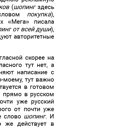
ков
(
шопинг
здесь
 словом
покупка
),
х «Мега» писала
инг от всей души
),
дуют авторитетные
гласной скорее на
асного тут нет, а
няют написание с
по-моему, тут важно
вуется в готовом
о прямо в русском
очти уже русский
рого от почти уже
ое слово
шопинг
. И
о же действует в