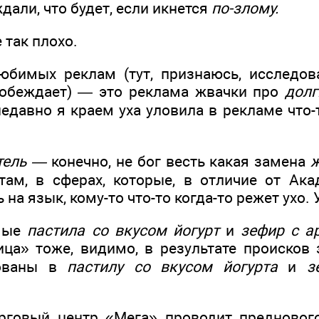
али, что будет, если икнется
по-злому.
 так плохо.
бимых реклам (тут, признаюсь, исследов
побеждает) — это реклама жвачки про
долг
недавно я краем уха уловила в рекламе что
тель —
конечно, не бог весть какая замена
ж
 там, в сферах, которые, в отличие от Ака
на язык, кому-то что-то когда-то режет ухо. 
мые
пастила со вкусом йогурт
и
зефир с а
ца» тоже, видимо, в результате происков 
нованы в
пастилу со вкусом йогурта
и
з
орговый центр «Мега» проводит предново