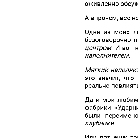
оживленно обсужд
А впрочем, все не
Одна из моих лю
безоговорочно 
центром
. И вот 
наполнителем
.
Мягкий наполни
это значит, что
реально повлиять 
Да и мои люби
фабрики «Ударни
были переиме
клубники
.
Или вот еще: т