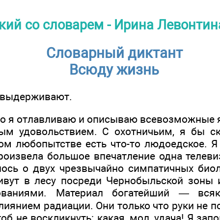
кий со словарем - Ирина Левонтин
Словарный диктант
Всюду жизнь
 выдерживают.
о я отлавливаю и описываю всевозможные 
м удовольствием. С охотничьим, я бы ск
ом любопытстве есть что-то людоедское. Я
роизвела большое впечатление одна телеви
ось о двух чрезвычайно симпатичных биол
ивут в лесу посреди Чернобыльской зоны
ованиями. Материал богатейший — всяк
иянием радиации. Они только что руки не п
об не воскликнуть: какая, мол, удача! Я за