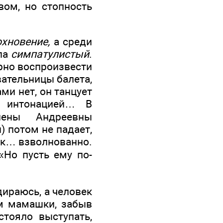
вом, но стопность
охновение,
а среди
ипа
симпатулистый
.
рно воспроизвести
вательницы балета,
ми нет, он танцует
й интонацией… В
лены Андреевны
) потом не падает,
так… взволнованно.
«Но пусть ему по-
идираюсь, а человек
м мамашки, забыв
тояло выступать,