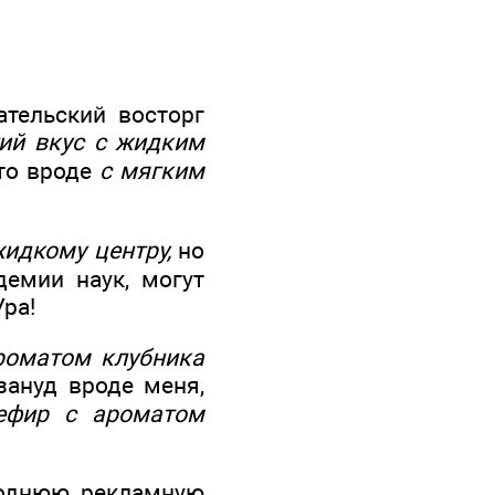
ательский восторг
ий вкус с жидким
-то вроде
с мягким
идкому центру,
но
демии наук, могут
Ура!
роматом клубника
зануд вроде меня,
ефир с ароматом
годнюю рекламную