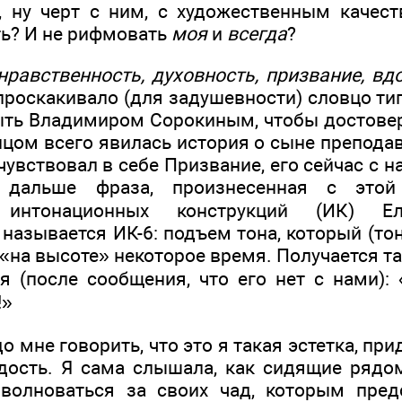
 ну черт с ним, с художественным качест
ь? И не рифмовать
моя
и
всегда
?
нравственность, духовность, призвание, вд
 проскакивало (для задушевности) словцо т
ыть Владимиром Сорокиным, чтобы достове
нцом всего явилась история о сыне препода
увствовал в себе Призвание, его сейчас с на
дальше фраза, произнесенная с это
и интонационных конструкций (ИК) Е
называется ИК-6: подъем тона, который (тон
 «на высоте» некоторое время. Получается 
 (после сообщения, что его нет с нами): 
!»
до мне говорить, что это я такая эстетка, пр
дость. Я сама слышала, как сидящие рядо
волноваться за своих чад, которым предс