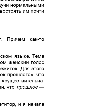
будучи нормальными
ивостоять им почти
т. Причем как-то
сском языке. Тема
ром женский голос
режиток. Для этого
ок прошлого»: что
существительна-
ли, что
прошлое —
титор, и я начала