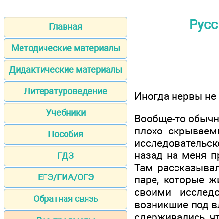
Русс
Главная
Методические материалы
Дидактические материалы
Литературоведение
Иногда нервы не
Учебники
Вообще-то обычн
плохо скрываемы
Пособия
исследовательск
назад на меня п
ГДЗ
Там рассказывал
ЕГЭ/ГИА/ОГЭ
паре, которые ж
своими исслед
Обратная связь
возникшие под вл
сдерживались, чт