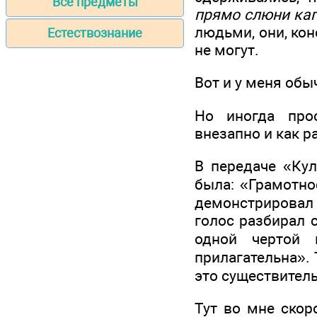
Все предметы
прямо слюни ка
людьми, они, кон
Естествознание
не могут.
Вот и у меня обы
Но иногда прос
внезапно и как р
В передаче «Кул
была: «Грамотно
демонстрировал э
голос разбирал 
одной чертой 
прилагательна». 
это существитель
Тут во мне скор