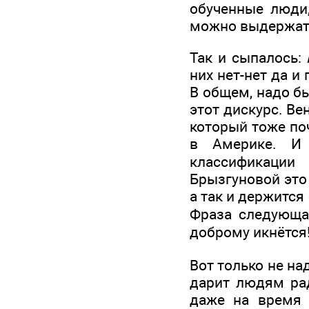
обученные люди,
можно выдержат
Так и сыпалось:
них нет-нет да и
В общем, надо б
этот дискурс. Ве
который тоже поч
в Америке. И 
классификаци
Брызгуновой это 
а так и держится
Фраза следующая
доброму икнётся
Вот только не на
дарит людям ра
даже на время 