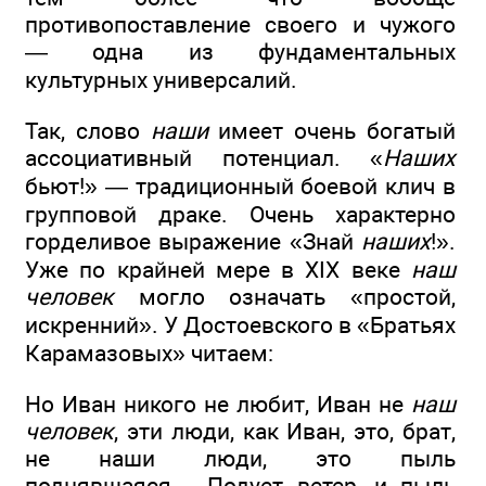
противопоставление своего и чужого
— одна из фундаментальных
культурных универсалий.
Так, слово
наши
имеет очень богатый
ассоциативный потенциал. «
Наших
бьют!» — традиционный боевой клич в
групповой драке. Очень характерно
горделивое выражение «Знай
наших
!».
Уже по крайней мере в XIX веке
наш
человек
могло означать «простой,
искренний». У Достоевского в «Братьях
Карамазовых» читаем:
Но Иван никого не любит, Иван не
наш
человек
, эти люди, как Иван, это, брат,
не наши люди, это пыль
поднявшаяся… Подует ветер, и пыль