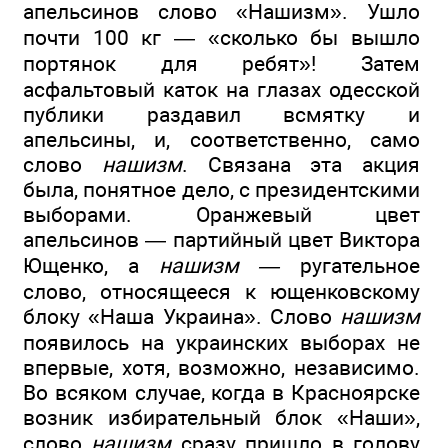
апельсинов слово «Нашизм». Ушло
почти 100 кг — «сколько бы вышло
портянок для ребят»! Затем
асфальтовый каток на глазах одесской
публики раздавил всмятку и
апельсины, и, соответственно, само
слово
нашизм
. Связана эта акция
была, понятное дело, с президентскими
выборами. Оранжевый цвет
апельсинов — партийный цвет Виктора
Ющенко, а
нашизм —
ругательное
слово, относящееся к ющенковскому
блоку «Наша Украина». Слово
нашизм
появилось на украинских выборах не
впервые, хотя, возможно, независимо.
Во всяком случае, когда в Красноярске
возник избирательный блок «Наши»,
слово
нашизм
сразу пришло в голову