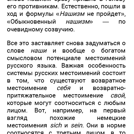
его противникам. Естественно, пошли в
ход и формулы «
Нашизм
не пройдет»,
«Обыкновенный
нашизм
» — по
очевидному созвучию.
Все это заставляет снова задуматься о
слове
наши
и вообще о богатом
смысловом потенциале местоимений
русского языка. Важная особенность
системы русских местоимений состоит
в том, что существуют возвратное
местоимение
себя
и возвратно-
притяжательное местоимение
свой
,
которые могут соотноситься с любым
лицом. Вот, например, на первый
взгляд похожие немецкие
местоимения
sich
и
sein.
Они в норме
соотносятся с третьим лицом, в то