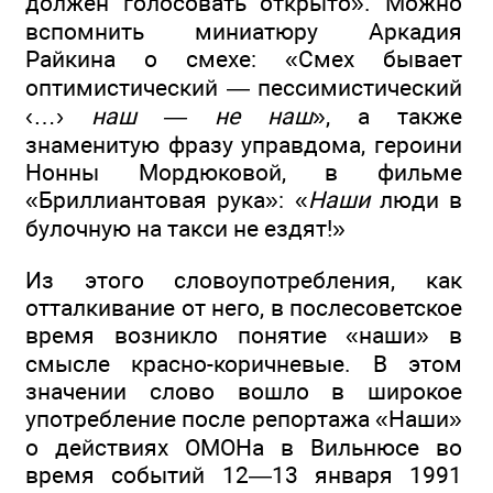
должен голосовать открыто». Можно
вспомнить миниатюру Аркадия
Райкина о смехе: «Смех бывает
оптимистический — пессимистический
‹…›
наш — не наш
», а также
знаменитую фразу управдома, героини
Нонны Мордюковой, в фильме
«Бриллиантовая рука»: «
Наши
люди в
булочную на такси не ездят!»
Из этого словоупотребления, как
отталкивание от него, в послесоветское
время возникло понятие «наши» в
смысле красно-коричневые. В этом
значении слово вошло в широкое
употребление после репортажа «Наши»
о действиях ОМОНа в Вильнюсе во
время событий 12—13 января 1991