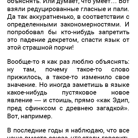
объяснять. Или думает, что умеет… Вот
взяли редуцированные гласные и пали.
Да так аккуратненько, в соответствии с
определенными закономерностями. И
попробовал бы кто-нибудь запретить
это падение декретом, спасти язык от
этой страшной порчи!
Вообще-то я как раз люблю объяснять:
ну там, почему такое-то слово
прижилось, а такое-то изменило свое
значение. Но иногда заметишь в языке
какое-нибудь пустяковое новое
явление — и стоишь, прямо «как Эдип,
пред сфинксом с древнею загадкой».
Вот, например.
В последние годы я наблюдаю, что все
чаще вместо союза
что
стали говорить