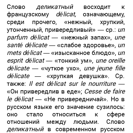
Слово
деликатный
восходит к
французскому
délicat,
означающему,
среди прочего, «нежный, хрупкий,
утонченный, привередливый» — ср.:
un
parfum délicat —
«нежный запах»,
une
santé délicate —
«слабое здоровье»,
un
mets délicat —
«изысканное блюдо»,
un
esprit délicat —
«тонкий ум»,
une oreille
délicate —
«чуткое ухо»,
une jeune fille
délicate —
«хрупкая девушка». Ср.
также:
Il est délicat sur le nourriture —
«Он привередлив в еде»;
Cesse de faire
le délicat
— «Не привередничай». Но в
русском языке его значение сузилось:
оно стало относиться к сфере
отношений между людьми. Слово
деликатный
в современном русском