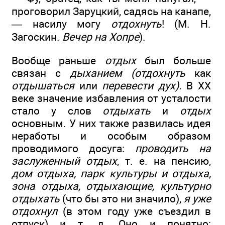
проговорил Заруцкий, садясь на канапе,
— насилу могу
отдохнуть
! (М. Н.
Загоскин.
Вечер на Хопре
).
Вообще раньше
отдых
был больше
связан с
дыханием (отдохнуть
как
отдышаться
или
перевести дух).
В XX
веке значение избавления от усталости
стало у слов
отдыхать
и
отдых
основным. У них также развилась идея
неработы и особым образом
проводимого досуга:
проводить на
заслуженный отдых
, т. е. на пенсию,
дом отдыха, парк культуры и отдыха,
зона отдыха, отдыхающие, культурно
отдыхать
(что бы это ни значило),
я уже
отдохнул
(в этом году уже съездил в
отпуск) и т. д. Оно и понятно: