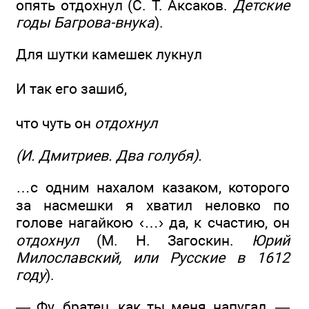
опять отдохнул (C. Т. Аксаков.
Детские
годы Багрова-внука
).
Для шутки камешек лукнул
И так его зашиб,
что чуть он
отдохнул
(И. Дмитриев. Два голубя).
…с одним нахалом казаком, которого
за насмешки я хватил неловко по
голове нагайкою ‹…› да, к счастию, он
отдохнул
(М. Н. Загоскин.
Юрий
Милославский, или Русские в 1612
году
).
— Фу, братец, как ты меня напугал, —