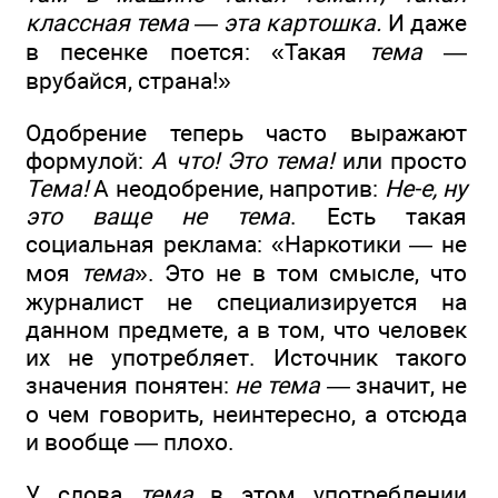
классная тема — эта картошка.
И даже
в песенке поется: «Такая
тема
—
врубайся, страна!»
Одобрение теперь часто выражают
формулой:
А что! Это тема!
или просто
Тема!
А неодобрение, напротив:
Не-е, ну
это ваще не тема
. Есть такая
социальная реклама: «Наркотики — не
моя
тема
». Это не в том смысле, что
журналист не специализируется на
данном предмете, а в том, что человек
их не употребляет. Источник такого
значения понятен:
не тема —
значит, не
о чем говорить, неинтересно, а отсюда
и вообще — плохо.
У слова
тема
в этом употреблении