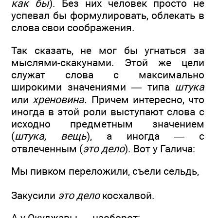
как бы
). Без них человек просто не
успевал бы формулировать, облекать в
слова свои соображения.
Так сказать, не мог бы угнаться за
мыслями-скакунами. Этой же цели
служат слова с максимально
широкими значениями — типа
штука
или
хреновина.
Причем интересно, что
иногда в этой роли выступают слова с
исходно предметным значением
(
штука, вещь
), а иногда — с
отвлеченным (
это дело
). Вот у Галича:
Мы пивком переложили, съели сельдь,
Закусили
это дело
косхалвой.
А у Окуджавы — наоборот: