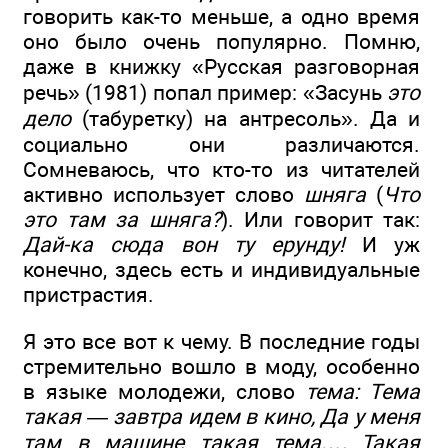
говорить как-то меньше, а одно время
оно было очень популярно. Помню,
даже в книжку «Русская разговорная
речь» (1981) попал пример: «Засунь
это
дело
(табуретку) на антресоль». Да и
социально они различаются.
Сомневаюсь, что кто-то из читателей
активно использует слово
шняга
(
Что
это там за шняга?
). Или говорит так:
Дай-ка сюда вон ту ерунду!
И уж
конечно, здесь есть и индивидуальные
пристрастия.
Я это все вот к чему. В последние годы
стремительно вошло в моду, особенно
в языке молодежи, слово
тема: Тема
такая — завтра идем в кино, Да у меня
там в машине такая тема…, Такая