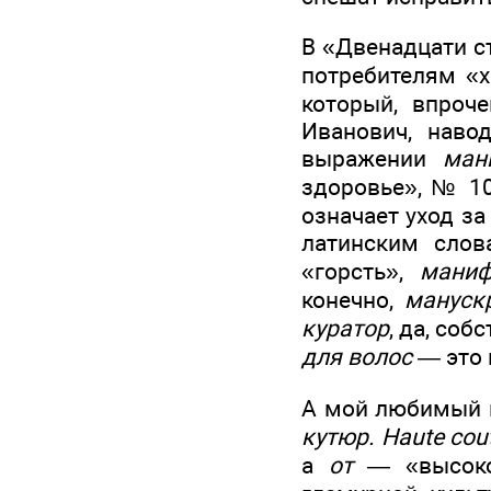
В «Двенадцати с
потребителям «х
который, впроч
Иванович, наво
выражении
ман
здоровье», № 1
означает уход за
латинским сло
«горсть»,
маниф
конечно,
мануск
куратор
, да, соб
для волос
— это 
А мой любимый 
кутюр. Haute cout
а
от
— «высокое