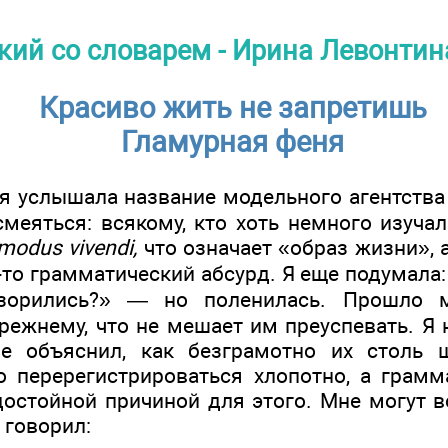
кий со словарем - Ирина Левонтин
Красиво жить не запретишь
Гламурная феня
я услышала название модельного агентств
меяться: всякому, кто хоть немного изучал
modus vivendi,
что означает «образ жизни», 
-то грамматический абсурд. Я еще подумала:
озорились?» — но поленилась. Прошло м
режнему, что не мешает им преуспевать. Я 
е объяснил, как безграмотно их столь 
о перерегистрироваться хлопотно, а грам
остойной причиной для этого. Мне могут во
 говорил: