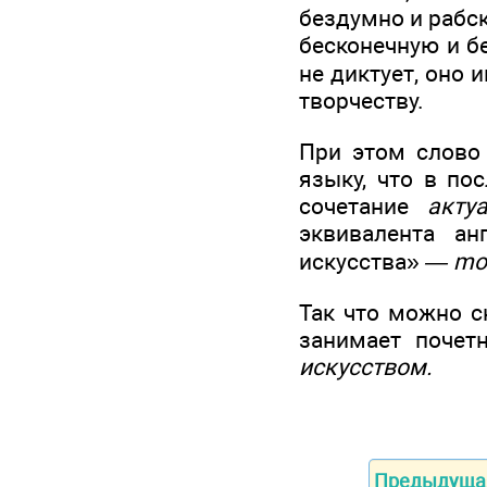
бездумно и рабск
бесконечную и б
не диктует, оно 
творчеству.
При этом слов
языку, что в по
сочетание
акту
эквивалента ан
искусства»
— mod
Так что можно с
занимает поче
искусством.
Предыдуща