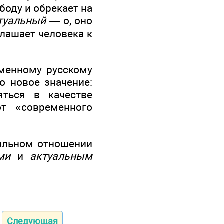
боду и обрекает на
туальный —
о, оно
глашает человека к
менному русскому
о новое значение:
яться в качестве
т «современного
альном отношении
ми
и
актуальным
Следующая