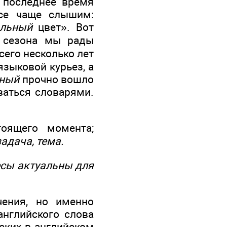
 последнее время
се чаще слышим:
альный
цвет». Вот
 сезона мы рады
сего несколько лет
зыковой курьез, а
ьный
прочно вошло
ваться словарями.
оящего момента;
адача, тема.
есы актуальны для
чения, но именно
английского слова
ских в английском