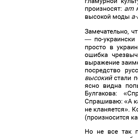
гламурной куль
произносят:
am 
высокой моды
а-
Замечательно, чт
—
по-украинск
просто в украи
ошибка чрезвыч
выражение заимс
посредство рус
высокий
стали п
ясно видна попы
Булгакова: «Сп
Спрашиваю: «А ка
не кланяется». К
(произносится как
Но не все так п