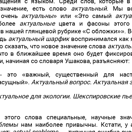
ращения с языком. Среди слов, которые в
значение, есть слово
актуальный
. Мы в
 очень
актуальны
» или «Это самый
акту
иболее
актуальные
цвета и фасоны этого
в нашей глянцевой рубрике «С обложки»». В
удь
актуальный шарфик
воспринимался как я
 сказать, что новое значение слова
актуал
что в ближайшее время оно будет фиксиро
, начиная со словаря Ушакова, разъясняют:
— это «важный, существенный для наст
насущный».
Актуальный вопрос. Актуальная з
ктуальное для экологии. Шекспировские пь
у этого слова специальные, научные зна
блемы
нам наиболее привычны. Кстати, у 
нет:
actual problems —
типичная ошибка рус