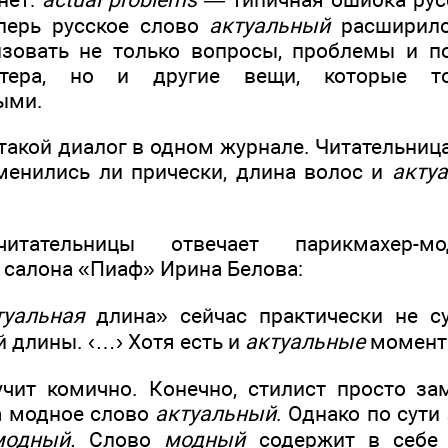
еперь русское слово
актуальный
расширило
изовать не только вопросы, проблемы и п
ктера, но и другие вещи, которые 
ыми.
такой диалог в одном журнале. Читательниц
зменились ли прически, длина волос и
акту
тательницы отвечает парикмахер-мод
 салона «Пиаф» Ирина Белова:
туальная
длина» сейчас практически не су
 длины. ‹…› Хотя есть и
актуальные
момент
учит комично. Конечно, стилист просто з
 модное слово
актуальный
. Однако по сути
модный.
Слово
модный
содержит в себе 