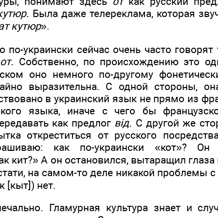
туры, понимают здесь
от
как русский пре
кутюр.
Была даже телереклама, которая звуч
ат кутюр
».
о по-украински сейчас очень часто говорят 
и
от.
Собственно, по происхождению это одн
нском оно немного по-другому фонетическ
айно выразительна. С одной стороны, она
твовано в украинский язык не прямо из фра
ского языка, иначе с чего бы французско
ередавать как предлог
вiд.
С другой же сто
тка откреститься от русского посредств
рашиваю: как по-украински «кот»? Он 
к кит?» А он остановился, вытаращил глаза 
стати, на самом-то деле никакой проблемы 
 [кыт]) нет.
ечально. Гламурная культура знает и слу