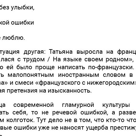
без улыбки,
кой ошибки
е люблю.
туация другая: Татьяна выросла на франц
лася с трудом / На языке своем родном»,
о ей было проще написать по-французски.
ть малопонятным иностранным словом в 
а» и смеси «французского с нижегородским
ая претензия на изысканность.
ица современной гламурной культуры
ть себя, то не речевой ошибкой, а разв
колготок. Тут дело не в том, что кто-то что
вые ошибки уже не наносят ущерба престижу,
ь.