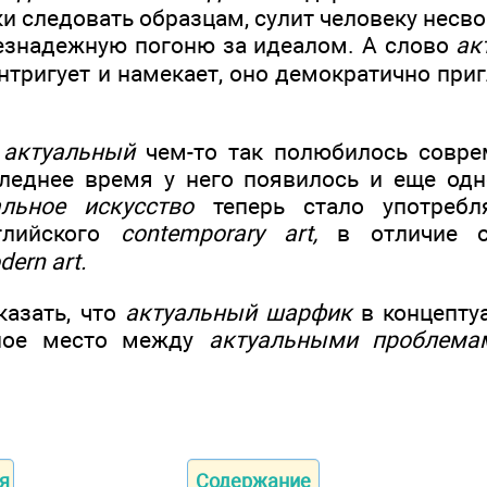
и следовать образцам, сулит человеку несво
езнадежную погоню за идеалом. А слово
ак
интригует и намекает, оно демократично при
о
актуальный
чем-то так полюбилось совре
следнее время у него появилось и еще одн
альное искусство
теперь стало употребл
глийского
contemporary art,
в отличие о
ern art.
казать, что
актуальный шарфик
в концепту
тное место между
актуальными проблема
я
Содержание