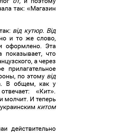
длог
от,
и поэтому
ала так: «Магазин
так:
вiд кутюр. Biд
о и то же слово,
и оформлено. Эта
 показывает, что
нцузского, а через
е прилагательное
роны, по этому
вiд
а. В общем, как у
отвечает: «Кит».
и молчит. И теперь
с украинским
китом
чаи действительно