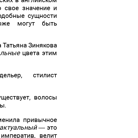
 свое значение и
одобные сущности
тоже могут быть
а Татьяна Зинякова
альные
цвета этим
ельер, стилист
ществует, волосы
ы.
аменила привычное
актуальный —
это
императив, велит