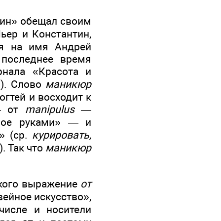
тин» обещал своим
ьер и Константин,
ся на имя Андрей
 последнее время
нала «Красота и
). Слово
маникюр
огтей и восходит к
 —
от
manipulus —
ное руками» — и
» (ср.
курировать,
. Так что
маникюр
кого выражение
от
ейное искусство»,
числе и носители