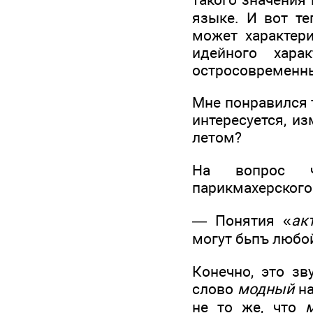
языке. И вот т
может характер
идейного хара
остросовременн
Мне понравился 
интересуется, и
летом?
На вопрос чи
парикмахерского
— Понятия «
ак
могут бьпъ любой
Конечно, это зв
слово
модный
на
не то же, что