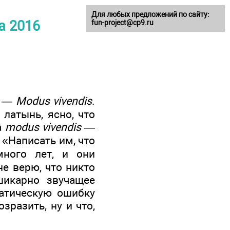
Для любых предложений по сайту:
а 2016
fun-project@cp9.ru
а —
Modus vivendis
.
 латынь, ясно, что
a
modus vivendis —
 «Написать им, что
ного лет, и они
не верю, что никто
шикарно звучащее
матическую ошибку
зразить, ну и что,