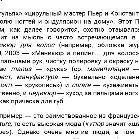
тульях» «цирульный мастер Пьер и Констан
олю ногтей и ондулясион на дому». Этот П
ем, как далее говорится, охотно отзывал
дит на мысль о часто встречающемся в
икюр для волос
(например, обложка жур
0, 2003 — «Маникюр и пилинг… для волос»
 пальцами рук, чистку, полировку и окраску н
вам
manus
— «рука» (ср.
манипуляция
ест, мануфактура
— буквально «сделан
рипт —
«рукопись») и
curare — «
ухаживать
ственно, и
педикюр —
«уход за пальцами ног»)
как прическа для губ.
пример — это заимствованное из французс
ure,
то есть высокая мода (
кутюр
значит «шв
»). Однако очень многие люди, в том 