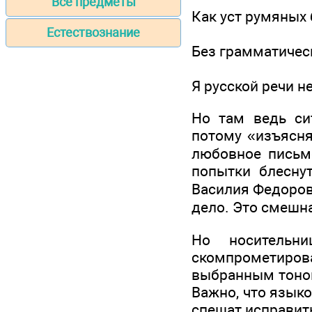
Все предметы
Как уст румяных 
Естествознание
Без грамматичес
Я русской речи н
Но там ведь си
потому «изъясня
любовное письм
попытки блесну
Василия Федоров
дело. Это смешн
Но носительн
скомпрометирова
выбранным тоном 
Важно, что языко
спешат исправит