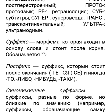
постперестроечный; ПРОТО-:
протоязык; РЕ-: ретрансляция; СУБ-:
субтитры; СУПЕР-: суперзвезда; ТРАНС-:
трансконтинентальный; УЛЬТРА-:
ультрамодный.
Суффикс —
морфема, которая входит в
основу слова и стоит после корня.
Обозначается
Постфикс —
суффикс, который стоит
после окончания (-ТЕ, -СЯ (-СЬ) и иногда
-ТО, -ЛИБО, -НИБУДЬ, -ТАКИ).
Синонимичные суффиксы —
суффиксы, разные по форме, но
близкие по значению (например,
суффиксы, обозначающие самку