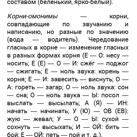
составом (беленький, ярко-белый).
Корни-омонимы —
корни,
совпадающие по звучанию и
написанию, но разные по значению
(вода — водитель). Чередование
гласных в корне — изменение гласных
в разных формах корня (Е — О: несу —
носить; Е (Е) — О — И: сжёг — поджог
— сжигать; Е — ноль звука: корень —
корня; Е — И: завесить — виснуть; О —
А: гореть — загар; О — ноль звука: сон
— сна; О — ноль звука — Ы: посол —
выслать — высылать; А (Я) — ИН:
начать — начинать; У (Ю) — ОВ (ЕВ):
жую — жевал; У — О — Ы: сухой —
сохнуть — высыхать; И — ОЙ: бить —
бой; Е — ОЙ: петь — пой и т. д.).