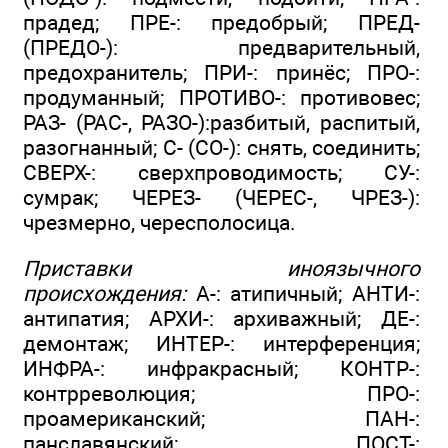
прадед; ПРЕ-: предобрый; ПРЕД-
(ПРЕДО-): предварительный,
предохранитель; ПРИ-: принёс; ПРО-:
продуманный; ПРОТИВО-: противовес;
РАЗ- (РАС-, РАЗО-):разбитый, распитый,
разогнанный; С- (СО-): снять, соединить;
СВЕРХ-: сверхпроводимость; СУ-:
сумрак; ЧЕРЕЗ- (ЧЕРЕС-, ЧРЕЗ-):
чрезмерно, чересполосица.
Приставки иноязычного
происхождения:
А-: атипичный; АНТИ-:
антипатия; АРХИ-: архиважный; ДЕ-:
демонтаж; ИНТЕР-: интерференция;
ИНФРА-: инфракрасный; КОНТР-:
контрреволюция; ПРО-:
проамериканский; ПАН-:
панславянский; ПОСТ-: