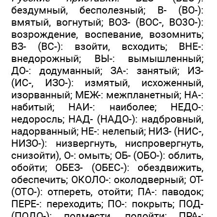
бездумный, бесполезный; В- (ВО-):
вмятый, вогнутый; ВОЗ- (ВОС-, ВО3О-):
возрождение, воспевание, возомнить;
ВЗ- (ВС-): взойти, всходить; ВНЕ-:
внедорожный; ВЫ-: вымышленный;
ДО-: додуманный; ЗА-: занятый; ИЗ-
(ИС-, ИЗО-): измятый, исхоженный,
изорванный; МЕЖ-: межпланетный; НА-:
набитый; НАИ-: наиболее; НЕДО-:
недоросль; НАД- (НАДО-): надбровный,
надорванный; НЕ-: нелепый; НИЗ- (НИС-,
НИЗО-): низвергнуть, ниспровергнуть,
снизойти), О-: омыть; ОБ- (ОБО-): облить,
обойти; ОБЕЗ- (ОБЕС-): обездвижить,
обеспечить; ОКОЛО-: околодверный; ОТ-
(ОТО-): отпереть, отойти; ПА-: паводок;
ПЕРЕ-: переходить; ПО-: покрыть; ПОД-
(ПОДО-): подмести, подойти; ПРА-: