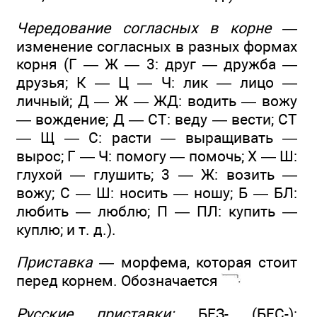
Чередование согласных в корне —
изменение согласных в разных формах
корня (Г — Ж — 3: друг — дружба —
друзья; К — Ц — Ч: лик — лицо —
личный; Д — Ж — ЖД: водить — вожу
— вождение; Д — СТ: веду — вести; СТ
— Щ — С: расти — выращивать —
вырос; Г — Ч: помогу — помочь; X — Ш:
глухой — глушить; 3 — Ж: возить —
вожу; С — Ш: носить — ношу; Б — БЛ:
любить — люблю; П — ПЛ: купить —
куплю; и т. д.).
Приставка —
морфема, которая стоит
перед корнем. Обозначается
Русские приставки:
БЕЗ- (БЕС-):