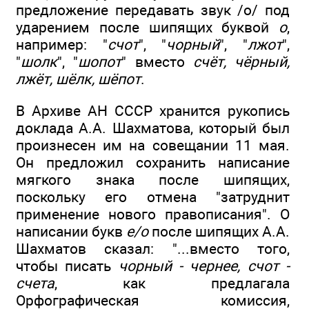
предложение передавать звук /о/ под
ударением после шипящих буквой
о
,
например: "
счот
", "
чорный
", "
лжот
",
"
шолк
", "
шопот
" вместо
счёт, чёрный,
лжёт, шёлк, шёпот
.
В Архиве АН СССР хранится рукопись
доклада А.А. Шахматова, который был
произнесен им на совещании 11 мая.
Он предложил сохранить написание
мягкого знака после шипящих,
поскольку его отмена "затруднит
применение нового правописания". О
написании букв
е/о
после шипящих А.А.
Шахматов сказал: "...вместо того,
чтобы писать
чорный - чернее, счот -
счета
, как предлагала
Орфографическая комиссия,