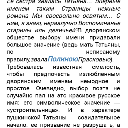
Ее сестра звалась Татьяна… Впервые
именем таким Страницы нежные
романа Мы своевольно освятим… С
ним, я знаю, неразлучно Воспоминанье
старины иль девичьей?
В дворянском
обществе выбору имени придавали
большое значение (ведь мать Татьяны,
по неписаному
Полиною
правилу,
звала
Прасковью
).
Требовалась известная смелость,
чтобы предпочесть излюбленным
дворянским именам немодное и
простое. Очевидно, выбор поэта не
случайно пал на это красивое русское
имя: его символическое значение —
«устроительница». И в характере
пушкинской Татьяны — созидательное
начало: ее призвание не разрушать, а