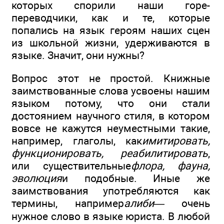
которых спорили наши горе-
переводчики, как и те, которые
попались на язык героям наших сцен
из школьной жизни, удерживаются в
языке. Значит, они нужны?
Вопрос этот не простой. Книжные
заимствованные слова усвоены нашим
языком потому, что они стали
достоянием научного стиля, в котором
вовсе не кажутся неуместными такие,
например, глаголы, как
имитировать,
функционировать, реабилитировать
,
или существительные
флора, фауна,
эволюция
и подобные. Иные же
заимствования употребляются как
термины, например
алиби
— очень
нужное слово в языке юриста. В любой