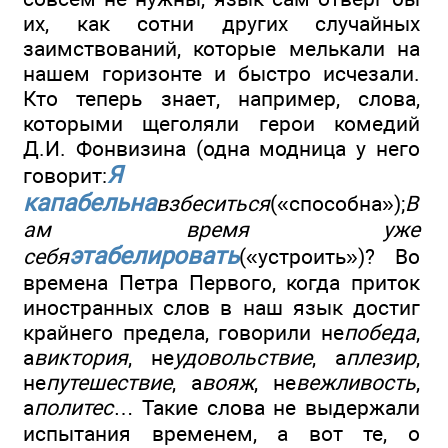
их, как сотни других случайных
заимствований, которые мелькали на
нашем горизонте и быстро исчезали.
Кто теперь знает, например, слова,
которыми щеголяли герои комедий
Д.И. Фонвизина (одна модница у него
Я
говорит:
капабельна
взбеситься
(«способна»);
В
ам время уже
этабелировать
себя
(«устроить»)? Во
времена Петра Первого, когда приток
иностранных слов в наш язык достиг
крайнего предела, говорили не
победа
,
а
виктория
, не
удовольствие
, а
плезир
,
не
путешествие
, а
вояж
, не
вежливость
,
а
политес
… Такие слова не выдержали
испытания временем, а вот те, о