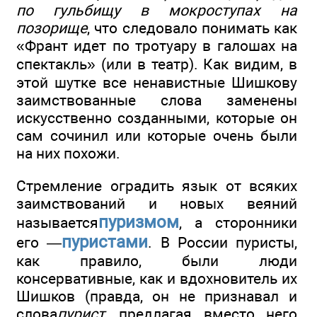
по гульбищу в мокроступах на
позорище
, что следовало понимать как
«Франт идет по тротуару в галошах на
спектакль» (или в театр). Как видим, в
этой шутке все ненавистные Шишкову
заимствованные слова заменены
искусственно созданными, которые он
сам сочинил или которые очень были
на них похожи.
Стремление оградить язык от всяких
заимствований и новых веяний
пуризмом
называется
, а сторонники
пуристами
его —
. В России пуристы,
как правило, были люди
консервативные, как и вдохновитель их
Шишков (правда, он не признавал и
слова
пурист
, предлагая вместо него