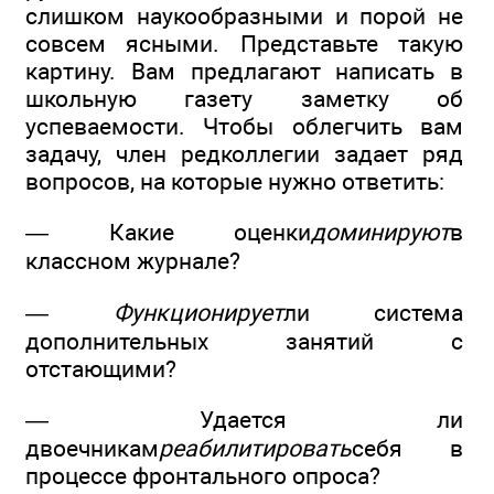
слишком наукообразными и порой не
совсем ясными. Представьте такую
картину. Вам предлагают написать в
школьную газету заметку об
успеваемости. Чтобы облегчить вам
задачу, член редколлегии задает ряд
вопросов, на которые нужно ответить:
— Какие оценки
доминируют
в
классном журнале?
—
Функционирует
ли система
дополнительных занятий с
отстающими?
— Удается ли
двоечникам
реабилитировать
себя в
процессе фронтального опроса?