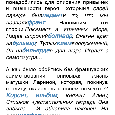
понадобились для описания привычек
и внешности героя, который
в своей
педант
одежде был
и то, что мы
франт
назвали
. Напомним эти
строки:
Покамест в утреннем уборе,
боливар
Надев широкий
, Онегин едет
бульвар
кием
на
; Тупым
вооруженный,
бильярде
Он на
в два шара Играет с
самого утра…
А как было обойтись без французских
заимствований, описывая жизнь
матушки Лариной, которая, покинув
столицу, оказалась в своем поместье?
Корсет, альбом
, княжну Алину,
Стишков чувствительных тетрадь Она
забыла… И обновила наконец На