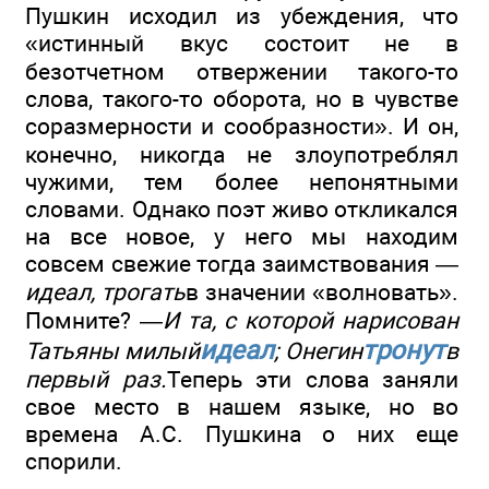
Пушкин исходил из убеждения, что
«истинный вкус состоит не в
безотчетном отвержении такого-то
слова, такого-то оборота, но в чувстве
соразмерности и сообразности». И он,
конечно, никогда не злоупотреблял
чужими, тем более непонятными
словами. Однако поэт живо откликался
на все новое, у него мы находим
совсем свежие тогда заимствования —
идеал, трогать
в значении «волновать».
Помните? —
И та, с которой нарисован
идеал
тронут
Татьяны милый
; Онегин
в
первый раз.
Теперь эти слова заняли
свое место в нашем языке, но во
времена А.С. Пушкина о них еще
спорили.