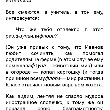
есть
алиби
.
Все смеются, а учитель, в тон ему,
интересуется:
— Что же тебя отвлекло в этот
раз:
фауна
или
флора?
(Он уже привык к тому, что Иванов
любит сочинять, как помогал
родителям на ферме (в этом случае ему
помешала
фауна
— животный мир) или
в огороде — копал картошку (и тогда
причиной всему
флора
— мир растений.)
Класс отвечает новым взрывом хохота.
Как видим, лентяя не спасло мудрое
иностранное словечко, к тому же он
показал свою безграмотность: