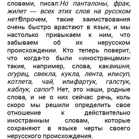
словами, писал:
Но панталоны, фрак,
жилет — всех этих слов на русском
нет!
Впрочем, такие заимствования
очень быстро врастают в язык, и мы
настолько привыкаем к ним, что
забываем об их нерусском
происхождении. Кто теперь поверит,
что когда-то были «иностранцами»
такие, например, слова, как
вишня,
огурец, свекла, кукла, лента
, или
суп,
котлета, чай
, или
фартук, галстук,
каблук, сапог
? Нет, это наши, родные
слова, и не о них сейчас речь, коль
скоро мы решили определить свое
отношение к действительно
иностранным словам, которые
сохраняют в языке черты своего
нерусского происхождения.