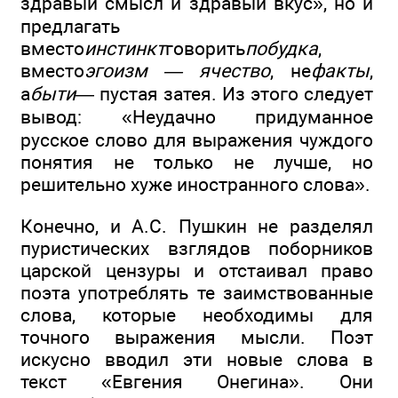
здравый смысл и здравый вкус», но и
предлагать
вместо
инстинкт
говорить
побудка
,
вместо
эгоизм — ячество
, не
факты
,
а
быти
— пустая затея. Из этого следует
вывод: «Неудачно придуманное
русское слово для выражения чуждого
понятия не только не лучше, но
решительно хуже иностранного слова».
Конечно, и А.С. Пушкин не разделял
пуристических взглядов поборников
царской цензуры и отстаивал право
поэта употреблять те заимствованные
слова, которые необходимы для
точного выражения мысли. Поэт
искусно вводил эти новые слова в
текст «Евгения Онегина». Они