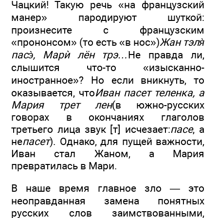
Чацкий! Такую речь «на французский
манер» пародируют шуткой:
произнесите с французским
«прононсом» (то есть «в нос»)
Жан тэля̀
пасэ̀, Марѝ лён трэ…
Не правда ли,
слышится что-то «изысканно-
иностранное»? Но если вникнуть, то
оказывается, что
Иван пасет теленка, а
Мария трет лен
(в южно-русских
говорах в окончаниях глаголов
третьего лица звук [т] исчезает:
пасе
, а
не
пасет
). Однако, для пущей важности,
Иван стал Жаном, а Мария
превратилась в Мари.
В наше время главное зло — это
неоправданная замена понятных
русских слов заимствованными,