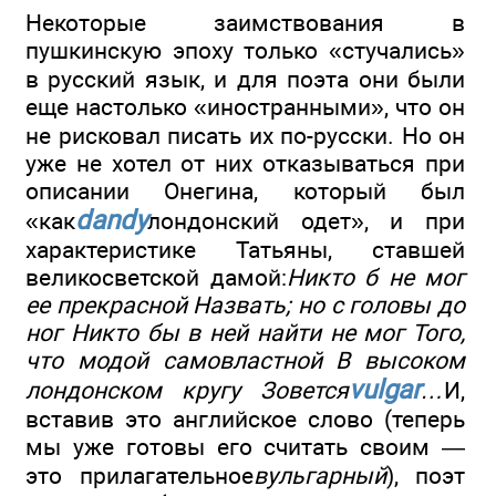
Некоторые заимствования в
пушкинскую эпоху только «стучались»
в русский язык, и для поэта они были
еще настолько «иностранными», что он
не рисковал писать их по-русски. Но он
уже не хотел от них отказываться при
описании Онегина, который был
dandy
«как
лондонский одет», и при
характеристике Татьяны, ставшей
великосветской дамой:
Никто б не мог
ее прекрасной Назвать; но с головы до
ног Никто бы в ней найти не мог Того,
что модой самовластной В высоком
vulgar
лондонском кругу Зовется
…
И,
вставив это английское слово (теперь
мы уже готовы его считать своим —
это прилагательное
вульгарный
), поэт