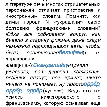
литературе речь многих отрицательных
персонажей отличает пристрастие к
иностранным словам. Помните, как
дамы города N «украшали» свою
болтовню французскими словами?
Юбка вся собирается вокруг, как
бивало в старину фижмы, даже сзади
немножко подкладывают ваты, чтобы
бельфам
была совершенная
(т. е.
«прекрасная
Скандальёзу
женщина»);
наделал
ужасного, вся деревня сбежалась,
ребёнки плачут; все кричат, никто
оррёр,
ничего не понимает, ну просто
оррёр, оррёр
!
(«ужас»). Ведь это же
«смесь нижегородского с
французским», которую осмеивал еще