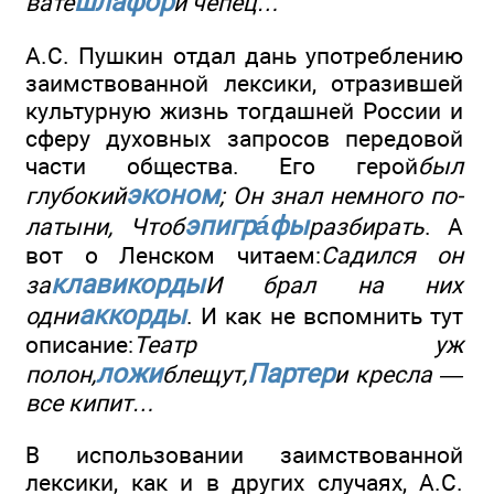
шлафор
вате
и чепец…
А.С. Пушкин отдал дань употреблению
заимствованной лексики, отразившей
культурную жизнь тогдашней России и
сферу духовных запросов передовой
части общества. Его герой
был
эконом
глубокий
; Он знал немного по-
эпигр
áфы
латыни, Чтоб
разбирать
. А
вот о Ленском читаем:
Садился он
клавикорды
за
И брал на них
аккорды
одни
. И как не вспомнить тут
описание:
Театр уж
ложи
Партер
полон,
блещут,
и кресла —
все кипит…
В использовании заимствованной
лексики, как и в других случаях, А.С.