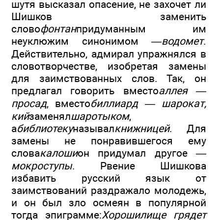
шутя высказал опасение, не захочет ли
Шишков заменить
слово
фонтан
придуманным им
неуклюжим синонимом —
водомет
.
Действительно, адмирал упражнялся в
словотворчестве, изобретая замены
для заимствованных слов. Так, он
предлагал говорить вместо
аллея —
просад
, вместо
биллиард — шарокат,
кий
заменял
шаротыком
,
а
библиотеку
называл
книжницей
. Для
замены не понравившегося ему
слова
калоши
он придумал другое —
мокроступы
. Рвение Шишкова
избавить русский язык от
заимствований раздражало молодежь,
и он был зло осмеян в популярной
тогда эпиграмме:
Хорошилище грядет