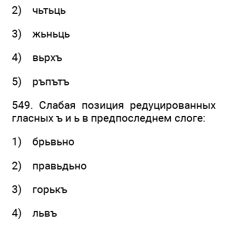
2) чьтьць
3) жьньць
4) вьрхъ
5) ръпътъ
549. Слабая позиция редуцированных
гласных ъ и ь в предпоследнем слоге:
1) брьвьно
2) правьдьно
3) горькъ
4) львъ