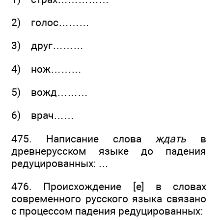
2) голос………
3) друг………
4) нож………
5) вожд………
6) врач……
475. Написание слова
ждать
в
древнерусском языке до падения
редуцированных: …
476. Происхождение [е] в словах
современного русского языка связано
с процессом падения редуцированных: