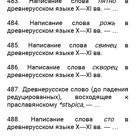
483. Написание слова
пятно
в
древнерусском языке X—XI вв. — …
484. Написание слова
рожь
в
древнерусском языке X—XI вв. — …
485. Написание слова
свинец
в
древнерусском языке X—XI вв.
486. Написание слова
скворец
в
древнерусском языке X—XI вв.
487. Древнерусское слово (до падения
редуцированных), восходящее к
праславянскому
*stъpica
, — …
488. Написание слова
сто
в
древнерусском языке X—XI вв. — …