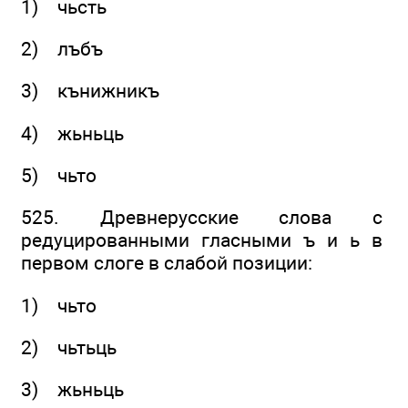
1) чьсть
2) лъбъ
3) кънижникъ
4) жьньць
5) чьто
525. Древнерусские слова с
редуцированными гласными ъ и ь в
первом слоге в слабой позиции:
1) чьто
2) чьтьць
3) жьньць