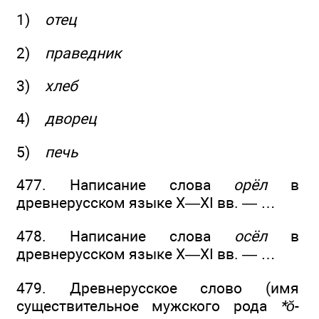
1)
отец
2)
праведник
3)
хлеб
4)
дворец
5)
печь
477. Написание слова
орёл
в
древнерусском языке X—XI вв. — …
478. Написание слова
осёл
в
древнерусском языке X—XI вв. — …
479. Древнерусское слово (имя
существительное мужского рода
*ŏ
-