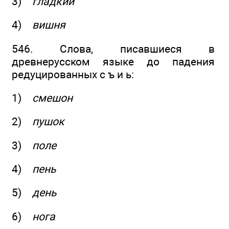
3)
гладкий
4)
вишня
546. Слова, писавшиеся в
древнерусском языке до падения
редуцированных с ъ и ь:
1)
смешон
2)
пушок
3)
поле
4)
пень
5)
день
6)
нога