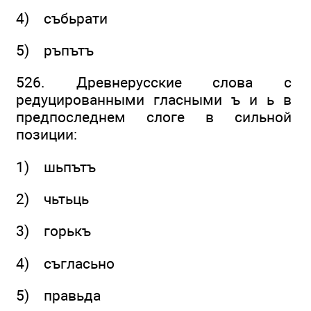
4) събьрати
5) ръпътъ
526. Древнерусские слова с
редуцированными гласными ъ и ь в
предпоследнем слоге в сильной
позиции:
1) шьпътъ
2) чьтьць
3) горькъ
4) съгласьно
5) правьда