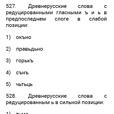
527. Древнерусские слова с
редуцированными гласными ъ и ь в
предпоследнем слоге в слабой
позиции:
1) окъно
2) правьдьно
3) горькъ
4) сънъ
5) чьтьць
528. Древнерусские слова с
редуцированным ь в сильной позиции:
1) тьма