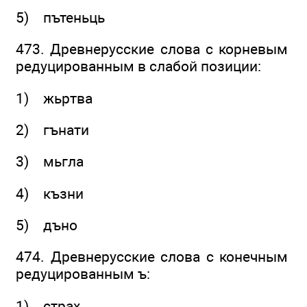
5) пътеньць
473. Древнерусские слова с корневым
редуцированным в слабой позиции:
1) жьртва
2) гънати
3) мьгла
4) къзни
5) дъно
474. Древнерусские слова с конечным
редуцированным ъ:
1) страх……………