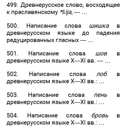
499. Древнерусское слово, восходящее
к праславянскому
*šija
, — …
500. Написание слова
шишка
в
древнерусском языке до падения
редуцированных гласных — …
501. Написание слова
шов
в
древнерусском языке X—XI вв. — …
502. Написание слова
лоб
в
древнерусском языке X—XI вв.: …
503. Написание слова
пень
в
древнерусском языке X—XI вв.: …
504. Написание слова
бровь
в
древнерусском языке X—XI вв.: …