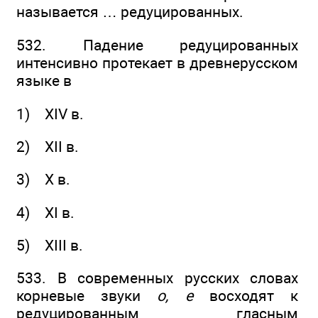
называется … редуцированных.
532. Падение редуцированных
интенсивно протекает в древнерусском
языке в
1) XIV в.
2) XII в.
3) Х в.
4) XI в.
5) XIII в.
533. В современных русских словах
корневые звуки
о, е
восходят к
редуцированным гласным