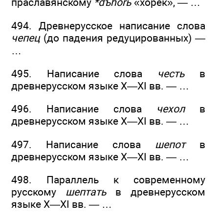
праславянскому
*dъhorь
«хорек», — …
494. Древнерусское написание слова
чепец
(до падения редуцированных) —
…
495. Написание слова
честь
в
древнерусском языке X—XI вв. — …
496. Написание слова
чехол
в
древнерусском языке X—XI вв. — …
497. Написание слова
шепот
в
древнерусском языке X—XI вв. — …
498. Параллель к современному
русскому
шептать
в древнерусском
языке X—XI вв. — …