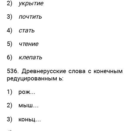
2)
укрытие
3)
почтить
4)
стать
5)
чтение
6)
клепать
536. Древнерусские слова с конечным
редуцированным ь:
1) рож...
2) мыш…
3) коньц…