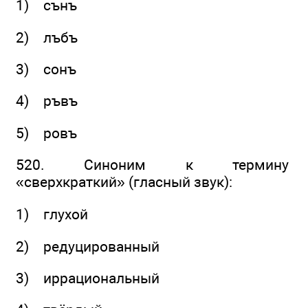
1) сънъ
2) лъбъ
3) сонъ
4) ръвъ
5) ровъ
520. Синоним к термину
«сверхкраткий» (гласный звук):
1) глухой
2) редуцированный
3) иррациональный