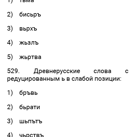
2) бисьръ
3) вьрхъ
4) жьзлъ
5) жьртва
529. Древнерусские слова с
редуцированным ь в слабой позиции:
1) бръвь
2) бьрати
3) шьпътъ
4) чьрствъ