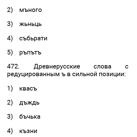
2) мъного
3) жьньць
4) събьрати
5) ръпътъ
472. Древнерусские слова с
редуцированным ъ в сильной позиции:
1) квасъ
2) дъждь
3) бъчька
4) къзни