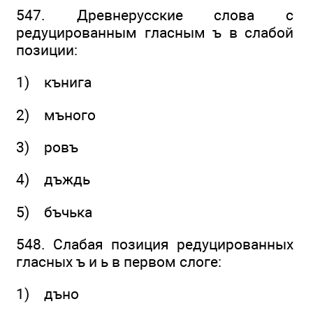
547. Древнерусские слова с
редуцированным гласным ъ в слабой
позиции:
1) кънига
2) мъного
3) ровъ
4) дъждь
5) бъчька
548. Слабая позиция редуцированных
гласных ъ и ь в первом слоге:
1) дъно