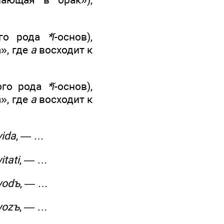
ого рода
*ĭ
-основ),
а», где
а
восходит к
кого рода
*ĭ
-основ),
а», где
а
восходит к
vida
, — …
itati
, — …
vodъ
, — …
vozъ
, — …