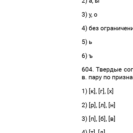
2) а, ы
3) у, о
4) без ограничен
5) ь
6) ъ
604. Твердые со
в. пару по призн
1) [к], [г], [х]
2) [р], [л], [н]
3) [п], [б], [в]
4) [т], [д]