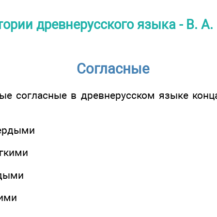
тории древнерусского языка - В. А
Согласные
ые согласные в древнерусском языке конца
вердыми
ягкими
рдыми
кими