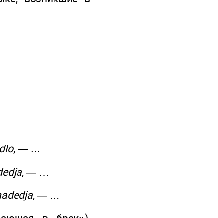
dlo
, — …
dedja
, — …
nadedja
, — …
пающая в брак»),