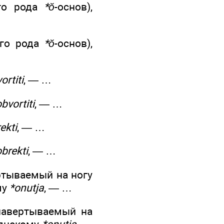
ого рода
*ŏ
-основ),
ого рода
*ŏ
-основ),
ortiti
, — …
bvortiti
, — …
еkti
, — …
obrеkti
, — …
ертываемый на ногу
му
*onutja
, — …
 навертываемый на