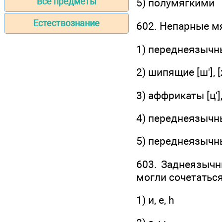
Все предметы
5) полумягкими
Естествознание
602. Непарные мя
1) переднеязычные
2) шипящие [ш'], [
3) аффрикаты [ц'], 
4) переднеязычны
5) переднеязычные
603. Заднеязычн
могли сочетаться
1) и, е, h