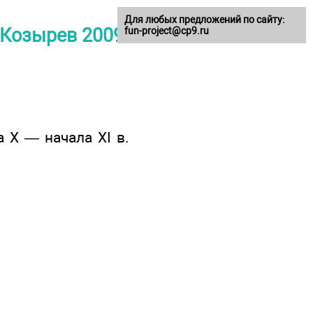
Для любых предложений по сайту:
. Козырев 2009
fun-project@cp9.ru
 Х — начала ХI в.