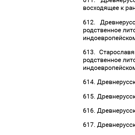
восходящее к ра
612. Древнерус
родственное ли
индоевропейско
613. Старослав
родственное ли
индоевропейско
614. Древнерусс
615. Древнерусс
616. Древнерусс
617. Древнерусс