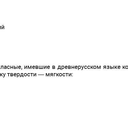
ий
гласные, имевшие в древнерусском языке ко
аку твердости — мягкости: