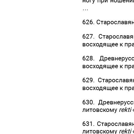
ногу при ношени
…
626. Старославя
627. Старослав
восходящее к пр
628. Древнерус
восходящее к пр
629. Старослав
восходящее к пр
630. Древнерус
литовскому
rekti
631. Старославя
литовскому
rekti