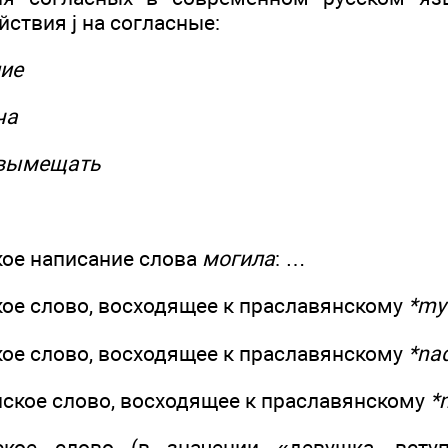
йствия j на согласные:
ние
ча
 вымещать
кое написание слова
могила
: …
кое слово, восходящее к праславянскому
*my
кое слово, восходящее к праславянскому
*na
нское слово, восходящее к праславянскому
*
ское слово (в значении «девушка, всту