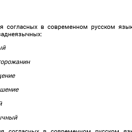
ия согласных в современном русском язык
заднеязычных:
ый
горожанин
щение
ашение
й
ычный
ия согласных в современном русском яз