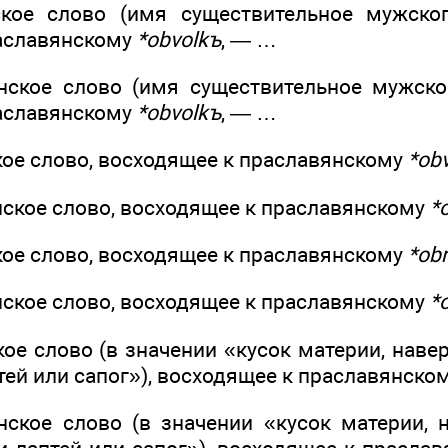
ское слово (имя существительное мужск
аславянскому
*obvolkъ
, — …
янское слово (имя существительное мужск
аславянскому
*obvolkъ
, — …
кое слово, восходящее к праславянскому
*obv
нское слово, восходящее к праславянскому
*o
кое слово, восходящее к праславянскому
*obr
нское слово, восходящее к праславянскому
*
кое слово (в значении «кусок материи, нав
тей или сапог»), восходящее к праславянско
нское слово (в значении «кусок материи,