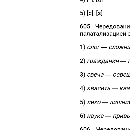
5) [с], [з]
605. Чередован
палатализацией 
1)
слог — сложн
2)
гражданин — 
3)
свеча — осве
4)
квасить — кв
5)
лихо — лишни
6)
наука — прив
606. Чередован