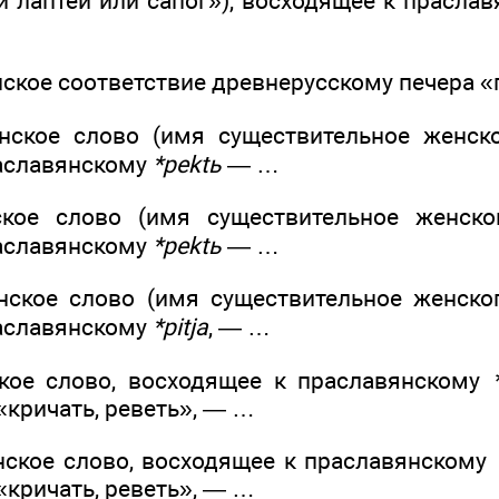
и лаптей или сапог»), восходящее к прасла
нское соответствие древнерусскому печера 
янское слово (имя существительное женс
аславянскому
*pektь
— …
ское слово (имя существительное женск
аславянскому
*pektь
— …
янское слово (имя существительное женск
аславянскому
*pitja
, — …
ское слово, восходящее к праславянскому
«кричать, реветь», — …
нское слово, восходящее к праславянскому
«кричать, реветь», — …