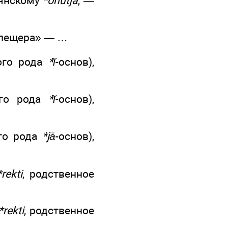
вянскому
*onutja
, —
«пещера» — …
кого рода
*ĭ
-основ),
ого рода
*ĭ
-основ),
ого рода
*jā
-основ),
*rekti
, родственное
*rekti
, родственное