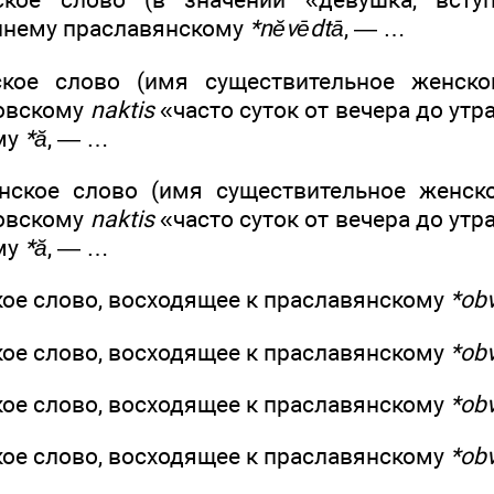
ннему праславянскому
*nĕvēdtā
, — …
ское слово (имя существительное женск
товскому
naktis
«часто суток от вечера до утр
му
*ă
, — …
янское слово (имя существительное женс
товскому
naktis
«часто суток от вечера до утр
му
*ă
, — …
кое слово, восходящее к праславянскому
*ob
кое слово, восходящее к праславянскому
*obv
кое слово, восходящее к праславянскому
*ob
кое слово, восходящее к праславянскому
*ob