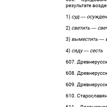
результате возде
1)
суд — осужде
2)
светить — све
3)
выместить —
4)
сяду — сесть
607. Древнерусс
608. Древнерусс
609. Древнерусс
610. Старославя
611. Древнерус