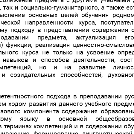
 так и социально-гуманитарного, а также е
мысление основных целей обучения родном
ической направленности курса, поступате
му подходу в представлении содержания 
давании предмета, актуализация ег
) функции; реализация ценностно-смыслово
льного курса не только на усвоение опре
, навыков и способов деятельности, сос
мпетенций, но и на развитие личнос
 и созидательных способностей, духовно
етентностного подхода в преподавании ру
ем ходом развития данного учебного предме
зового компонента содержания образован
скому языку в основной общеобразов
 терминах компетенций и в содержании об
ечивающие формирование лингвистической,