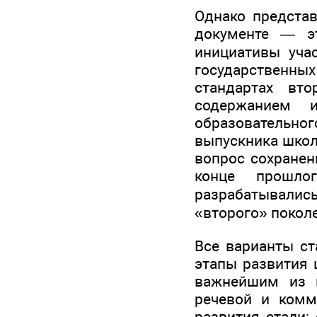
Однако предста
документе — э
инициативы учас
государственны
стандартах вт
содержанием и
образовательног
выпускника школ
вопрос сохранен
конце прошло
разрабатывалис
«второго» покол
Все варианты ст
этапы развития 
важнейшим из к
речевой и комм
развития стали: