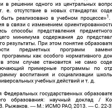
ти в решении одного из центральных вопр
т. е. отсутствие в новых стандартах сод
1
 быть реализовано в учебном процессе»
.
ия в связи с изменением ориентированности
ись способы представления предметног
щего минимума содержания до представ
его результаты. При этом понятие образова
ости предметных программ заменя
 программы как особого нормативного до
 в этом случае становится не само соде
лючающий примерные программы по от
грамму воспитания и социализации школь
иверсальных учебных действий и т. д.
 Федеральных государственных образоват
его образования: научный доклад / Кол
В. Рыжаков. — М.: ИСМО РАО, 2013. — С. 22-3