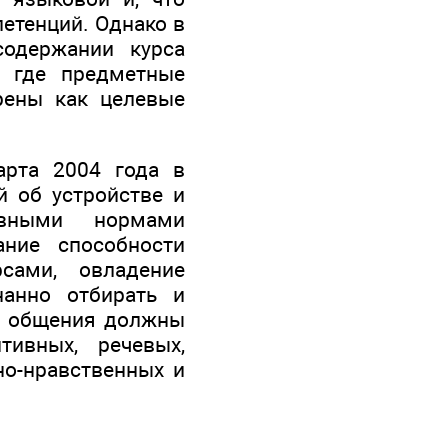
етенций. Однако в
содержании курса
, где предметные
рены как целевые
арта 2004 года в
й об устройстве и
овными нормами
ание способности
сами, овладение
нанно отбирать и
и общения должны
тивных, речевых,
но-нравственных и