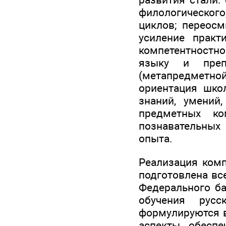
филологического,
циклов; переос
усиление практ
компетентностно
языку и препо
(метапредметной
ориентация шко
знаний, умений
предметных ко
познавательных
опыта.
Реализация комп
подготовлена вс
Федерального ба
обучения рус
формулируются в
аспекты, обесп