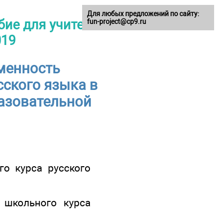
Для любых предложений по сайту:
бие для учителя
fun-project@cp9.ru
019
еменность
ского языка в
азовательной
о курса русского
школьного курса