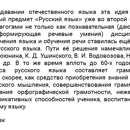
давании отечественного языка эта идея
ый предмет «Русский язык» уже во второй 
агогами не только как познавательная (даю
(формирующая речевые умения) дисци
чения языка и обучения речи ставилась ещё
сского языка. Пути её решения намечали
тоюнина, К. Д. Ушинского, В. И. Водовозова, Н.
и др. В то же время вплоть до 60-х годо
са русского языка составляет грам
 скорее, как средство приобретения знаний
ского мышления, совершенствования грам
ания орфографической грамотности, неж
икативных способностей ученика, воспитан
му языку.
ак