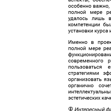
особенно важно,
полной мере ре
удалось лишь в
компетенции бы
установки курса 
Именно в проек
полной мере реа
функциониров
современного р
пользоваться 
стратегиями эф
организовать я
органично соче
интеллектуальны
эстетических кач
Интересный ф