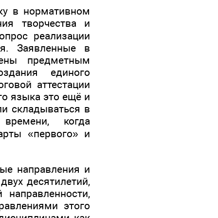
ку в нормативном
ия творчества и
вопрос реализации
ия. Заявленные в
чены предметным
оздания единого
оговой аттестации
о языка это ещё и
ли складываться в
времени, когда
арты «первого» и
ные направления и
двух десятилетий,
 направленности,
равлениями этого
 дисциплинами как