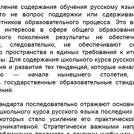
вление содержания обучения русскому язы
то не вопрос поддержки или сдерживан
тников образовательного процесса. Это 
х интересов в сфере общего образован
орого поколения результаты не обеспе
, следовательно, не обеспечивают с
о пространства и единых требований к ит
ы. Для содержания школьного курса русског
ия и развития тех тенденций, которые нача
го — начале нынешнего столетия, 
ь государственные образовательные станд
ений.
андарта последовательно отражают основ
школьного курса русского языка последних 
оторых стало усиление его практической
уникативной. Стратегически важными нап
 сближение предмета с другими учебными