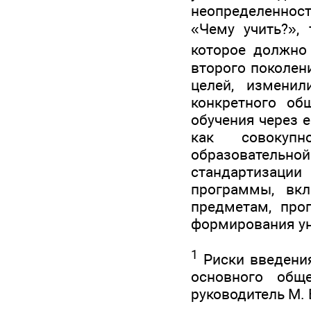
неопределеннос
«Чему учить?», 
которое должно
второго поколен
целей, изменил
конкретного об
обучения через 
как совокупн
образовательной
стандартизации
программы, вк
предметам, про
формирования ун
1
Риски введения
основного общ
руководитель М. 