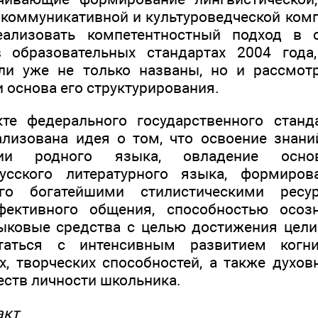
 коммуникативной и культуроведческой комп
ализовать компетентностный подход в 
 образовательных стандартах 2004 года
ли уже не только названы, но и рассмот
и основа его структурирования.
те федерального государственного станд
лизована идея о том, что освоение знани
ании родного языка, овладение осн
усского литературного языка, формиров
его богатейшими стилистическими ресур
фективного общения, способностью осоз
зыковые средства с целью достижения цел
таться с интенсивным развитием когни
х, творческих способностей, а также духов
еств личности школьника.
акт