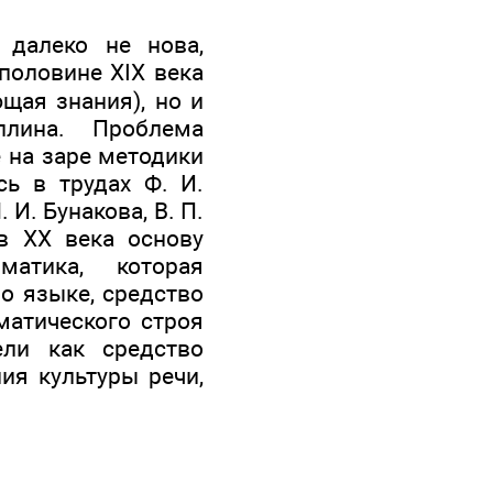
 далеко не нова,
половине XIX века
щая знания), но и
плина. Проблема
 на заре методики
сь в трудах Ф. И.
 И. Бунакова, В. П.
в XX века основу
матика, которая
 о языке, средство
матического строя
ели как средство
ия культуры речи,