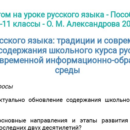
том на уроке русского языка - Посо
-11 классы - О. М. Александрова 2
сского языка: традиции и совр
содержания школьного курса рус
овременной информационно-обр
среды
росы
ально обновление содержания школьног
овные направления и этапы развития 
оследних двух десятилетий?