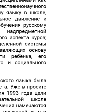
стественнонаучного
у языку в школе,
льное движение к
обучения русскому
о надпредметной
го аспекта курса;
делённой системы
тавляющих основу
ти ребёнка, его
го и социального
сского языка была
та. Уже в проекте
ия 1993 года цели
ательной школе
учения намечаются
 языковой и, что