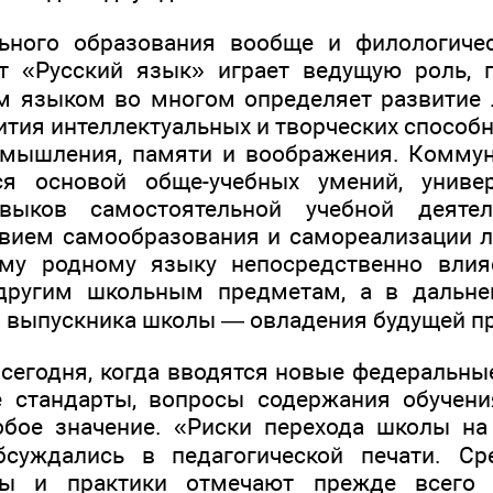
ьного образования вообще и филологичес
т «Русский язык» играет ведущую роль, п
 языком во многом определяет развитие 
ития интеллектуальных и творческих способ
 мышления, памяти и воображения. Комму
я основой обще-учебных умений, униве
выков самостоятельной учебной деятел
ием самообразования и самореализации л
ому родному языку непосредственно влия
 другим школьным предметам, а в дальн
 выпускника школы — овладения будущей п
сегодня, когда вводятся новые федеральны
е стандарты, вопросы содержания обучени
обое значение. «Риски перехода школы на
бсуждались в педагогической печати. Ср
сты и практики отмечают прежде всего 