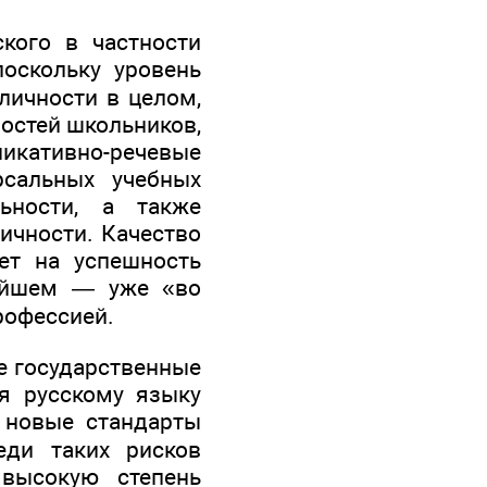
кого в частности
оскольку уровень
личности в целом,
ностей школьников,
никативно-речевые
рсальных учебных
ьности, а также
ичности. Качество
ет на успешность
ейшем — уже «во
рофессией.
е государственные
я русскому языку
 новые стандарты
еди таких рисков
высокую степень