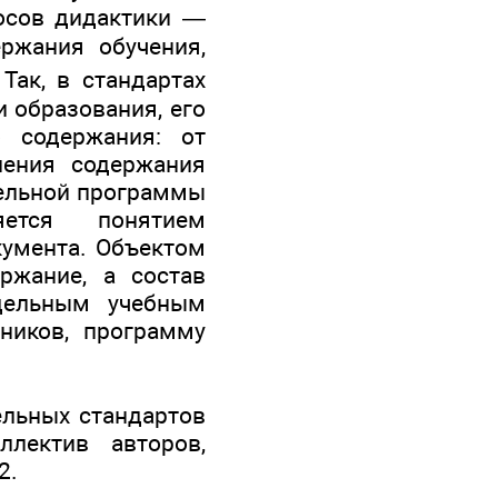
осов дидактики —
ержания обучения,
 Так, в стандартах
 образования, его
о содержания: от
ления содержания
тельной программы
ется понятием
кумента. Объектом
ржание, а состав
дельным учебным
ников, программу
ельных стандартов
лектив авторов,
2.