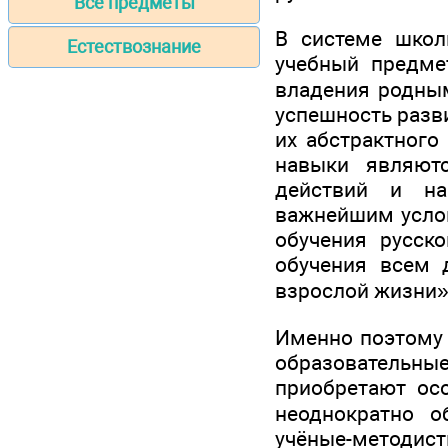
Все предметы
В системе школ
Естествознание
учебный предме
владения родным
успешность разв
их абстрактного
навыки являютс
действий и на
важнейшим услов
обучения русск
обучения всем
взрослой жизни»
Именно поэтому 
образовательны
приобретают ос
неоднократно о
учёные-методи