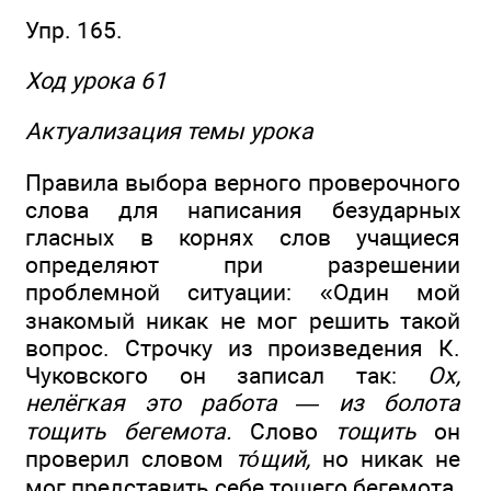
Упр. 165.
Ход урока 61
Актуализация темы урока
Правила выбора верного проверочного
слова для написания безударных
гласных в корнях слов учащиеся
определяют при разрешении
проблемной ситуации: «Один мой
знакомый никак не мог решить такой
вопрос. Строчку из произведения К.
Чуковского он записал так:
Ох,
нелёгкая это работа — из болота
тощить бегемота.
Слово
тощить
он
проверил словом
то́щий,
но никак не
мог представить себе тощего бегемота.