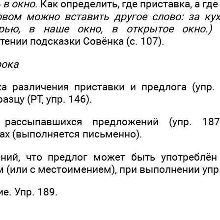
 в окно
. Как определить, где приставка, а гд
вом можно вставить другое слово: за ку
рью, в наше окно, в открытое окно.)
О
тении подсказки Совёнка (с. 107).
рока
а различения приставки и предлога (упр.
зцу (РТ, упр. 146).
е рассыпавшихся предложений (упр. 18
ах (выполняется письменно).
ений, что предлог может быть употреблён
 (или с местоимением), при выполнении упр.
е. Упр. 189.