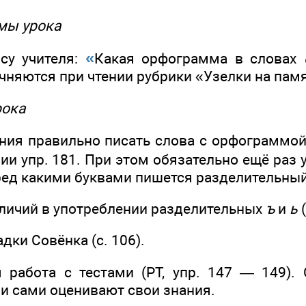
мы урока
«
су учителя:
Какая орфограмма в словах
чняются при чтении рубрики «Узелки на памят
рока
ния правильно писать слова с орфограммо
ии упр. 181. При этом обязательно ещё раз у
еред какими буквами пишется разделительны
личий в употреблении разделительных
ъ
и
ь
(
дки Совёнка (c. 106).
 работа с тестами (РТ, упр. 147 — 149).
 и сами оценивают свои знания.