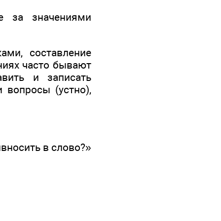
е за значениями
ами, составление
аниях часто бывают
вить и записать
 вопросы (устно),
ивносить в слово?»