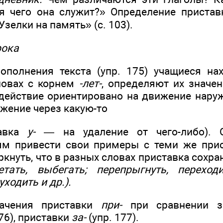
я чего она служит?» Определение пристав
Узелки на память» (с. 103).
рока
ополнения текста (упр. 175) учащиеся на
ловах с корнем
-лет-
, определяют их значе
 действие ориентировано на движение нару
жение через какую-то
тавка
у-
— на удаление от чего-либо). О
ям привести свои примеры с теми же прис
ркнуть, что в разных словах приставка сохра
етать, выбегать; перепрыгнуть, переходи
уходить и др.).
начения приставки
при-
при сравнении зн
76), приставки
за-
(упр. 177).