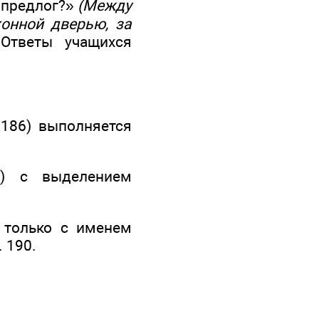
е предлог?»
(Между
хонной дверью, за
тветы учащихся
 186) выполняется
7) с выделением
 только с именем
 190.