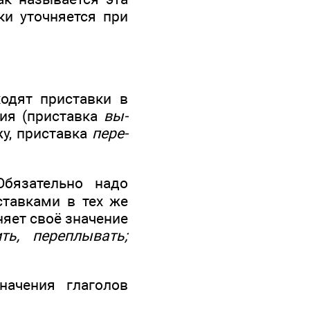
ки уточняется при
ходят приставки в
ния (приставка
вы-
жу, приставка
пере-
бязательно надо
тавками в тех же
няет своё значение
ть, переплывать;
ачения глаголов