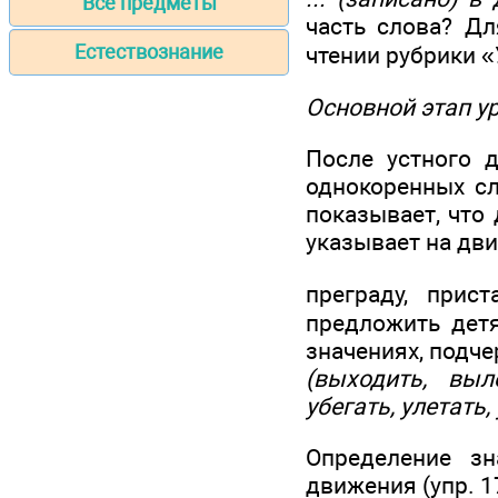
Все предметы
часть слова? Дл
Естествознание
чтении рубрики «
Основной этап у
После устного д
однокоренных с
показывает, что
указывает на дви
преграду, прис
предложить дет
значениях, подче
(выходить, выл
убегать, улетать, 
Определение з
движения (упр. 1