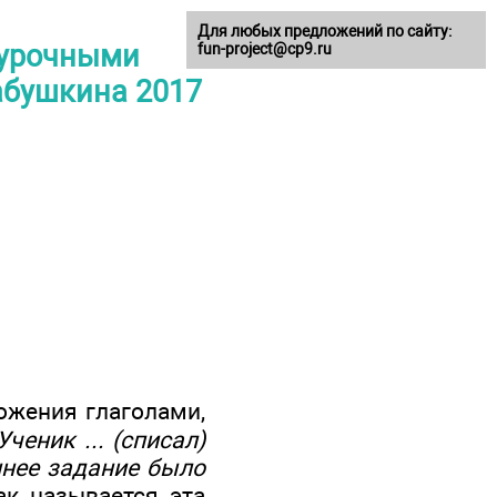
Для любых предложений по сайту:
оурочными
fun-project@cp9.ru
Бабушкина 2017
ожения глаголами,
ченик ... (списал)
шнее задание было
к называется эта