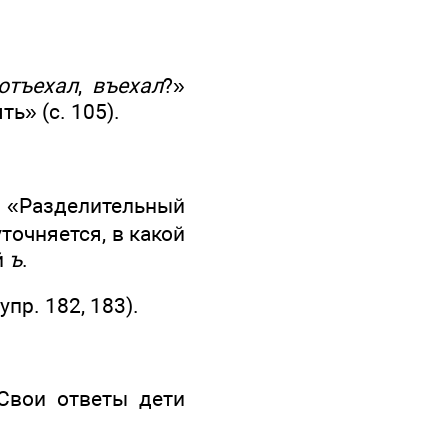
отъехал
,
въехал
?»
ь» (с. 105).
й «Разделительный
точняется, в какой
й
ъ
.
упр. 182, 183).
 Свои ответы дети