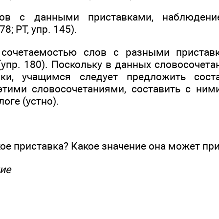
лов с данными приставками, наблюдени
8; РТ, упр. 145).
сочетаемостью слов с разными приставк
(упр. 180). Поскольку в данных словосочет
ки, учащимся следует предложить соста
тими словосочетаниями, составить с ними
оге (устно).
кое приставка? Какое значение она может пр
ие