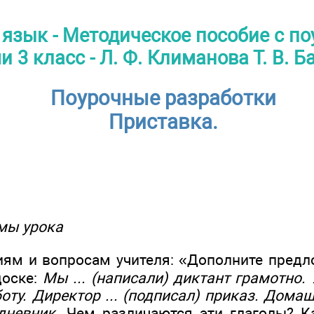
 язык - Методическое пособие с п
 3 класс - Л. Ф. Климанова Т. В. 
Поурочные разработки
Приставка.
мы урока
иям и вопросам учителя: «Дополните предл
доске:
Мы ... (написали) диктант грамотно. У
оту. Директор ... (подписал) приказ. Дома
 дневник.
Чем различаются эти глаголы? Ка