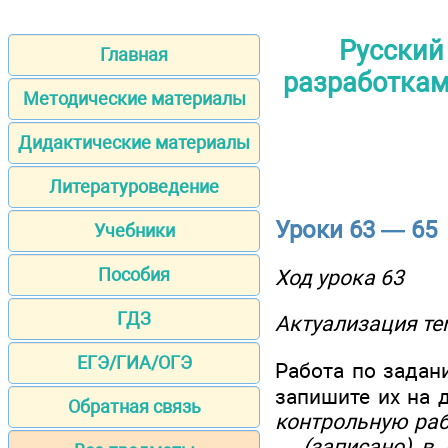
Русский
Главная
разработками
Методические материалы
Дидактические материалы
Литературоведение
Уроки 63 — 65
Учебники
Пособия
Ход урока 63
ГДЗ
Актуализация те
ЕГЭ/ГИА/ОГЭ
Работа по задан
запишите их на 
Обратная связь
контрольную раб
... (записано) в