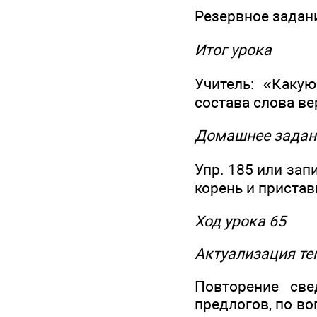
Резервное задани
Итог урока
Учитель: «Каку
состава слова в
Домашнее задан
Упр. 185 или зап
корень и пристав
Ход урока 65
Актуализация те
Повторение све
предлогов, по во