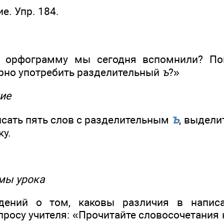
е. Упр. 184.
ю орфограмму мы сегодня вспомнили? По
ерно употребить разделительный
ъ
?»
ие
ъ
исать пять слов с разделительным
, выдели
ку.
мы урока
дений о том, каковы различия в напис
просу учителя: «Прочитайте словосочетания 