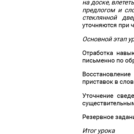
на доске, влететь
предлогом и сло
стеклянной две
уточняются при ч
Основной этап у
Отработка навык
письменно по обра
Восстановлени
приставок в слов
Уточнение свед
существительным
Резервное задани
Итог урока