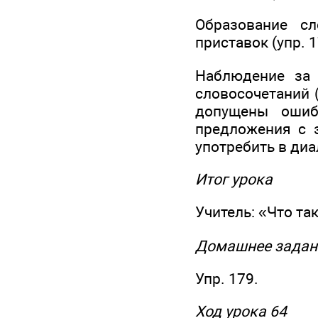
Образование с
приставок (упр. 17
Наблюдение за 
словосочетаний 
допущены ошиб
предложения с э
употребить в диал
Итог урока
Учитель: «Что та
Домашнее задан
Упр. 179.
Ход урока 64