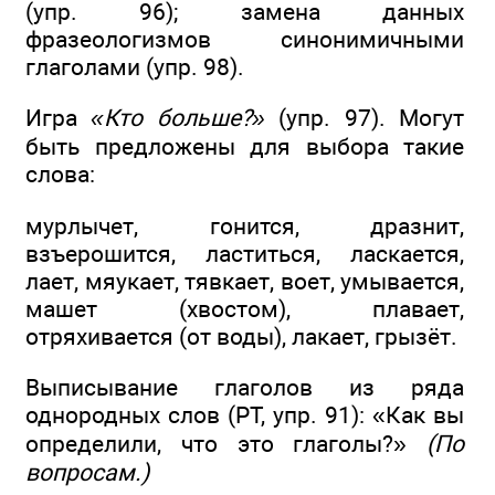
(упр. 96); замена данных
фразеологизмов синонимичными
глаголами (упр. 98).
Игра
«Кто больше?»
(упр. 97). Могут
быть предложены для выбора такие
слова:
мурлычет, гонится, дразнит,
взъерошится, ластиться, ласкается,
лает, мяукает, тявкает, воет, умывается,
машет (хвостом), плавает,
отряхивается (от воды), лакает, грызёт.
Выписывание глаголов из ряда
однородных слов (РТ, упр. 91): «Как вы
определили, что это глаголы?»
(По
вопросам.)